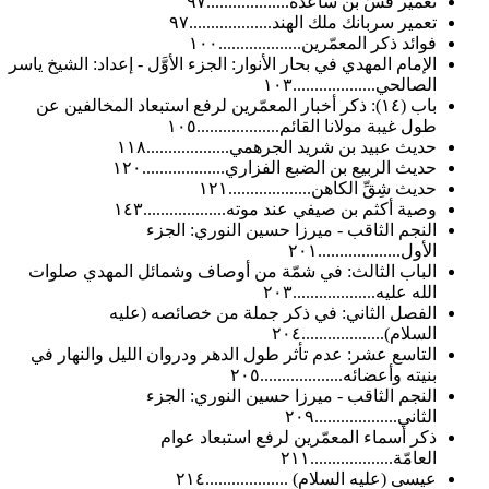
تعمير قسّ بن ساعدة...................٩٧
تعمير سربانك ملك الهند...................٩٧
فوائد ذكر المعمّرين...................١٠٠
الإمام المهدي في بحار الأنوار: الجزء الأوَّل - إعداد: الشيخ ياسر
الصالحي...................١٠٣
باب (١٤): ذكر أخبار المعمّرين لرفع استبعاد المخالفين عن
طول غيبة مولانا القائم...................١٠٥
حديث عبيد بن شريد الجرهمي...................١١٨
حديث الربيع بن الضبع الفزاري...................١٢٠
حديث شِقِّ الكاهن...................١٢١
وصية أكثم بن صيفي عند موته...................١٤٣
النجم الثاقب - ميرزا حسين النوري: الجزء
الأول...................٢٠١
الباب الثالث: في شمّة من أوصاف وشمائل المهدي صلوات
الله عليه...................٢٠٣
الفصل الثاني: في ذكر جملة من خصائصه (عليه
السلام)...................٢٠٤
التاسع عشر: عدم تأثر طول الدهر ودروان الليل والنهار في
بنيته وأعضائه...................٢٠٥
النجم الثاقب - ميرزا حسين النوري: الجزء
الثاني...................٢٠٩
ذكر أسماء المعمّرين لرفع استبعاد عوام
العامّة...................٢١١
عيسى (عليه السلام) ...................٢١٤