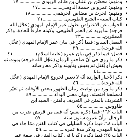
ومنهم: محصّن بن عتبان بن ظالم الزبيدي...................١٧
ومنهم: عمرو بن حممة الدوسي...................١٧
ومنهم: الحرث بن مضاض الجرهمي...................١٨
كتاب الغيبة - الشيخ الطوسي...................٢١
الجواب عن الاعتراض بطول عمر الإمام المهدي (عجَّل الله
فرجه) بما يزيد عن العمر الطبيعي، وكونه خارقاً للعادة، وذكر
المعمّرين...................٢٣
الفصل السابع: فيما ذُكر في بيان عمر الإمام المهدي (عجَّل
الله فرجه)...................٣٩
فصل: فيما ذكر في بيان عمره (عليه السلام)...................٤١
ذكر ما روي في أنّ صاحب الزمان (عجَّل الله فرجه) يموت ثم
يعيش أو يُقتل ثم يعيش وتأويله وذكر معارضاته
...................٤٤
ذكر الأخبار الواردة أنّه لا تعيين لخروج الإمام المهدي (عجَّل
الله فرجه)...................٤٦
ذكر ما ورد من توقيت زمان الظهور ببعض الأوقات ثم تغيّر
لمصلحة اقتضته، وبيان معنى البداء...................٤٩
التشريف بالمنن في التعريف بالفتن - السيد ابن
طاووس...................٥٥
الباب ١٦٢: فيما ذكره نعيم: أنّه فتى من قريش ضرب من
الرجال، وأنّ عمره ستون سنة...................٥٧
الباب ٦٨: فيما ذكره السليلي في كتاب الفتن ممّا جاء في
دولة المهدي، وذكر مدة عمره...................٥٩
الباب ٢٥: فيما ذكره زكريا في كتاب الفتن في صفة عمر