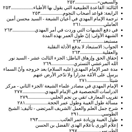
والسبعين»...................٢٥٢
الثالثة: القاعدة الطبيعية التي يقول بها الأطباء...................٢٥٣
الرابعة: قواعد أصحاب النجوم...................٢٥٣
ترجمة الإمام المهدي في أعيان الشيعة - السيد محسن أمين
العاملي...................٢٦١
في دفع الشبهات التي وردت في أمر المهدي...................٢٦٣
الشبهة الأولى: إنّ طول العمر بهذه المدة
مستبعد...................٢٦٣
الجواب: الاستبعاد لا يدفع الأدلة النقلية
والعقلية...................٢٦٣
إحقاق الحق وإزهاق الباطل: الجزء الثالث عشر - السيد نور
الله المرعشي التستري...................٢٦٩
مدة عمر الإمام المهدي (عليه السلام) بعد خروجه وأنّ السماء
يرسل على الأمّة مدراراً ولا تدّخر الأرض عنهم
شيئاً...................٢٧١
الإمام المهدي في مصادر علماء الشيعة /الجزء الثاني - مركز
الدراسات التخصصية في الإمام المهدي...................٢٧٧
تقريب المعارف /تقي بن نجم الحلبي...................٢٧٩
مسألة طول الغيبة وطول عمر الحجة...................٢٨١
شرح جمل العلم والعمل /الشريف المرتضى - تأليف: الشيخ
الطوسي...................٢٩١
طول الغيبة وزيادة عمر الغائب...................٢٩٣
إعلام الورى بأعلام الهدى /الفضل بن الحسن
الطبرسي...................٢٩٧