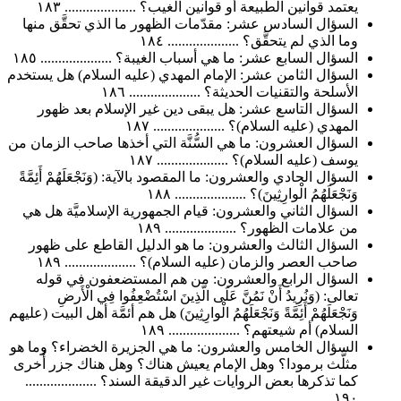
يعتمد قوانين الطبيعة أو قوانين الغيب؟ .................... ١٨٣
السؤال السادس عشر: مقدّمات الظهور ما الذي تحقَّق منها
وما الذي لم يتحقَّق؟ .................... ١٨٤
السؤال السابع عشر: ما هي أسباب الغيبة؟ .................... ١٨٥
السؤال الثامن عشر: الإمام المهدي (عليه السلام) هل يستخدم
الأسلحة والتقنيات الحديثة؟ .................... ١٨٦
السؤال التاسع عشر: هل يبقى دين غير الإسلام بعد ظهور
المهدي (عليه السلام)؟ .................... ١٨٧
السؤال العشرون: ما هي السُّنَّة التي أخذها صاحب الزمان من
يوسف (عليه السلام)؟ .................... ١٨٧
السؤال الحادي والعشرون: ما المقصود بالآية: (وَنَجْعَلَهُمْ أَئِمَّةً
وَنَجْعَلَهُمُ الْوارِثِينَ)؟ .................... ١٨٨
السؤال الثاني والعشرون: قيام الجمهورية الإسلاميَّة هل هي
من علامات الظهور؟ .................... ١٨٩
السؤال الثالث والعشرون: ما هو الدليل القاطع على ظهور
صاحب العصر والزمان (عليه السلام)؟ .................... ١٨٩
السؤال الرابع والعشرون: من هم المستضعفون في قوله
تعالى: (وَنُرِيدُ أَنْ نَمُنَّ عَلَى الَّذِينَ اسْتُضْعِفُوا فِي الْأَرضِ
وَنَجْعَلَهُمْ أَئِمَّةً وَنَجْعَلَهُمُ الْوارِثِينَ) هل هم أئمَّة أهل البيت (عليهم
السلام) أم شيعتهم؟ .................... ١٨٩
السؤال الخامس والعشرون: ما هي الجزيرة الخضراء؟ وما هو
مثلَّث برمودا؟ وهل الإمام يعيش هناك؟ وهل هناك جزر أُخرى
كما تذكرها بعض الروايات غير الدقيقة السند؟ ....................
١٩٠