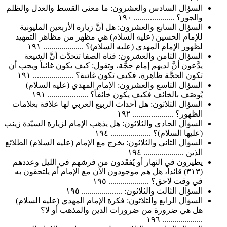
السؤال السادس والعشرون: ما معنى القسط والعدل والظلم
والجور؟ .................... ١٩٠
السؤال السابع والعشرون: هل أنَّ زيارة الأربعين المليونية
للإمام الحسين (عليه السلام) هي مظهر من مظاهر التمهيد
لظهور الإمام المهدي (عليه السلام)؟ .................... ١٩١
السؤال الثامن والعشرون: قناة الصفا تتحدَّث أنَّ الشيعة
يدَّعون أنَّ لديهم إمام حجَّة، وتقول: كيف يكون غائباً ويجب أن
تكون الحجَّة ظاهرة، فكيف تكون غائبة؟ .................... ١٩١
السؤال التاسع والعشرون: الإمام المهدي (عليه السلام)
يُوصَف بالخائف فكيف يكون خائفاً؟ .................... ١٩١
السؤال الثلاثون: هل أحداث الربيع العربي لها علاقة بعلامات
الظهور؟ .................... ١٩٢
السؤال الحادي والثلاثون: هل يذهب الإمام لزيارة السيّدة زينب
(عليها السلام)؟ .................... ١٩٤
السؤال الثاني والثلاثون: يخرج مع الإمام (عليه السلام) الطلائع
الذين .................... ١٩٤
يطيرون في النهار أو يُفقَدون من فرشهم في الليل وعددهم
(٣١٣) قائداً، هل هم موجودون الآن مع الإمام أم يلتحقون به
في وقت لاحق؟ .................... ١٩٥
السؤال الثالث والثلاثون: .................... ١٩٥
السؤال الرابع والثلاثون: فكرة الإمام المهدي (عليه السلام)
هل هي ضرورة من ضرورات الدين والمذهب أو لا؟
.................... ١٩٦