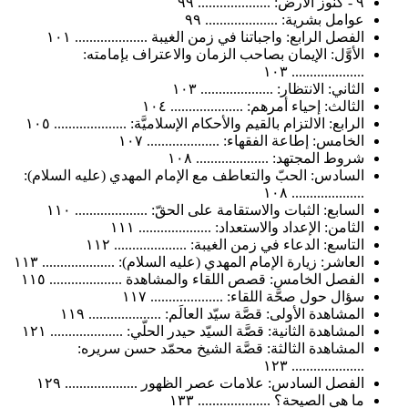
٩ - كنوز الأرض: .................... ٩٩
عوامل بشرية: .................... ٩٩
الفصل الرابع: واجباتنا في زمن الغيبة .................... ١٠١
الأوَّل: الإيمان بصاحب الزمان والاعتراف بإمامته:
.................... ١٠٣
الثاني: الانتظار: .................... ١٠٣
الثالث: إحياء أمرهم: .................... ١٠٤
الرابع: الالتزام بالقيم والأحكام الإسلاميَّة: .................... ١٠٥
الخامس: إطاعة الفقهاء: .................... ١٠٧
شروط المجتهد: .................... ١٠٨
السادس: الحبّ والتعاطف مع الإمام المهدي (عليه السلام):
.................... ١٠٨
السابع: الثبات والاستقامة على الحقّ: .................... ١١٠
الثامن: الإعداد والاستعداد: .................... ١١١
التاسع: الدعاء في زمن الغيبة: .................... ١١٢
العاشر: زيارة الإمام المهدي (عليه السلام): .................... ١١٣
الفصل الخامس: قصص اللقاء والمشاهدة .................... ١١٥
سؤال حول صحَّة اللقاء: .................... ١١٧
المشاهدة الأولى: قصَّة سيّد العالَم: .................... ١١٩
المشاهدة الثانية: قصَّة السيّد حيدر الحلّي: .................... ١٢١
المشاهدة الثالثة: قصَّة الشيخ محمّد حسن سريره:
.................... ١٢٣
الفصل السادس: علامات عصر الظهور .................... ١٢٩
ما هي الصيحة؟ .................... ١٣٣