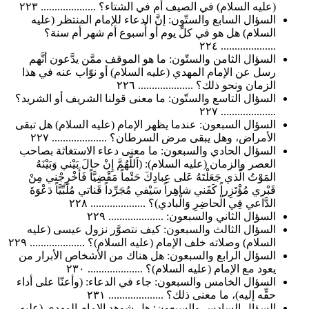
(عليه السلام) في الصيف أم في الشتاء؟ .................... ٢٢٣
السؤال السابع والستّون: إنَّ الدعاء للإمام المنتظر (عليه
السلام) هل هو في كلِّ يوم أو أُسبوع أم شهر أم سنة؟
.................... ٢٢٤
السؤال الثامن والستّون: ما هو الموقف ممَّن يدَّعون أنَّهم
رسل عن الإمام المهدي (عليه السلام) أو نوّاب عنه في هذا
الزمان ونحو ذلك؟ .................... ٢٢٦
السؤال التاسع والستّون: ما معنى قولنا الشريف أو الشريد؟
.................... ٢٢٧
السؤال السبعون: عندما يظهر الإمام (عليه السلام) هل تبقى
الأمراض، وهل يبقى مرض السرطان؟ .................... ٢٢٧
السؤال الحادي والسبعون: ما معنى دعاء الاستغاثة بصاحب
العصر والزمان (عليه السلام): (اَللّهُمَّ إِنْ حالَ بَيْني وَبَيْنَهُ
المَوْتُ الَّذي جَعَلْتَهُ عَلى عِبادِكَ حَتْماً مَقْضِيَّاً فَأَخْرِجْني مِنْ
قَبْري مُؤْتَزِراً كَفَني شاهِراً سَيْفي مُجَرِّداً قَناتي مُلَبِّيَّاً دَعْوَةَ
الدَّاعي فِي الْحاضِرِ وَالْبادي)؟ .................... ٢٢٨
السؤال الثاني والسبعون: .................... ٢٢٩
السؤال الثالث والسبعون: كيف نتصوَّر نزول عيسى (عليه
السلام) وصلاته خلف الإمام (عليه السلام)؟ .................... ٢٢٩
السؤال الرابع والسبعون: هل هناك من الأشخاص الأبرار من
يعود مع الإمام (عليه السلام)؟ .................... ٢٣٠
السؤال الخامس والسبعون: جاء في الدعاء: (وأعنّا على أداء
حقِّه إليه)، ما معنى ذلك؟ .................... ٢٣١
السؤال السادس والسبعون: هل شوهد الإمام المهدي (عليه