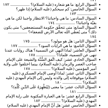
السؤال الرابع: ما هو شعاره (عليه السلام)؟ .................... ١٧٢
السؤال الخامس: كم سيحكم (عليه السلام) إذا ظهر؟
.................... ١٧٣
السؤال السادس: ما هي واجباتنا؟ الانتظار واجبنا لكن ما هي
بقيَّة واجباتنا؟ .................... ١٧٤
السؤال السابع: متى تتحقَّق حكومة المستضعفين؟ متى يكون
ذلك؟ متى يُعطي الله تعالى الأرض للضعفاء؟ ....................
١٧٤
السؤال الثامن: هل هو مولود؟ .................... ١٧٥
السؤال التاسع: ما هي الرايات السود؟ .................... ١٧٧
السؤال العاشر: لماذا النهي عن التسمية؟ هناك روايات عندنا
تنهى عن التسمية، فلماذا؟ .................... ١٧٨
السؤال الحادي عشر: كيف اتَّفق السُّنَّة والشيعة على الإمام
صاحب العصر والزمان (عليه السلام)، بينما اختلفوا على ولاية
أمير المؤمنين (عليه السلام)؟ .................... ١٧٨
السؤال الثاني عشر: لماذا أوصى الإمام العسكري (عليه
السلام) موقوفاته إلى والدته وليس إلى الإمام المهدي (عليه
السلام)؟ .................... ١٨٠
السؤال الثالث عشر: ما معنى (لِيُظْهِرَهُ عَلَى الدِّينِ كُلِّهِ)؟
.................... ١٨١
السؤال الرابع عشر: ما هي العبارة المكتوبة على راية الإمام
المهدي (عليه السلام)؟ .................... ١٨٢
السؤال الخامس عشر: هل أنَّ الإمام المهدي (عليه السلام)