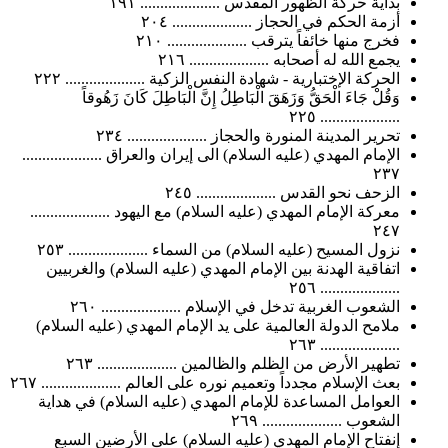
بداية حركة الظهور المقدس .................... ١٩١
أزمة الحكم في الحجاز .................... ٢٠٤
فخرج منها خائفاً يترقب .................... ٢١٠
يجمع الله له أصحابه .................... ٢١٦
الحركة الإختبارية - شهادة النفس الزكية .................... ٢٢٢
وَقُلْ جَاءَ الْحَقُّ وَزَهَقَ الْبَاطِلُ إِنَّ الْبَاطِلَ كَانَ زَهُوقاً
.................... ٢٢٥
تحرير المدينة المنورة والحجاز .................... ٢٣٤
الإمام المهدي (عليه السلام) الى إيران والعراق ....................
٢٣٧
الزحف نحو القدس .................... ٢٤٥
معركة الإمام المهدي (عليه السلام) مع اليهود ....................
٢٤٧
نزول المسيح (عليه السلام) من السماء .................... ٢٥٣
اتفاقية الهدنة بين الإمام المهدي (عليه السلام) والغربيين
.................... ٢٥٦
الشعوب الغربية تدخل في الإسلام .................... ٢٦٠
ملامح الدولة العالمية على يد الإمام المهدي (عليه السلام)
.................... ٢٦٣
تطهير الأرض من الظلم والظالمين .................... ٢٦٣
بعث الإسلام مجدداً وتعميم نوره على العالم .................... ٢٦٧
العوامل المساعدة للإمام المهدي (عليه السلام) في هداية
الشعوب .................... ٢٦٩
إنفتاح الإمام المهدي (عليه السلام) على الأرضين السبع