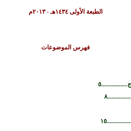
الطبعة الأولى ١٤٣٤هـ - ٢٠١٣م
فهرس الموضوعات
...........٥
.........٨
.........١٥