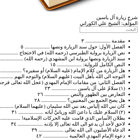
شرح زيارة آل ياسين
المؤلّف:
الشيخ علي الكوراني
مقدمة .................... ٣
الفصل الأول: حول سند الزيارة ونصها .................... ٥
نص الزيارة برواية الطبرسي (رحمه الله) في الاحتجاج ..................
سند الزيارة ونصها برواية ابن المشهدي (رحمه الله) .................... 
النص الكامل للرواية: .................... ١٥
هل الزيارة من كلام الإمام (عليه السلام) أو سفيره؟ .................... 
التوجه الى الله بأهل البيت (عليهم السلام) والتوجه اليهم ................
الفصل الثاني: من مقامات الإمام المهدي (عجل الله تعالى فرجه الشريف
(١) سلامٌ على آل ياسين .................... ٢٣
التعارض بين الظهور والنص .................... ٢٦
هل يصح الجمع بين المعنيين؟ .................... ٢٨
كان نبي الله إلياس بعد نبي الله سليمان (عليهما السلام) ................
(٢) السلام عليك يا داعيَ الله وربانيَّ آياته .................... ٣١
بطلان الأساس الذي قامت عليه الحركات الإسلامية! ....................
لاحق لأحد أن يدعو الى الله تعالى إلا بإذنه .................... ٣٤
الدعاة الأصليون الى الله تعالى .................... ٣٩
دعوة الإمام المهدي العالمية .................... ٤٢