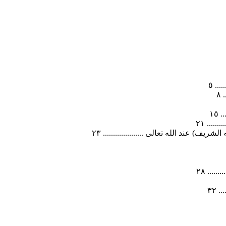
.. ٥
٨
١٥
.... ٢١
) عند الله تعالى .................... ٢٣
.... ٢٨
 ٣٢