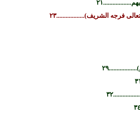
..............٢١
فرجه الشريف)..................٢٣
...........٢٩
........٣٢