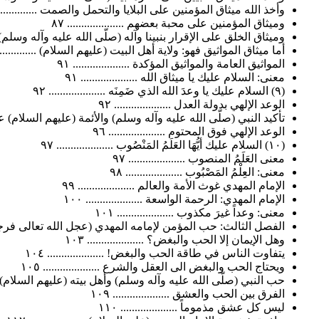
وأخذ الله ميثاق المؤمنين على البلايا والتحمل والصمت ..................
وميثاق المؤمنين على محبة بعضهم .................... ٨٧
وميثاق الخلق على الإقرار بنبينا وآله (صلّى الله عليه وآله وسلم) .......
أما ميثاق المواثيق فهو: ولاية أهل البيت (عليهم السلام) ..................
المواثيق العامة والمواثيق المؤكدة .................... ٩١
معنى: السلام عليك يا ميثاق الله .................... ٩١
(٩) السلام عليك يا وعدَ الله الذي ضَمِنَه .................... ٩٢
الوعد الإلهي بدولة العدل .................... ٩٢
تأكيد النبي (صلّى الله عليه وآله وسلم) والأئمة (عليهم السلام) على حتم
الوعد الإلهي فوق المحتوم .................... ٩٦
(١٠) السلام عليك أيُّهَا العَلَمُ المَنْصُوب .................... ٩٧
معنى العَلَمُ المنصوب .................... ٩٧
معنى: العِلْمُ المَصْبُوب .................... ٩٨
الإمام المهدي غوث الأمة والعالم .................... ٩٩
الإمام المهدي: الرحمة الواسعة .................... ١٠٠
معنى: وعداً غيرَ مكذوب .................... ١٠١
الفصل الثالث: حب المؤمن لإمامه المهدي (عجل الله تعالى فرجه الشريف
وهل الإيمان إلا الحب والبغض؟ .................... ١٠٣
يتفاوت الناس في طاقة الحب والبغض! .................... ١٠٤
ويحتاج الحب والبغض الى العقل والشرع .................... ١٠٥
حب النبي (صلّى الله عليه وآله وسلم) وأهل بيته (عليهم السلام) أرقى أن
الفرق بين الحب والعشق .................... ١٠٩
ليس كل عشق مذموماً .................... ١١٠