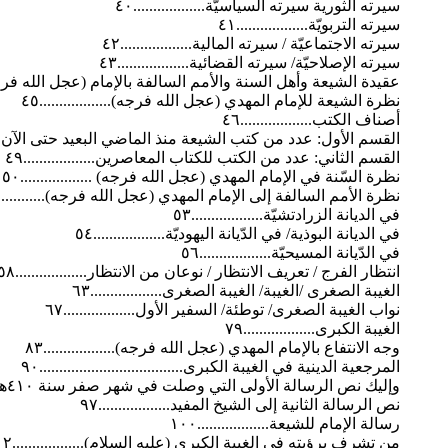
سيرته الثورية سيرته السياسيّة..................٤٠
سيرته التربويّة..................٤١
سيرته الاجتماعيّة / سيرته المالية..................٤٢
سيرته الإصلاحيّة/ سيرته القضائية..................٤٣
عقيدة الشيعة وأهل السنة والأمم السالفة بالإمام (عجل الله فرجه).....
نظرة الشيعة للإمام المهدي (عجل الله فرجه)..................٤٥
أصناف الكتب..................٤٦
القسم الأول: عدد من كتب الشيعة منذ الماضي البعيد حتى الآن.........
القسم الثاني: عدد من الكتب للكتاب المعاصرين..................٤٩
نظرة السّنة في الإمام المهدي (عجل الله فرجه) ..................٥٠
نظرة الأمم السالفة إلى الإمام المهدي (عجل الله فرجه)................
في الديانة الزرادتشيّة..................٥٣
في الديانة البوذية/ في الدّيانة اليهوديّة..................٥٤
في الدّيانة المسيحيّة..................٥٦
انتظار الفرج / تعريف الانتظار / نوعان من الانتظار..................٥٨
الغيبة الصغرى /الغيبة/ الغيبة الصغرى..................٦٣
نواب الغيبة الصغرى/ توطئة/ السفير الأول..................٦٧
الغيبة الكبرى..................٧٩
وجه الانتفاع بالإمام المهدي (عجل الله فرجه)..................٨٣
المرجعية الدينية في الغيبة الكبرى....................................٩٠
وإليك نص الرسالة الأولى التي وصلت في شهر صفر سنة ٤١٠هـ..................٩٤
نص الرسالة الثانية إلى الشيخ المفيد..................٩٧
رسالة الإمام للشيعة..................١٠٠
من تشرف برؤيته في الغيبة الكبرى (عليه السلام)..................١٠٢