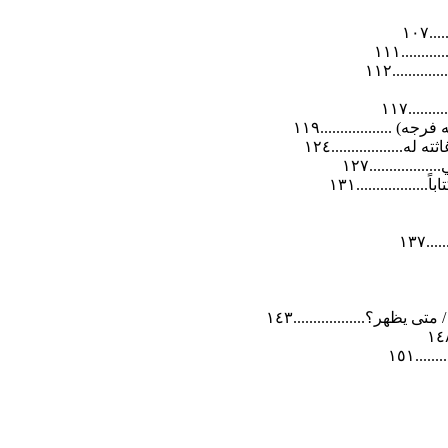
١٠٧
.....١١١
.......١١٢
...١١٧
.................١١٩
.................١٢٤
..........١٢٧
.............١٣١
١٣٧
هر؟..................١٤٣
..١٥١