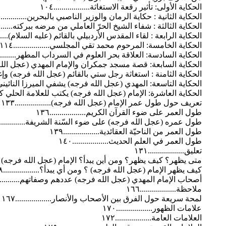
الحكاية الأولى: تأثير رقعة الاستغاثة..................١٠٤
الحكاية الثانية : حكاية الرمان والوزير الناصبي بالبحرين..................
الحكاية الثالثة : شفاء الشيخ الحرّ العاملي من مرضه ببركته.............
الحكاية الرابعة : لقاء المقدس الأردبيلي بالقائم (عليه السلام)...........
الحكاية الخامسة: المرحوم محمد تقي المجلسي..................١١٤
الحكاية السادسة: العلاقة بحر العلوم في السرداب المطهر...............
الحكاية السابعة: قصة مسجد جمكران والإمام المهدي (عجل الله فرجه) .
الحكاية الثامنة : استغاثة رجل ستي بالقائم (عجل الله فرجه) وإغاثته له.
الحكاية التاسعة: المهدي (عجل الله فرجه) يشفي الميرزا النائيني........
الحكاية العاشرة: الإمام (عجل الله فرجه) يكتب للعلامة الحلي كتاباً.....
تعريف حول طول عمر الإمام (عجل الله فرجه)..................١٣٣
طول العمر على ضوء القرآن الكريم..................١٣٦
طول عمره (عجل الله فرجه) على ضوء السّنة الشريفة..................
طول العمر من الناحيّة العقائدية..................١٣٩
طول العمر في العلم الحديث..................١٤٠
تعليق..................١٣١
متى يظهر؟ كيف يظهر؟ ومن أين يبدأ؟ الإمام (عجل الله فرجه) / متى يظ
كيف يظهر الإمام (عجل الله فرجه) ؟ ومن أي يبدأ؟..................١٤٨
أصحاب الإمام المهدي (عجل الله فرجه) عددهم وصفاتهم................
ملاحظة..................١٦٦
لمحة سريعة حول الفرق بين الأصحاب والأنصار..................١٦٧
علامات الظهور..................١٧٠
العلامات العامة..................١٧٢