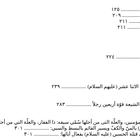
....... ١٢٥
...... ٢٠٩
.. ٢١١
.... ٢١١
.......... ٢٢٤
شر (عليهم السلام) .................... ٢٣٩
قوّة أربعين رجلاً .................... ٢٨٣