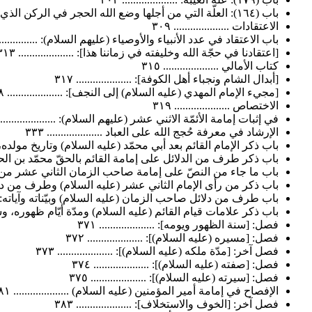
باب (١٦٤): العلّة التي من أجلها وضع الله الحجر في الركن الذي هو فيه ولم يضعه في غيره...: .................... ٣٠٧
الاعتقادات .................... ٣٠٩
باب الاعتقاد في عدد الأنبياء والأوصياء (عليهم السلام): ...................
[اعتقادنا في حجّة الله وخليفته في زماننا هذا]: .................... ٣١٣
كتاب الأمالي .................... ٣١٥
[أبدال الشام ونجباء أهل الكوفة]: .................... ٣١٧
[مجيء الإمام المهدي (عليه السلام) إلى النجف]: .................... ٣١٨
الاختصاص .................... ٣١٩
في إثبات إمامة الأئمّة الاثني عشر (عليهم السلام): .................... ٣٢١
الإرشاد في معرفة حُجج الله على العباد .................... ٣٣٣
باب ذكر الإمام القائم بعد أبي محمّد (عليه السلام) وتاريخ مولده، ود
باب ذكر طرف من الدلائل على إمامة القائم بالحقّ محمّد بن الحسن (عليه
باب ما جاء من النصّ على إمامة صاحب الزمان الثاني عشر من الأئمّة
باب ذكر من رأى الإمام الثاني عشر (عليه السلام) وطرف من دلائله وبيّنات
باب طرف من دلائل صاحب الزمان (عليه السلام) وبيّناته وآياته: .........
باب ذكر علامات قيام القائم (عليه السلام) ومدّة أيّام ظهوره، وشرح
فصل: [سنة الظهور ويومه]: .................... ٣٧١
فصل: [مسيره (عليه السلام)]: .................... ٣٧٢
فصل آخر: [مدّة ملكه (عليه السلام)]: .................... ٣٧٣
فصل: [صفته (عليه السلام)]: .................... ٣٧٤
فصل: [سيرته (عليه السلام)]: .................... ٣٧٥
الإفصاح في إمامة أمير المؤمنين (عليه السلام) .................... ٣٨١
فصل آخر: [الخوف والاستخلاف]: .................... ٣٨٣