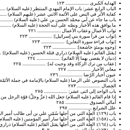
الهداية الكبرى .................... ١٢٣
الباب الرابع عشر: باب الإمام المهدي المنتظر (عليه السلام) .............
كفاية الأثر في النص على الأئمة الاثني عشر (عليهم السلام) ..............
باب ما جاء عن أبي محمّد الحسن بن علي (عليه السلام) ..................
ما يوافق هذه الأخبار ونصّه على ابنه الحجة (عليه السلام) ................
ثواب الأعمال وعقاب الأعمال .................... ٢٢١
[ثواب من قرأ سورة بني إسرائيل]: .................... ٢٢٣
[ثواب قراءة سورة التغابن]: .................... ٢٢٣
[وجوه يومئذٍ خاشعة]: .................... ٢٢٣
[يقتل القائم (عليه السلام) ذراري قتلة الحسين (عليه السلام)]: ..........
[ذنبان لا يقضى بهما إلَّا القائم]: .................... ٢٢٤
[عقاب من ترك الزكاة وقد وجبت له]: .................... ٢٢٥
معاني الأخبار .................... ٢٢٧
عيون أخبار الرّضا .................... ٢٣٦
باب النصوص على الرضا (عليه السلام) بالإمامة في جملة الأئمّة الاثنا ع
الخِصال .................... ٢٧٣
باب الواحد إلى اثنى عشر: .................... ٢٧٥
إذا قام القائم (عليه السلام) جعل الله (عزَّ وجلَّ) قوّة الرجل من الشيعة 
أمالي الصدوق .................... ٢٨٥
علل الشرايع .................... ٢٩٧
باب (١٢٩): العلّة التي من أجلها سُمّي علي بن أبى طالب أمير المؤمنين، والعلّة التى من أجلها سُمّي سيفه: ذا الفقار، والعلّة التي من أجلها سُمّي القائم قائماً، والمهدي مهدياً: .................... ٢٩٩
باب (١٥٨): العلّة التى من أجلها سار أمير المؤمنين (عليه السلام) بالمنّ والكفّ ويسير القائم بالبسط والسبي: .................... ٣٠١
باب (١٦٤): العلّة التى من أجلها يقتل القائم (عليه السلام) ذراري قتلة الحسين (عليه السلام) بفعال آبائها: .................... ٣٠١
باب (١٧٩): علّة الغيبة: .................... ٣٠٢