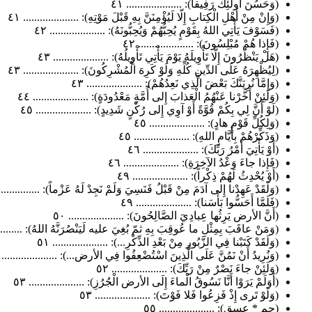
(وَحَسُنَ أُولئِكَ رَفِيقاً): .................... ٤١
(وَإِنْ مِنْ أَهْلِ الْكِتابِ إِلّا لَيُؤْمِنَنَّ بِهِ قَبْلَ مَوْتِهِ): .................... ٤١
(فَسَوْفَ يَأْتِي اللهُ بِقَوْمٍ يُحِبُّهُمْ وَيُحِبُّونَهُ): .................... ٤٢
(فَإِذا هُمْ مُبْلِسُونَ): .................... ٤٢
(هَلْ يَنْظُرُونَ إِلّا تَأْوِيلَهُ يَوْمَ يَأْتِي تَأْوِيلُهُ): .................... ٤٣
(لِيُظْهِرَهُ عَلَى الدِّينِ كُلِّهِ وَلَوْ كَرِهَ الْمُشْرِكُونَ): .................... ٤٣
(وَإِمَّا نُرِيَنَّكَ بَعْضَ الَّذِي نَعِدُهُمْ): .................... ٤٣
(وَلَئِنْ أَخَّرْنا عَنْهُمُ الْعَذابَ إِلى أُمَّةٍ مَعْدُودَةٍ): .................... ٤٤
(لَوْ أَنَّ لِي بِكُمْ قُوَّةً أَوْ آوِي إِلى رُكْنٍ شَدِيدٍ): .................... ٤٥
(وَلِكُلِّ قَوْمٍ هادٍ): .................... ٤٥
(وَذَكِّرْهُمْ بِأَيَّامِ اللهِ): .................... ٤٥
(أَوْ يَأْتِيَ أَمْرُ رَبِّكَ): .................... ٤٦
(فَإِذا جاءَ وَعْدُ الآخِرَةِ): .................... ٤٦
(أَوْ يُحْدِثُ لَهُمْ ذِكْراً): .................... ٤٩
(وَلَقَدْ عَهِدْنا إِلى آدَمَ مِنْ قَبْلُ فَنَسِيَ وَلَمْ نَجِدْ لَهُ عَزْماً): .................
(فَلَمَّا أَحَسُّوا بَأْسَنا): .................... ٤٩
(أَنَّ الأرض يَرِثُها عِبادِيَ الصَّالِحُونَ): .................... ٥٠
(وَمَنْ عاقَبَ بِمِثْلِ ما عُوقِبَ بِهِ ثمّ بُغِيَ عليه لَيَنْصُرَنَّهُ اللهُ): ............
(وَلَقَدْ كَتَبْنا فِي الزَّبُورِ مِنْ بَعْدِ الذِّكْرِ...): .................... ٥١
(وَنُرِيدُ أَنْ نَمُنَّ عَلَى الَّذِينَ اسْتُضْعِفُوا فِي الأرض...): .................... ٥١
(وَلَئِنْ جاءَ نَصْرٌ مِنْ رَبِّكَ): .................... ٥٢
(أَوَلَمْ يَرَوْا أَنَّا نَسُوقُ الْماءَ إِلَى الأرض الْجُرُزِ): .................... ٥٣
(وَلَوْ تَرى إِذْ فَزِعُوا فَلا فَوْتَ): .................... ٥٣
(حم * عسق): .................... ٥٥