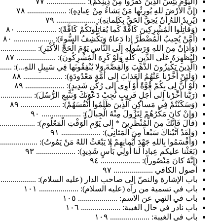
(الْيَوْمَ يَئِسَ الَّذِينَ كَفَرُوا مِنْ دِينِكُمْ): .................... ٧٧
(إِنَّ الأَرْضَ للهِ يُورِثُها مَنْ يَشاءُ مِنْ عِبادِهِ): .................... ٧٨
(يُرِيدُ اللهُ أَنْ يُحِقَّ الْحَقَّ بِكَلِماتِهِ): .................... ٧٩
(وَقاتِلُوا الْمُشْرِكِينَ كَافَّةً كَما يُقاتِلُونَكُمْ كَافَّةً): .................... ٨٠
(أَمَّنْ يُجِيبُ الْمُضْطَرَّ إِذا دَعاهُ وَيَكْشِفُ السُّوءَ): .................... ٨٠
(وَأَذانٌ مِنَ اللهِ وَرَسُولِهِ إِلَى النَّاسِ يَوْمَ الْحَجِّ الأَكْبَرِ): .................... 
(لِيُظْهِرَهُ عَلَى الدِّينِ كُلِّهِ وَلَوْ كَرِهَ الْمُشْرِكُونَ): .................... ٨٧
(الَّذِينَ يَكْنِزُونَ الذَّهَبَ وَالْفِضَّةَ وَلا يُنْفِقُونَها فِي سَبِيلِ اللهِ...): .........
(وَلَئِنْ أَخَّرْنا عَنْهُمُ الْعَذابَ إِلى أُمَّةٍ مَعْدُودَةٍ): .................... ٨٨
(لَوْ أَنَّ لِي بِكُمْ قُوَّةً أَوْ آوِي إِلى رُكْنٍ شَدِيدٍ): .................... ٨٩
(رَبَّنا أَخِّرْنا إِلى أَجَلٍ قَرِيبٍ نُجِبْ دَعْوَتَكَ وَنَتَّبِعِ الرُّسُلَ): ...................
(وَسَكَنْتُمْ فِي مَساكِنِ الَّذِينَ ظَلَمُوا أَنْفُسَهُمْ): .................... ٨٩
(وَإِنْ كانَ مَكْرُهُمْ لِتَزُولَ مِنْهُ الْجِبالُ): .................... ٩٠
(قالَ فَإِنَّكَ مِنَ الْمُنْظَرِينَ * إِلى يَوْمِ الْوَقْتِ الْمَعْلُومِ): ....................
(وَلَقَدْ آتَيْناكَ سَبْعاً مِنَ الْمَثانِي): .................... ٩١
(وَأَقْسَمُوا بِاللهِ جَهْدَ أَيْمانِهِمْ لا يَبْعَثُ اللهُ مَنْ يَمُوتُ): .................... ٢
(بَعَثْنا عليكم عِباداً لَنا أُولِي بَأْسٍ شَدِيدٍ): .................... ٩٣
(إِنَّهُ كانَ مَنْصُوراً): .................... ٩٤
أصول الكافي .................... ٩٧
باب الإشارة والنصّ إلى صاحب الدار (عليه السلام): .................... ٩
باب في تسمية من رآه (عليه السلام): .................... ١٠١
باب في النهي عن الاسم: .................... ١٠٥
باب نادر في حال الغيبة: .................... ١٠٦
باب في الغيبة: .................... ١٠٩