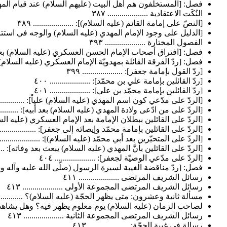
فصل: [المستخلفون هم أهل البيت (عليهم السلام) عند قيام المهدي منهم]
النُكَت الاعتقادية .................... ٣٨٧
[النصّ على إمامة القائم (عليه السلام)]: .................... ٣٨٩
[الدليل على وجود الإمام المهدي (عليه السلام) والوجه في استتاره]: ....
الفصول المختارة .................... ٣٩٣
فصل: [افتراق أصحاب الإمام الحسن العسكري (عليه السلام) بعد وفاته]: 
فصل: [ردّ الفرقة القائلة بمهدويّة الإمام العسكري (عليه السلام)]: .......
[ردّ القول بإمامة جعفر]: .................... ٣٩٩
[ردّ القائلين بإمامة علي بن محمّد]: .................... ٤٠٠
[ردّ القائلين بإمامة محمّد بن علي]: .................... ٤٠١
[الردّ على مدّعي كون اسم المهدي (عليه السلام) علياً]: ..................
[الردّ على من ادّعى ولادة المهدي (عليه السلام) بعد أبيه]: ................
[الردّ على القائلين ببطلان الإمامة بعد الإمام العسكري (عليه السلام)]: ..
[الردّ على القائلين بإمامة محمّد وإيصائه إلى جعفر]: .................... ٣
[الردّ على المتحيّرين بعد أبي محمّد (عليه السلام)]: .................... ٤٠٤
[الردّ على القائلين بأنَّ المهدي (عليه السلام) يبعث بعد وفاته]: ...........
[الردّ على مدّعي الوصيّة لجعفر]: .................... ٤٠٤
فصل: [ردّ مناقضة الغيبة لسيرة الرسول (صلّى الله عليه وآله وسلم)]: ..
رسائل الشريف المرتضى .................... ٤١١
رسائل الشريف المرتضى المجموعة الأولى .................... ٤١٣
مسألة ثانية وعشرون: متى يظهر الحجّة (عليه السلام)؟ ..................
لصاحب الزمان (عليه السلام) يوم معلوم يظهر فيه؟ وهل يشاهدنا أم لا؟ .
رسائل الشريف المرتضى المجموعة الثانية .................... ٤١٣
رسالة في غيبة الحجّة: .................... ٤١٣