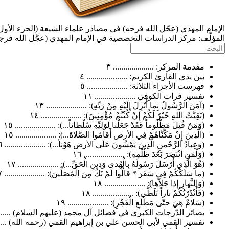
الإمام المهدي (عجّل الله فرجه) في مصادر علماء الشيعة (الجزء الأول
المؤلّف:
مركز الدراسات التخصصية في الإمام المهدي (عجَّل الله فرج
مقدمة المركز: .................... ٣
بين يدي القارئ الكريم: .................... ٤
فهرست الأجزاء الثلاثة: .................... ٥
تفسير فرات الكوفي .................... ١١
(آمَنَ الرَّسُولُ بِما أُنْزِلَ إِلَيْهِ مِنْ رَبِّهِ): .................... ١٣
(بَقِيَّتُ اللهِ خَيْرٌ لَكُمْ إِنْ كُنْتُمْ مُؤْمِنِينَ): .................... ١٤
(وَمَنْ قُتِلَ مَظْلُوماً فَقَدْ جَعَلْنا لِوَلِيِّهِ سُلْطاناً...): .................... ١٥
(الَّذِينَ إِنْ مَكَّنَّاهُمْ فِي الأرض أَقامُوا الصَّلاةَ...): .................... ١٥
(وَعِبادُ الرَّحْمنِ الَّذِينَ يَمْشُونَ عَلَى الأرض هَوْناً...): .................... ١٦
(وَلَمَنِ انْتَصَرَ بَعْدَ ظُلْمِهِ): .................... ١٦
(هُوَ الَّذِي أَرْسَلَ رَسُولَهُ بِالْهُدى وَدِينِ الْحَقِّ...): .................... ١٧
(ما سَلَكَكُمْ فِي سَقَرَ * قالُوا لَمْ نَكُ مِنَ الْمُصَلِّينَ): .................... ١٧
(وَالنَّهارِ إِذا جَلاَّها): .................... ١٨
(فَأَنْذَرْتُكُمْ ناراً تَلَظَّى): .................... ١٨
(سَلامٌ هِيَ حتّى مَطْلَعِ الْفَجْرِ): .................... ١٩
بصائر الدّرجات الكبرى في فضائل آل محمد (عليهم السلام) .............
تفسير القمي لأبي الحسن علي بن إبراهيم القمي (رحمه الله) ............