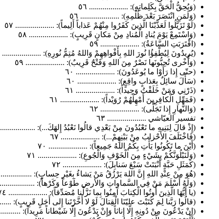
(وَيُحِقُّ الْحَقَّ بِكَلِماتِهِ): .................... ٥٦
(وَلَمَنِ انْتَصَرَ بَعْدَ ظُلْمِهِ): .................... ٥٦
(لَوْ تَزَيَّلُوا لَعَذَّبْنَا الَّذِينَ كَفَرُوا مِنْهُمْ عَذاباً أَلِيماً): .................... ٥٧
(وَاسْتَمِعْ يَوْمَ يُنادِ الْمُنادِ مِنْ مَكانٍ قَرِيبٍ): .................... ٥٨
(اقْتَرَبَتِ السَّاعَةُ): .................... ٥٩
(يُرِيدُونَ لِيُطْفِؤُا نُورَ اللهِ بِأَفْواهِهِمْ وَاللهُ مُتِمُّ نُورِهِ): .................... ٥٩
(وَأُخْرى تُحِبُّونَها نَصْرٌ مِنَ اللهِ وَفَتْحٌ قَرِيبٌ): .................... ٥٩
(حتّى إِذا رَأَوْا ما يُوعَدُونَ): .................... ٦٠
(سَأَلَ سائِلٌ بِعَذابٍ واقِعٍ): .................... ٦٠
(ذَرْنِي وَمَنْ خَلَقْتُ وَحِيداً): .................... ٦١
(فَمَهِّلِ الْكافِرِينَ أَمْهِلْهُمْ رُوَيْداً): .................... ٦١
(وَالنَّهارِ إِذا تَجَلَّى): .................... ٦٢
تفسير العيّاشي .................... ٦٣
(إِذْ قالَ لِبَنِيهِ ما تَعْبُدُونَ مِنْ بَعْدِي قالُوا نَعْبُدُ إِلهَكَ...): .................... 
(فَاخْتَلَفَ الأَحْزابُ مِنْ بَيْنِهِمْ...): .................... ٦٧
(أَيْنَ ما تَكُونُوا يَأْتِ بِكُمُ اللهُ جَمِيعاً): .................... ٧٠
(وَلَنَبْلُوَنَّكُمْ بِشَيْءٍ مِنَ الْخَوْفِ وَالْجُوعِ): .................... ٧١
(كَمَثَلِ حَبَّةٍ أَنْبَتَتْ سَبْعَ سَنابِلَ): .................... ٧٢
(هُوَ مِنْ عِنْدِ اللهِ إِنَّ اللهَ يَرْزُقُ مَنْ يَشاءُ بِغَيْرِ حِسابٍ): ...................
(وَلَهُ أَسْلَمَ مَنْ فِي السَّماواتِ وَالأرض طَوْعاً وَكَرْهاً): .................... 
(يا أَيُّهَا الَّذِينَ أُوتُوا الْكِتابَ آمِنُوا بِما نَزَّلْنا مُصَدِّقاً): .................... ٧٤
(قالُوا رَبَّنا لِمَ كَتَبْتَ عليّنَا الْقِتالَ لَوْ لا أَخَّرْتَنا إِلى أَجَلٍ قَرِيبٍ): .........
(إِنْ يَدْعُونَ مِنْ دُونِهِ إِلّا إِناثاً وَإِنْ يَدْعُونَ إِلّا شَيْطاناً مَرِيداً): .............