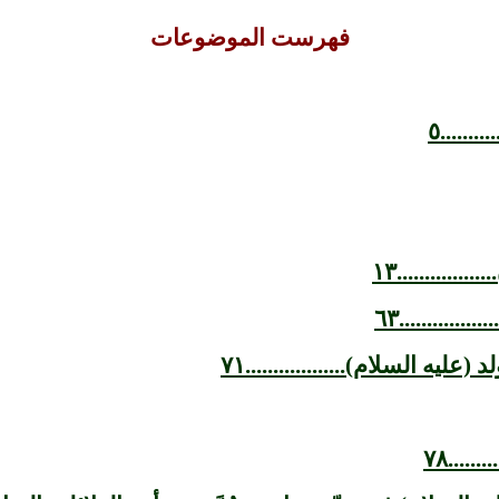
فهرست الموضوعات
.....٥
..........١٣
..........٦٣
ه السلام)..................٧١
....٧٨