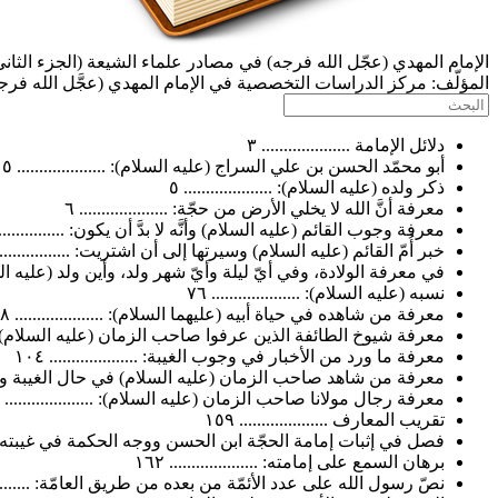
الإمام المهدي (عجّل الله فرجه) في مصادر علماء الشيعة (الجزء الثاني
المؤلّف:
مركز الدراسات التخصصية في الإمام المهدي (عجَّل الله فرج
دلائل الإمامة .................... ٣
أبو محمّد الحسن بن علي السراج (عليه السلام): .................... ٥
ذكر ولده (عليه السلام): .................... ٥
معرفة أنَّ الله لا يخلي الأرض من حجّة: .................... ٦
معرفة وجوب القائم (عليه السلام) وأنَّه لا بدَّ أن يكون: ...................
خبر أُمّ القائم (عليه السلام) وسيرتها إلى أن اشتريت: ....................
في معرفة الولادة، وفي أيّ ليلة وأيّ شهر ولد، وأين ولد (عليه السلام): .
نسبه (عليه السلام): .................... ٧٦
معرفة من شاهده في حياة أبيه (عليهما السلام): .................... ٧٨
معرفة شيوخ الطائفة الذين عرفوا صاحب الزمان (عليه السلام) في مدّة
معرفة ما ورد من الأخبار في وجوب الغيبة: .................... ١٠٤
معرفة من شاهد صاحب الزمان (عليه السلام) في حال الغيبة وعرفه من أ
معرفة رجال مولانا صاحب الزمان (عليه السلام): .................... ١٣١
تقريب المعارف .................... ١٥٩
فصل في إثبات إمامة الحجّة ابن الحسن ووجه الحكمة في غيبته ..........
برهان السمع على إمامته: .................... ١٦٢
نصّ رسول الله على عدد الأئمّة من بعده من طريق العامّة: ...............