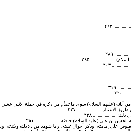
...... ٢٦٣
...... ٢٨٩
................... ٢٩٥
....... ٣٠٣
..... ٣١٩
. ٣٢٠
بائه (عليهم السلام) سوى ما تقدَّم من ذكره في جملة الاثني عشر ............
اعتبار: .................... ٣٢٧
................... ٣٢٨
 بن علي (عليه السلام) خاصّة: .................... ٣٥١
ص على إمامته، وذكر أحوال غيبته، وما شوهد من دلالالته وبيّناته، وبعض ما خ