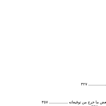
........ ٣٢٧
رج من توقيعاته .................... ٣٥٧