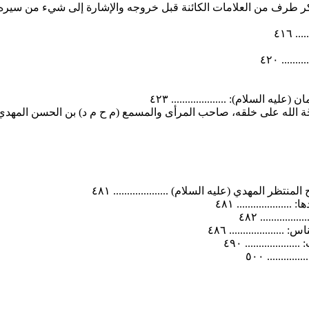
 من العلامات الكائنة قبل خروجه والإشارة إلى شيء من سيره بعد قيامه: .
 ٤١٦
... ٤٢٠
السلام): .................... ٤٢٣
 حجّة الله على خلقه، صاحب المرأى والمسمع (م ح م د) بن الحسن المهد
المهدي (عليه السلام) .................... ٤٨١