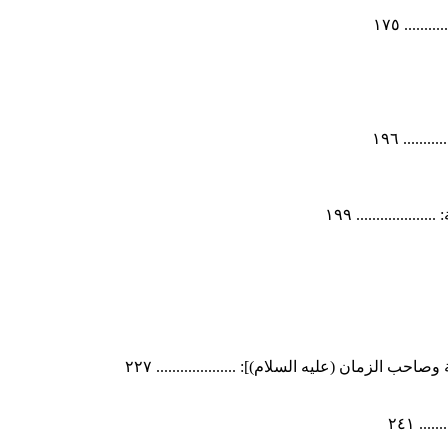
.... ١٧٥
.... ١٩٦
............ ١٩٩
ب الزمان (عليه السلام)]: .................... ٢٢٧
. ٢٤١