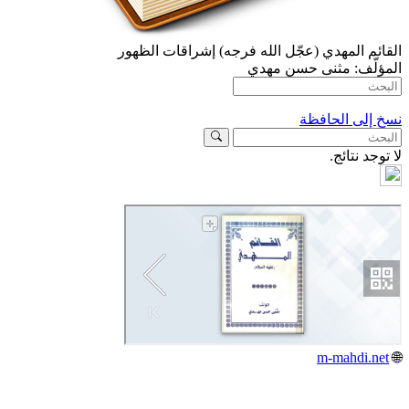
القائم المهدي (عجّل الله فرجه) إشراقات الظهور
المؤلّف:
مثنى حسن مهدي
نسخ إلى الحافظة
لا توجد نتائج.
m-mahdi.net
🌐