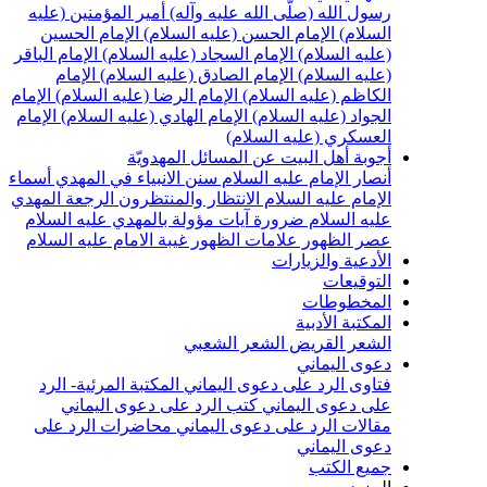
رسول الله (صلّى الله عليه وآله)
أمير المؤمنين (عليه
السلام)
الإمام الحسن (عليه السلام)
الإمام الحسين
(عليه السلام)
الإمام السجاد (عليه السلام)
الإمام الباقر
(عليه السلام)
الإمام الصادق (عليه السلام)
الإمام
الكاظم (عليه السلام)
الإمام الرضا (عليه السلام)
الإمام
الجواد (عليه السلام)
الإمام الهادي (عليه السلام)
الإمام
العسكري (عليه السلام)
أجوبة أهل البيت عن المسائل المهدويّة
أنصار الإمام عليه السلام
سنن الانبياء في المهدي
أسماء
الإمام عليه السلام
الانتظار والمنتظرون
الرجعة
المهدي
عليه السلام ضرورة
آيات مؤولة بالمهدي عليه السلام
عصر الظهور
علامات الظهور
غيبة الامام عليه السلام
الأدعية والزيارات
التوقيعات
المخطوطات
المكتبة الأدبية
الشعر القريض
الشعر الشعبي
دعوى اليماني
فتاوى الرد على دعوى اليماني
المكتبة المرئية- الرد
على دعوى اليماني
كتب الرد على دعوى اليماني
مقالات الرد على دعوى اليماني
محاضرات الرد على
دعوى اليماني
جميع الكتب