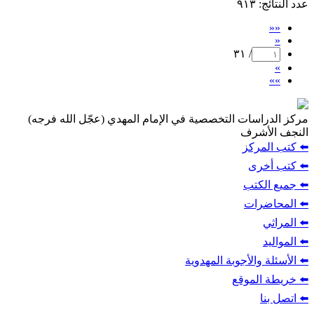
عدد النتائج
: ٩١٣
««
«
/ ٣١
»
»»
مركز الدراسات التخصصية في الإمام المهدي (عجّل الله فرجه)
النجف الأشرف
⬅️ كتب المركز
⬅️ كتب أخرى
⬅️ جميع الكتب
⬅️ المحاضرات
⬅️ المراثي
⬅️ المواليد
⬅️ الأسئلة والأجوبة المهدوية
⬅️ خريطة الموقع
⬅️ اتصل بنا