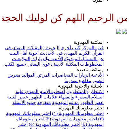
المزيد
لرحيم اللهم كن لوليك الحجة بن 
المكتبة المهدوية
كتب المركز
كتب أخرى
البحوث والمقالات
المهدي في
القرآن الكريم
المهدي في الأحاديث
أجوبة أهل البيت
عن المسائل المهدويّة
الأدعية والزيارات
التوقيعات
المخطوطات
المكتبة الأدبية
دعوى اليماني
جميع الكتب
وسائط متعددة
الأدعية
الزيارات
المحاضرات
المراثي
المواليد
معرض
الصور
مقاطع مهدوية
الأسئلة والأجوبة المهدوية
الانتظار والمنتظرون
أصحاب الإمام المهدي عليه
السلام
السفراء والفقهاء
علامات الظهور
عصر الغيبة
عصر الظهور
مدعو المهدوية
متفرقة
جميع الأسئلة
اختبر معلوماتك المهدوية
اختبر معلوماتك المهدوية (١)
اختبر معلوماتك المهدوية
(٢)
اختبر معلوماتك المهدوية (٣)
اختبر معلوماتك
المهدوية (٤)
اختبر معلوماتك المهدوية (٥)
اختبر