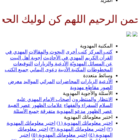
المزيد
 الرحيم اللهم كن لوليك الحجة ب
المكتبة المهدوية
كتب المركز
كتب أخرى
البحوث والمقالات
المهدي في
القرآن الكريم
المهدي في الأحاديث
أجوبة أهل البيت
عن المسائل المهدويّة
الأدعية والزيارات
التوقيعات
المخطوطات
المكتبة الأدبية
دعوى اليماني
جميع الكتب
وسائط متعددة
الأدعية
الزيارات
المحاضرات
المراثي
المواليد
معرض
الصور
مقاطع مهدوية
الأسئلة والأجوبة المهدوية
الانتظار والمنتظرون
أصحاب الإمام المهدي عليه
السلام
السفراء والفقهاء
علامات الظهور
عصر الغيبة
عصر الظهور
مدعو المهدوية
متفرقة
جميع الأسئلة
اختبر معلوماتك المهدوية
اختبر معلوماتك المهدوية (١)
اختبر معلوماتك المهدوية
(٢)
اختبر معلوماتك المهدوية (٣)
اختبر معلوماتك
المهدوية (٤)
اختبر معلوماتك المهدوية (٥)
اختبر