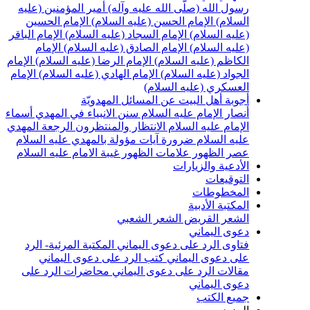
رسول الله (صلّى الله عليه وآله)
أمير المؤمنين (عليه
السلام)
الإمام الحسن (عليه السلام)
الإمام الحسين
(عليه السلام)
الإمام السجاد (عليه السلام)
الإمام الباقر
(عليه السلام)
الإمام الصادق (عليه السلام)
الإمام
الكاظم (عليه السلام)
الإمام الرضا (عليه السلام)
الإمام
الجواد (عليه السلام)
الإمام الهادي (عليه السلام)
الإمام
العسكري (عليه السلام)
أجوبة أهل البيت عن المسائل المهدويّة
أنصار الإمام عليه السلام
سنن الانبياء في المهدي
أسماء
الإمام عليه السلام
الانتظار والمنتظرون
الرجعة
المهدي
عليه السلام ضرورة
آيات مؤولة بالمهدي عليه السلام
عصر الظهور
علامات الظهور
غيبة الامام عليه السلام
الأدعية والزيارات
التوقيعات
المخطوطات
المكتبة الأدبية
الشعر القريض
الشعر الشعبي
دعوى اليماني
فتاوى الرد على دعوى اليماني
المكتبة المرئية- الرد
على دعوى اليماني
كتب الرد على دعوى اليماني
مقالات الرد على دعوى اليماني
محاضرات الرد على
دعوى اليماني
جميع الكتب