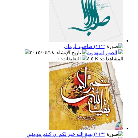
(١١٢) صاحب الزمان
الصور المهدوية
تاريخ الإنشاء
:
٢٠١٥/٠٤/١٨
المشاهدات
:
٤.٥ K
التعليقات
:
٠
(١١٣) بقية الله خير لكم ان كنتم مؤمنين