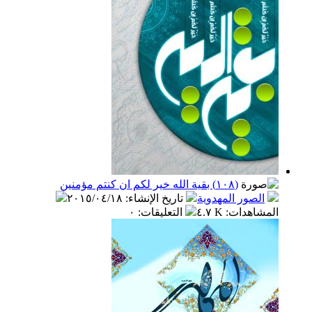
(١٠٨) بقية الله خير لكم ان كنتم مؤمنين
الصور المهدوية
تاريخ الإنشاء
:
٢٠١٥/٠٤/١٨
المشاهدات
:
٤.٧ K
التعليقات
:
٠