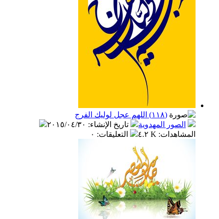
(١١٨) اللهم عجل لوليك الفرج
الصور المهدوية
تاريخ الإنشاء
:
٢٠١٥/٠٤/٣٠
المشاهدات
:
٤.٢ K
التعليقات
:
٠