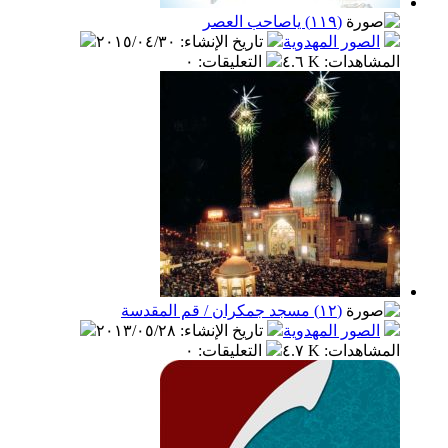
(١١٩) ياصاحب العصر
الصور المهدوية
تاريخ الإنشاء
:
٢٠١٥/٠٤/٣٠
المشاهدات
:
٤.٦ K
التعليقات
:
٠
(١٢) مسجد جمكران / قم المقدسة
الصور المهدوية
تاريخ الإنشاء
:
٢٠١٣/٠٥/٢٨
المشاهدات
:
٤.٧ K
التعليقات
:
٠