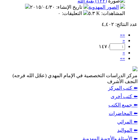
(١٢٢) بقية الله
الصور المهدوية
تاريخ الإنشاء
:
٢٠١٥/٠٤/٣٠
المشاهدات
:
٥.٣ K
التعليقات
:
٠
عدد النتائج
: ٤,٤٠٢
««
«
/ ١٤٧
»
»»
مركز الدراسات التخصصية في الإمام المهدي (عجّل الله فرجه)
النجف الأشرف
⬅️ كتب المركز
⬅️ كتب أخرى
⬅️ جميع الكتب
⬅️ المحاضرات
⬅️ المراثي
⬅️ المواليد
⬅️ الأسئلة والأجوبة المهدوية