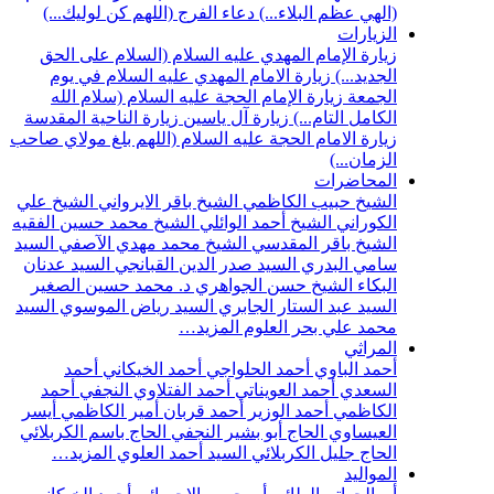
(الهي عظم البلاء...)
دعاء الفرج (اللهم كن لوليك...)
الزيارات
زيارة الإمام المهدي عليه السلام (السلام على الحق
الجديد...)
زيارة الامام المهدي عليه السلام في يوم
الجمعة
زيارة الإمام الحجة عليه السلام (سلام الله
الكامل التام...)
زيارة آل ياسين
زيارة الناحية المقدسة
زيارة الامام الحجة عليه السلام (اللهم بلغ مولاي صاحب
الزمان...)
المحاضرات
الشيخ حبيب الكاظمي
الشيخ باقر الايرواني
الشيخ علي
الكوراني
الشيخ أحمد الوائلي
الشيخ محمد حسين الفقيه
الشيخ باقر المقدسي
الشيخ محمد مهدي الآصفي
السيد
سامي البدري
السيد صدر الدين القبانجي
السيد عدنان
البكاء
الشيخ حسن الجواهري
د. محمد حسين الصغير
السيد عبد الستار الجابري
السيد رياض الموسوي
السيد
محمد علي بحر العلوم
المزيد…
المراثي
أحمد الباوي
أحمد الحلواجي
أحمد الخيكاني
أحمد
السعدي
أحمد العويناتي
أحمد الفتلاوي النجفي
أحمد
الكاظمي
أحمد الوزير
أحمد قربان
أمير الكاظمي
أيسر
العيساوي
الحاج أبو بشير النجفي
الحاج باسم الكربلائي
الحاج جليل الكربلائي
السيد أحمد العلوي
المزيد…
المواليد