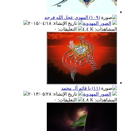
(١٠٩) المهدي عجل الله فرجه
الصور المهدوية
تاريخ الإنشاء
:
٢٠١٥/٠٤/١٨
المشاهدات
:
٤.٤ K
التعليقات
:
٠
(١١) يا قائم آل محمد
الصور المهدوية
تاريخ الإنشاء
:
٢٠١٣/٠٥/٢٨
المشاهدات
:
٤.٨ K
التعليقات
:
٠