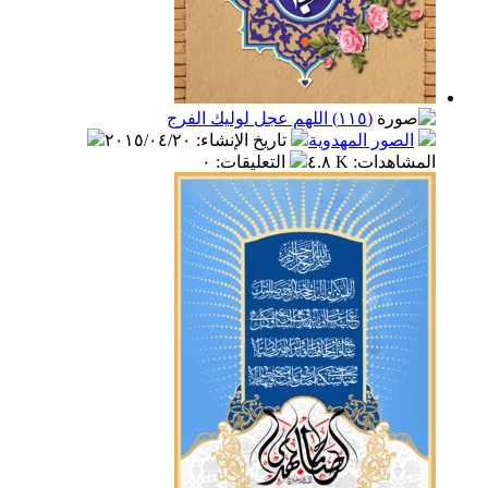
(١١٥) اللهم عجل لوليك الفرج
الصور المهدوية
تاريخ الإنشاء
:
٢٠١٥/٠٤/٢٠
المشاهدات
:
٤.٨ K
التعليقات
:
٠