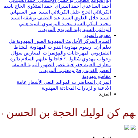
أبو الحواتم الطائي
أبو حسن الإحسائي
أحمد الخيكاني
أحمد الساعدي
أحمد السراي
أحمد الفتلاوي
الحاج باسم
الكربلائي
الحاج جليل الكربلائي
السيد امين السيهاتي
السيد جلال العلوي
السيد عبد اللطيف بوشقة
السيد
محمد المكي
السيد محمد الموسوي
السيد هاني
الوداعي
السيد وليد المزيدي
المزيد…
معرض الصور
أقسام المركز
الأحاديث المهدوية
الصور المهدوية
هل
تعلم أن...
رسوم مهدوية
الندوات المهدوية
النشاط
التلفزيوني
المهرجانات والمؤتمرات
المعارض
سؤال
وجواب مهدوي
سُئلوا...؟ فَأجابوا عليهم السلام
دائرة
معارف الغيبة
جغرافية عصر الظهور
النيابة العامة-
العصر القديم
رقمٌ ومعنى...
المزيد…
مقاطع مهدوية
المراثي
المحاضرات
المواليد
النعي
الأشعار
عامة
الأدعية والزيارات
المحادثة المهدوية
المزيد
ك الحجة بن الحسن صلواتك عليه و