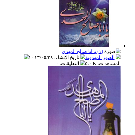
(١) يا ابا صالح المهدي
الصور المهدوية
تاريخ الإنشاء
:
٢٠١٣/٠٥/٢٨
المشاهدات
:
٥.٠ K
التعليقات
:
٠