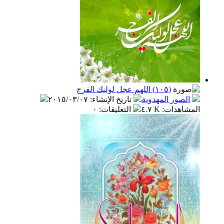
(١٠٥) اللهم عجل لوليك الفرج
الصور المهدوية
تاريخ الإنشاء
:
٢٠١٥/٠٣/٠٧
المشاهدات
:
٤.٧ K
التعليقات
:
٠