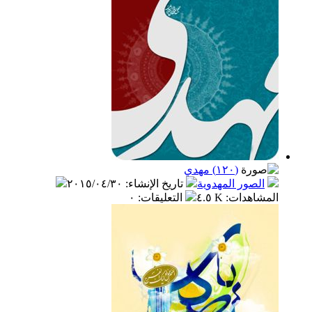
(١٢٠) مهدي
الصور المهدوية
تاريخ الإنشاء
:
٢٠١٥/٠٤/٣٠
المشاهدات
:
٤.٥ K
التعليقات
:
٠