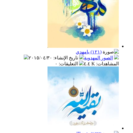
(١٢١) يامهدي
الصور المهدوية
تاريخ الإنشاء
:
٢٠١٥/٠٤/٣٠
المشاهدات
:
٤.٤ K
التعليقات
:
٠