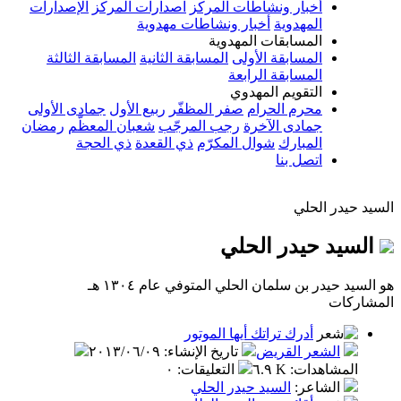
أخبار ونشاطات المركز
اصدارات المركز
الإصدارات
المهدوية
أخبار ونشاطات مهدوية
المسابقات المهدوية
المسابقة الأولى
المسابقة الثانية
المسابقة الثالثة
المسابقة الرابعة
التقويم المهدوي
محرم الحرام
صفر المظفّر
ربيع الأول
جمادى الأولى
جمادى الآخرة
رجب المرجّب
شعبان المعظّم
رمضان
المبارك
شوال المكرّم
ذي القعدة
ذي الحجة
اتصل بنا
السيد حيدر الحلي
السيد حيدر الحلي
هو السيد حيدر بن سلمان الحلي المتوفي عام ١٣٠٤ هـ
المشاركات
أدرك تراتك أيها الموتور
الشعر القريض
تاريخ الإنشاء
:
٢٠١٣/٠٦/٠٩
المشاهدات
:
٦.٩ K
التعليقات
:
٠
الشاعر
:
السيد حيدر الحلي