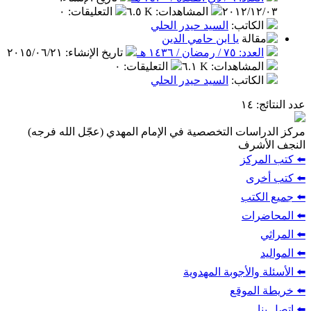
٢٠١٢/١٢/٠٣
المشاهدات
:
٦.٥ K
التعليقات
:
٠
الكاتب
:
السيد حيدر الحلي
يا ابن حامي الدين
العدد: ٧٥ / رمضان / ١٤٣٦ هـ
تاريخ الإنشاء
:
٢٠١٥/٠٦/٢١
المشاهدات
:
٦.١ K
التعليقات
:
٠
الكاتب
:
السيد حيدر الحلي
عدد النتائج
: ١٤
مركز الدراسات التخصصية في الإمام المهدي (عجّل الله فرجه)
النجف الأشرف
⬅️ كتب المركز
⬅️ كتب أخرى
⬅️ جميع الكتب
⬅️ المحاضرات
⬅️ المراثي
⬅️ المواليد
⬅️ الأسئلة والأجوبة المهدوية
⬅️ خريطة الموقع
⬅️ اتصل بنا