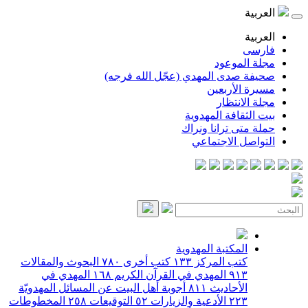
العربية
العربية
فارسی
مجلة الموعود
صحيفة صدى المهدي (عجّل الله فرجه)
مسيرة الأربعين
مجلة الانتظار
بيت الثقافة المهدوية
حملة متى ترانا ونراك
التواصل الاجتماعي
المكتبة المهدوية
كتب المركز
١٣٣
كتب أخرى
٧٨٠
البحوث والمقالات
٩١٣
المهدي في القرآن الكريم
١٦٨
المهدي في
الأحاديث
٨١١
أجوبة أهل البيت عن المسائل المهدويّة
٢٢٣
الأدعية والزيارات
٥٢
التوقيعات
٢٥٨
المخطوطات