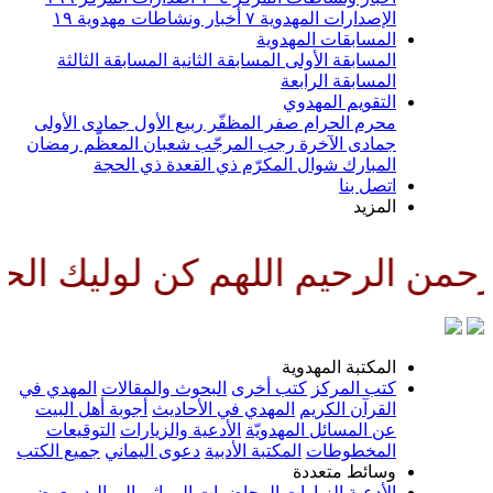
الإصدارات المهدوية
٧
أخبار ونشاطات مهدوية
١٩
المسابقات المهدوية
المسابقة الأولى
المسابقة الثانية
المسابقة الثالثة
المسابقة الرابعة
التقويم المهدوي
محرم الحرام
صفر المظفّر
ربيع الأول
جمادى الأولى
جمادى الآخرة
رجب المرجّب
شعبان المعظّم
رمضان
المبارك
شوال المكرّم
ذي القعدة
ذي الحجة
اتصل بنا
المزيد
من الرحيم اللهم كن لوليك الحجة
المكتبة المهدوية
كتب المركز
كتب أخرى
البحوث والمقالات
المهدي في
القرآن الكريم
المهدي في الأحاديث
أجوبة أهل البيت
عن المسائل المهدويّة
الأدعية والزيارات
التوقيعات
المخطوطات
المكتبة الأدبية
دعوى اليماني
جميع الكتب
وسائط متعددة
الأدعية
الزيارات
المحاضرات
المراثي
المواليد
معرض