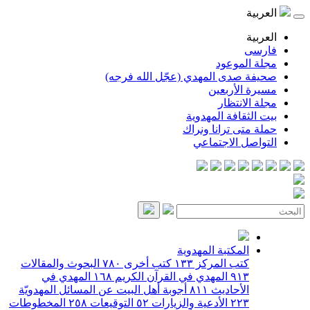
العربية
العربية
فارسی
مجلة الموعود
صحيفة صدى المهدي (عجّل الله فرجه)
مسيرة الأربعين
مجلة الانتظار
بيت الثقافة المهدوية
حملة متى ترانا ونراك
التواصل الاجتماعي
المكتبة المهدوية
كتب المركز
١٣٣
كتب أخرى
٧٨٠
البحوث والمقالات
٩١٣
المهدي في القرآن الكريم
١٦٨
المهدي في
الأحاديث
٨١١
أجوبة أهل البيت عن المسائل المهدويّة
٢٢٣
الأدعية والزيارات
٥٢
التوقيعات
٢٥٨
المخطوطات