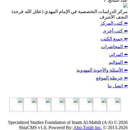
عدد النتائج
: ١
مركز الدراسات التخصصية في الإمام المهدي (عجّل الله فرجه)
النجف الأشرف
⬅️ كتب المركز
⬅️ كتب أخرى
⬅️ جميع الكتب
⬅️ المحاضرات
⬅️ المراثي
⬅️ المواليد
⬅️ الأسئلة والأجوبة المهدوية
⬅️ خريطة الموقع
⬅️ اتصل بنا
Specialized Studies Foundation of Imam Al-Mahdi (A-S) © 2026
ShiaCMS v1.0, Powered By:
Abo-Torab Inc.
© 2013-2026