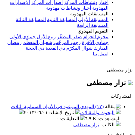
أخبار ونشاطات المركز
اصدارات المركز
الإصدارات
المهدوية
أخبار ونشاطات مهدوية
المسابقات المهدوية
المسابقة الأولى
المسابقة الثانية
المسابقة الثالثة
المسابقة الرابعة
التقويم المهدوي
محرم الحرام
صفر المظفّر
ربيع الأول
جمادى الأولى
جمادى الآخرة
رجب المرجّب
شعبان المعظّم
رمضان
المبارك
شوال المكرّم
ذي القعدة
ذي الحجة
اتصل بنا
نزار مصطفى
نزار مصطفى
المشاركات
(١٢) المهدي الموعود في الأديان السماوية الثلاث
البحوث والمقالات
تاريخ الإنشاء
:
٢٠١٣/٠٦/٠١
المشاهدات
:
٦.٩ K
التعليقات
:
٠
الكاتب
:
نزار مصطفى