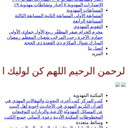
الإصدارات المهدوية
٧
أخبار ونشاطات مهدوية
١٩
المسابقات المهدوية
المسابقة الأولى
المسابقة الثانية
المسابقة الثالثة
المسابقة الرابعة
التقويم المهدوي
محرم الحرام
صفر المظفّر
ربيع الأول
جمادى الأولى
جمادى الآخرة
رجب المرجّب
شعبان المعظّم
رمضان
المبارك
شوال المكرّم
ذي القعدة
ذي الحجة
اتصل بنا
المزيد
رحمن الرحيم اللهم كن لوليك الح
المكتبة المهدوية
كتب المركز
كتب أخرى
البحوث والمقالات
المهدي في
القرآن الكريم
المهدي في الأحاديث
أجوبة أهل البيت
عن المسائل المهدويّة
الأدعية والزيارات
التوقيعات
المخطوطات
المكتبة الأدبية
دعوى اليماني
جميع الكتب
وسائط متعددة
الأدعية
الزيارات
المحاضرات
المراثي
المواليد
معرض