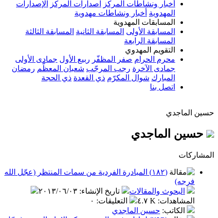
أخبار ونشاطات المركز
اصدارات المركز
الإصدارات
المهدوية
أخبار ونشاطات مهدوية
المسابقات المهدوية
المسابقة الأولى
المسابقة الثانية
المسابقة الثالثة
المسابقة الرابعة
التقويم المهدوي
محرم الحرام
صفر المظفّر
ربيع الأول
جمادى الأولى
جمادى الآخرة
رجب المرجّب
شعبان المعظّم
رمضان
المبارك
شوال المكرّم
ذي القعدة
ذي الحجة
اتصل بنا
حسين الماجدي
حسين الماجدي
المشاركات
(١٨٢) المبادرة الفردية من سمات المنتظر (عجّل الله
فرجه)
البحوث والمقالات
تاريخ الإنشاء
:
٢٠١٣/٠٦/٠٣
المشاهدات
:
٤.٧ K
التعليقات
:
٠
الكاتب
:
حسين الماجدي