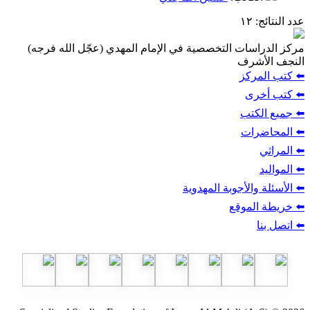
عدد النتائج
: ١٢
مركز الدراسات التخصصية في الإمام المهدي (عجّل الله فرجه)
النجف الأشرف
⬅️ كتب المركز
⬅️ كتب أخرى
⬅️ جميع الكتب
⬅️ المحاضرات
⬅️ المراثي
⬅️ المواليد
⬅️ الأسئلة والأجوبة المهدوية
⬅️ خريطة الموقع
⬅️ اتصل بنا