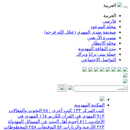
العربية
العربية
فارسی
مجلة الموعود
صحيفة صدى المهدي (عجّل الله فرجه)
مسيرة الأربعين
مجلة الانتظار
بيت الثقافة المهدوية
حملة متى ترانا ونراك
التواصل الاجتماعي
المكتبة المهدوية
كتب المركز
١٣٣
كتب أخرى
٧٨٠
البحوث والمقالات
٩١٣
المهدي في القرآن الكريم
١٦٨
المهدي في
الأحاديث
٨١١
أجوبة أهل البيت عن المسائل المهدويّة
٢٢٣
الأدعية والزيارات
٥٢
التوقيعات
٢٥٨
المخطوطات