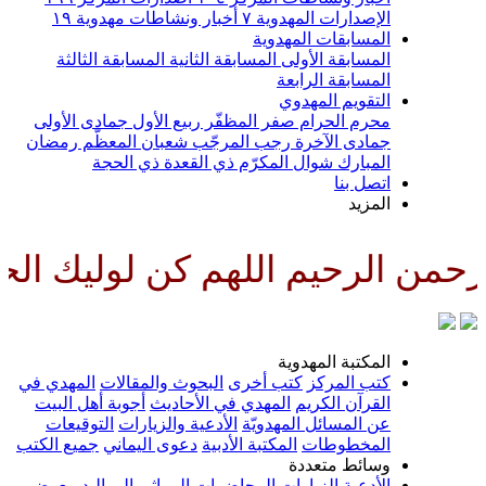
الإصدارات المهدوية
٧
أخبار ونشاطات مهدوية
١٩
المسابقات المهدوية
المسابقة الأولى
المسابقة الثانية
المسابقة الثالثة
المسابقة الرابعة
التقويم المهدوي
محرم الحرام
صفر المظفّر
ربيع الأول
جمادى الأولى
جمادى الآخرة
رجب المرجّب
شعبان المعظّم
رمضان
المبارك
شوال المكرّم
ذي القعدة
ذي الحجة
اتصل بنا
المزيد
من الرحيم اللهم كن لوليك الحجة
المكتبة المهدوية
كتب المركز
كتب أخرى
البحوث والمقالات
المهدي في
القرآن الكريم
المهدي في الأحاديث
أجوبة أهل البيت
عن المسائل المهدويّة
الأدعية والزيارات
التوقيعات
المخطوطات
المكتبة الأدبية
دعوى اليماني
جميع الكتب
وسائط متعددة
الأدعية
الزيارات
المحاضرات
المراثي
المواليد
معرض