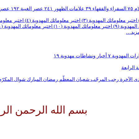
ام
٧٥
السفراء والفقهاء
٣٩
علامات الظهور
٢٤١
عصر الغيبة
١٩٢
عصر 
اختبر معلوماتك المهدوية (٣)
اختبر معلوماتك المهدوية (٤)
اختبر معلومات
لمهدوية (٩)
اختبر معلوماتك المهدوية (١٠)
اختبر معلوماتك المهدوية (١١)
مزيد…
رات المهدوية
٧
أخبار ونشاطات مهدوية
١٩
 الرابعة
ى الآخرة
رجب المرجّب
شعبان المعظّم
رمضان المبارك
شوال المكرّ
بسم الله الرحمن الرحيم الل