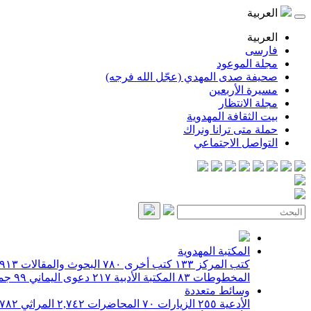
العربية
العربية
فارسی
مجلة الموعود
صحيفة صدى المهدي (عجّل الله فرجه)
مسيرة الأربعين
مجلة الانتظار
بيت الثقافة المهدوية
حملة متى ترانا ونراك
التواصل الاجتماعي
المكتبة المهدوية
كتب المركز
١٣٣
كتب أخرى
٧٨٠
البحوث والمقالات
٩١٣
المخطوطات
٨٣
المكتبة الأدبية
٢١٧
دعوى اليماني
٩٩
جمي
وسائط متعددة
الأدعية
٢٥٥
الزيارات
٧٠
المحاضرات
٢,٧٤٢
المراثي
٧٨٢