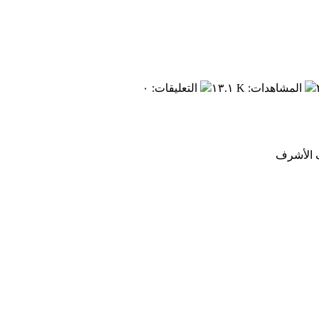
المشاهدات
:
١٣.١ K
التعليقات
:
٠
ف الأشرف