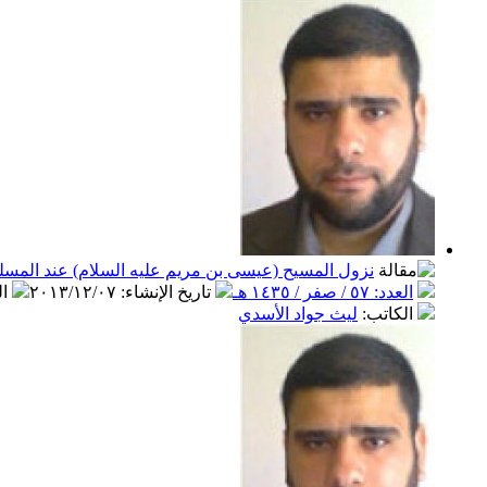
نزول المسيح (عيسى بن مريم عليه السلام) عند المسل
العدد: ٥٧ / صفر / ١٤٣٥ هـ
تاريخ الإنشاء
:
٢٠١٣/١٢/٠٧
ا
الكاتب
:
ليث جواد الأسدي