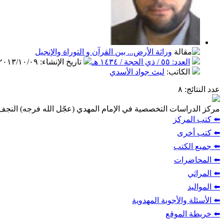
وراثة الأرض... بين القرآن و التوراة والإنجيل
العدد: ٥٥ / ذي الحجة / ١٤٣٤ هـ
تاريخ الإنشاء
:
٢٠١٣/١٠/٠٩
الكاتب
:
ليث جواد الأسدي
عدد النتائج
: ٨
مركز الدراسات التخصصية في الإمام المهدي (عجّل الله فرجه) النج
⬅️ كتب المركز
⬅️ كتب أخرى
⬅️ جميع الكتب
⬅️ المحاضرات
⬅️ المراثي
⬅️ المواليد
⬅️ الأسئلة والأجوبة المهدوية
⬅️ خريطة الموقع