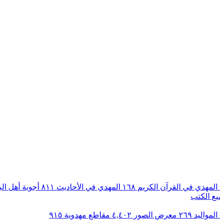
المهدي في القرآن الكريم
١٦٨
المهدي في الأحاديث
٨١١
أجوبة أهل ال
ع الكتب
المواليد
٢٦٩
معرض الصور
٤,٤٠٢
مقاطع مهدوية
٩١٥