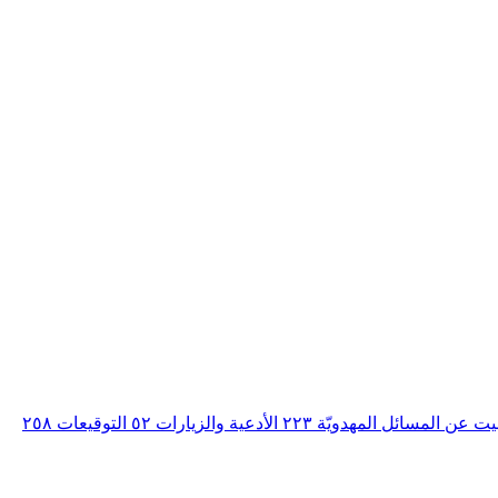
بيت عن المسائل المهدويّة
٢٢٣
الأدعية والزيارات
٥٢
التوقيعات
٢٥٨