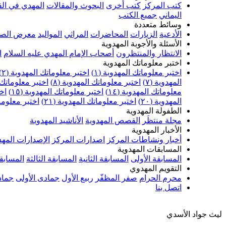
كتب المركز
كتب أخرى
البحوث والمقالات
المهدي في الق
اليماني
جميع الكتب
وسائط متعددة
الأدعية
الزيارات
المحاضرات
المراثي
المواليد
معرض الصو
الأسئلة والأجوبة المهدوية
الانتظار والمنتظرون
أصحاب الإمام المهدي عليه السلام
ا
اختبر معلوماتك المهدوية
اختبر معلوماتك المهدوية (١)
اختبر معلوماتك المهدوية (٢)
المهدوية (٧)
اختبر معلوماتك المهدوية (٨)
اختبر معلوماتك ا
معلوماتك المهدوية (١٤)
اختبر معلوماتك المهدوية (١٥)
اخت
المهدوية (٢٠)
اختبر معلوماتك المهدوية (٢١)
اختبر معلوماتك
الطفولة المهدوية
مجلة منتظَر
القصص المهدوية
الأناشيد المهدوية
الأخبار المهدوية
أخبار ونشاطات المركز
اصدارات المركز
الإصدارات المهد
المسابقات المهدوية
المسابقة الأولى
المسابقة الثانية
المسابقة الثالثة
المسابقة
التقويم المهدوي
محرم الحرام
صفر المظفّر
ربيع الأول
جمادى الأولى
جماد
اتصل بنا
ليث جواد الأسدي