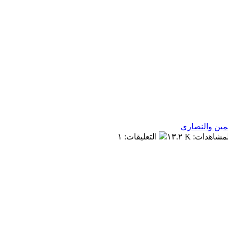
مين والنصارى
لمشاهدات
:
١٣.٢ K
التعليقات
:
١