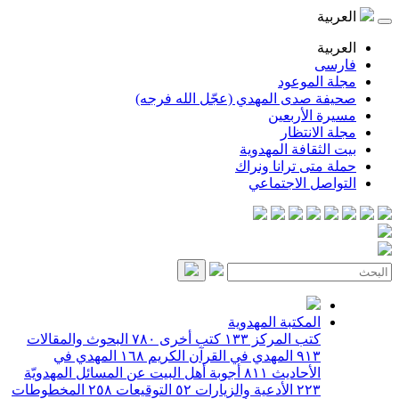
العربية
العربية
فارسی
مجلة الموعود
صحيفة صدى المهدي (عجّل الله فرجه)
مسيرة الأربعين
مجلة الانتظار
بيت الثقافة المهدوية
حملة متى ترانا ونراك
التواصل الاجتماعي
المكتبة المهدوية
كتب المركز
١٣٣
كتب أخرى
٧٨٠
البحوث والمقالات
٩١٣
المهدي في القرآن الكريم
١٦٨
المهدي في
الأحاديث
٨١١
أجوبة أهل البيت عن المسائل المهدويّة
٢٢٣
الأدعية والزيارات
٥٢
التوقيعات
٢٥٨
المخطوطات