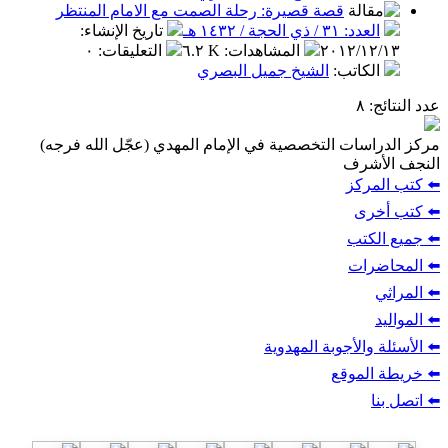
قصة قصيرة: رحلة الصمت مع الامام المنتظر
العدد: ٣١ / ذي الحجة / ١٤٣٢ هـ
تاريخ الإنشاء
:
٢٠١٢/١٢/١٣
المشاهدات
:
٦.٢ K
التعليقات
:
٠
الكاتب
:
الشيخ جميل البصري
عدد النتائج
: ٨
مركز الدراسات التخصصية في الإمام المهدي (عجّل الله فرجه)
النجف الأشرف
⬅️ كتب المركز
⬅️ كتب أخرى
⬅️ جميع الكتب
⬅️ المحاضرات
⬅️ المراثي
⬅️ المواليد
⬅️ الأسئلة والأجوبة المهدوية
⬅️ خريطة الموقع
⬅️ اتصل بنا