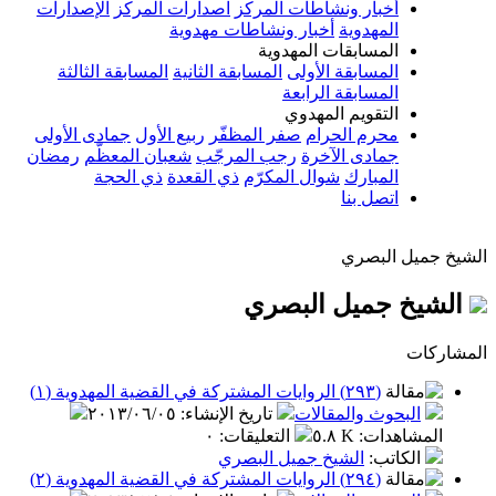
أخبار ونشاطات المركز
اصدارات المركز
الإصدارات
المهدوية
أخبار ونشاطات مهدوية
المسابقات المهدوية
المسابقة الأولى
المسابقة الثانية
المسابقة الثالثة
المسابقة الرابعة
التقويم المهدوي
محرم الحرام
صفر المظفّر
ربيع الأول
جمادى الأولى
جمادى الآخرة
رجب المرجّب
شعبان المعظّم
رمضان
المبارك
شوال المكرّم
ذي القعدة
ذي الحجة
اتصل بنا
الشيخ جميل البصري
الشيخ جميل البصري
المشاركات
(٢٩٣) الروايات المشتركة في القضية المهدوية (١)
البحوث والمقالات
تاريخ الإنشاء
:
٢٠١٣/٠٦/٠٥
المشاهدات
:
٥.٨ K
التعليقات
:
٠
الكاتب
:
الشيخ جميل البصري
(٢٩٤) الروايات المشتركة في القضية المهدوية (٢)