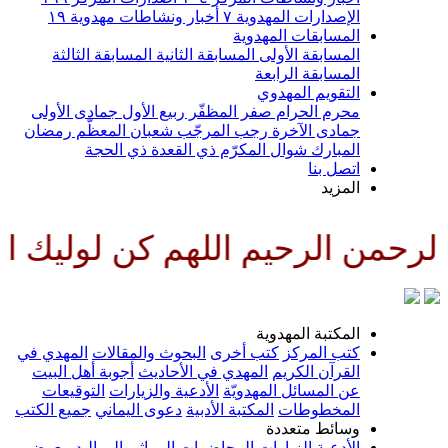
الإصدارات المهدوية
٧
أخبار ونشاطات مهدوية
١٩
المسابقات المهدوية
المسابقة الأولى
المسابقة الثانية
المسابقة الثالثة
المسابقة الرابعة
التقويم المهدوي
محرم الحرام
صفر المظفّر
ربيع الأول
جمادى الأولى
جمادى الآخرة
رجب المرجّب
شعبان المعظّم
رمضان
المبارك
شوال المكرّم
ذي القعدة
ذي الحجة
اتصل بنا
المزيد
رحمن الرحيم اللهم كن لوليك الح
المكتبة المهدوية
كتب المركز
كتب أخرى
البحوث والمقالات
المهدي في
القرآن الكريم
المهدي في الأحاديث
أجوبة أهل البيت
عن المسائل المهدويّة
الأدعية والزيارات
التوقيعات
المخطوطات
المكتبة الأدبية
دعوى اليماني
جميع الكتب
وسائط متعددة
الأدعية
الزيارات
المحاضرات
المراثي
المواليد
معرض