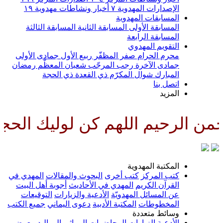
الإصدارات المهدوية
٧
أخبار ونشاطات مهدوية
١٩
المسابقات المهدوية
المسابقة الأولى
المسابقة الثانية
المسابقة الثالثة
المسابقة الرابعة
التقويم المهدوي
محرم الحرام
صفر المظفّر
ربيع الأول
جمادى الأولى
جمادى الآخرة
رجب المرجّب
شعبان المعظّم
رمضان
المبارك
شوال المكرّم
ذي القعدة
ذي الحجة
اتصل بنا
المزيد
يم اللهم كن لوليك الحجة بن الح
المكتبة المهدوية
كتب المركز
كتب أخرى
البحوث والمقالات
المهدي في
القرآن الكريم
المهدي في الأحاديث
أجوبة أهل البيت
عن المسائل المهدويّة
الأدعية والزيارات
التوقيعات
المخطوطات
المكتبة الأدبية
دعوى اليماني
جميع الكتب
وسائط متعددة
الأدعية
الزيارات
المحاضرات
المراثي
المواليد
معرض