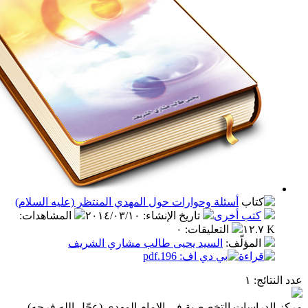
أسئلة وحوارات حول المهدي المنتظر (عليه السلام)
ب أخرى
تاريخ الإنشاء
:
٢٠١٤/٠٣/١٠
المشاهدات
:
التعليقات
:
٠
مؤلّف
:
السيد يحيى طالب مشاري الشريف
:
ات التخصصية في الإمام المهدي (عجّل الله فرجه)