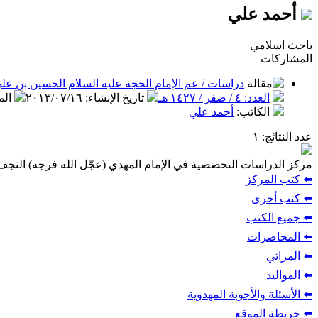
أحمد علي
باحث اسلامي
المشاركات
دراسات / عم الإمام الحجة عليه السلام الحسين بن علي
العدد: ٤ / صفر / ١٤٢٧ هـ
تاريخ الإنشاء
:
٢٠١٣/٠٧/١٦
ال
الكاتب
:
أحمد علي
عدد النتائج
: ١
مركز الدراسات التخصصية في الإمام المهدي (عجّل الله فرجه) النج
⬅️ كتب المركز
⬅️ كتب أخرى
⬅️ جميع الكتب
⬅️ المحاضرات
⬅️ المراثي
⬅️ المواليد
⬅️ الأسئلة والأجوبة المهدوية
⬅️ خريطة الموقع