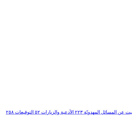
بيت عن المسائل المهدويّة
٢٢٣
الأدعية والزيارات
٥٢
التوقيعات
٢٥٨