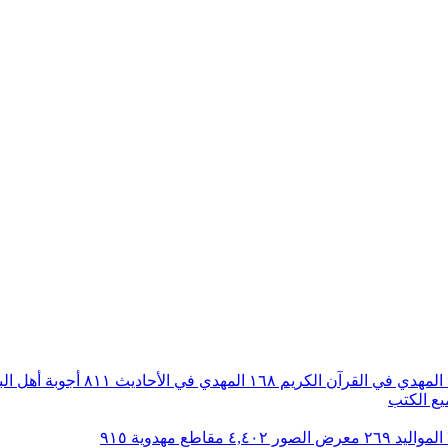
المهدي في القرآن الكريم
١٦٨
المهدي في الأحاديث
٨١١
أجوبة أهل ال
ع الكتب
المواليد
٢٦٩
معرض الصور
٤,٤٠٢
مقاطع مهدوية
٩١٥