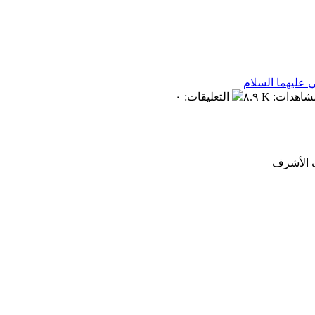
 عليهما السلام
مشاهدات
:
٨.٩ K
التعليقات
:
٠
ف الأشرف