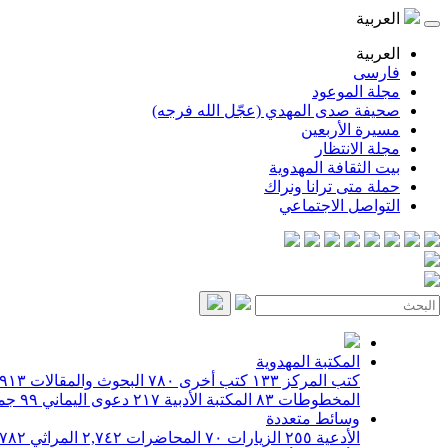
العربية
العربية
فارسی
مجلة الموعود
صحيفة صدى المهدي (عجّل الله فرجه)
مسيرة الأربعين
مجلة الانتظار
بيت الثقافة المهدوية
حملة متى ترانا ونراك
التواصل الاجتماعي
المكتبة المهدوية
كتب المركز
١٣٣
كتب أخرى
٧٨٠
البحوث والمقالات
٩١٣
المخطوطات
٨٣
المكتبة الأدبية
٢١٧
دعوى اليماني
٩٩
جمي
وسائط متعددة
الأدعية
٢٥٥
الزيارات
٧٠
المحاضرات
٢,٧٤٢
المراثي
٧٨٢