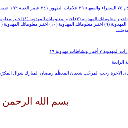
ام
٧٥
السفراء والفقهاء
٣٩
علامات الظهور
٢٤١
عصر الغيبة
١٩٢
عصر 
اختبر معلوماتك المهدوية (٣)
اختبر معلوماتك المهدوية (٤)
اختبر معلومات
لمهدوية (٩)
اختبر معلوماتك المهدوية (١٠)
اختبر معلوماتك المهدوية (١١)
مزيد…
رات المهدوية
٧
أخبار ونشاطات مهدوية
١٩
 الرابعة
ى الآخرة
رجب المرجّب
شعبان المعظّم
رمضان المبارك
شوال المكرّ
بسم الله الرحمن الرح