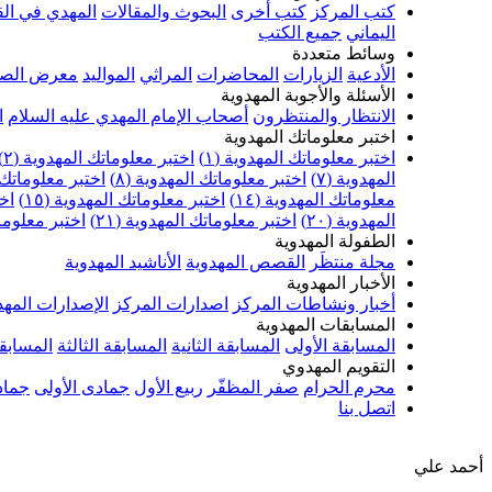
كتب المركز
كتب أخرى
البحوث والمقالات
المهدي في الق
اليماني
جميع الكتب
وسائط متعددة
الأدعية
الزيارات
المحاضرات
المراثي
المواليد
معرض الصو
الأسئلة والأجوبة المهدوية
الانتظار والمنتظرون
أصحاب الإمام المهدي عليه السلام
ا
اختبر معلوماتك المهدوية
اختبر معلوماتك المهدوية (١)
اختبر معلوماتك المهدوية (٢)
المهدوية (٧)
اختبر معلوماتك المهدوية (٨)
اختبر معلوماتك ا
معلوماتك المهدوية (١٤)
اختبر معلوماتك المهدوية (١٥)
اخت
المهدوية (٢٠)
اختبر معلوماتك المهدوية (٢١)
اختبر معلوماتك
الطفولة المهدوية
مجلة منتظَر
القصص المهدوية
الأناشيد المهدوية
الأخبار المهدوية
أخبار ونشاطات المركز
اصدارات المركز
الإصدارات المهد
المسابقات المهدوية
المسابقة الأولى
المسابقة الثانية
المسابقة الثالثة
المسابقة
التقويم المهدوي
محرم الحرام
صفر المظفّر
ربيع الأول
جمادى الأولى
جماد
اتصل بنا
أحمد علي