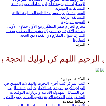
الإصدارات المهدوية
٧
أخبار ونشاطات مهدوية
١٩
المسابقات المهدوية
المسابقة الأولى
المسابقة الثانية
المسابقة الثالثة
المسابقة الرابعة
التقويم المهدوي
محرم الحرام
صفر المظفّر
ربيع الأول
جمادى الأولى
جمادى الآخرة
رجب المرجّب
شعبان المعظّم
رمضان
المبارك
شوال المكرّم
ذي القعدة
ذي الحجة
اتصل بنا
المزيد
للهم كن لوليك الحجة بن الحسن صل
المكتبة المهدوية
كتب المركز
كتب أخرى
البحوث والمقالات
المهدي في
القرآن الكريم
المهدي في الأحاديث
أجوبة أهل البيت
عن المسائل المهدويّة
الأدعية والزيارات
التوقيعات
المخطوطات
المكتبة الأدبية
دعوى اليماني
جميع الكتب
وسائط متعددة
الأدعية
الزيارات
المحاضرات
المراثي
المواليد
معرض