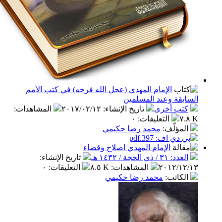
الإمام المهدي (عجل الله فرجه) في كتب الأمم
قة وعند المسلمين
ب أخرى
تاريخ الإنشاء
:
٢٠١٧/٠٢/١٢
المشاهدات
:
التعليقات
:
٠
مؤلّف
:
محمد رضا حكيمي
الإمام المهدي اصلاح وقضاء
 / ذي الحجة / ١٤٣٢ هـ
تاريخ الإنشاء
:
٢٠١٢/١
المشاهدات
:
٨.٥ K
التعليقات
:
٠
كاتب
:
محمد رضا حكيمي