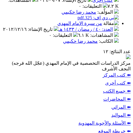
ب أخرى
تاريخ الإنشاء
:
٢٠١٦/٠٩/٠٧
المشاهدات
:
التعليقات
:
٠
مؤلّف
:
محمد رضا حكيمي
من سيرة الإمام المهدي
 / رمضان / ١٤٣٣ هـ
تاريخ الإنشاء
:
٢٠١٢/١٢/١٦
مشاهدات
:
٦.١ K
التعليقات
:
٠
كاتب
:
محمد رضا حكيمي
:
ات التخصصية في الإمام المهدي (عجّل الله فرجه)
شرف
ركز
ى
تب
ات
الأجوبة المهدوية
لموقع