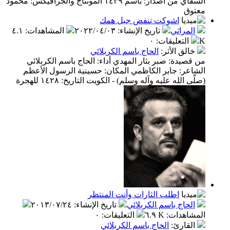
السقاي من اصدار: باسم ١٤٣٩ المونتاج والجرافيكس: محمود
معتوق
اشوكت تنفض جبل همك
المراثي
تاريخ الإنشاء
:
٢٠٢٢/٠٤/٠٣
المشاهدات
:
٤.١
K
التعليقات
:
٠
خالق الأثر
:
الحاج باسم الكربلائي
من قصيدة: صبر بثار المهدي أداء: الحاج باسم الكربلائي
الشاعر: جابر الكاظمي المكان: حسينية الرسول الأعظم
(صلّى الله عليه وآله وسلم) - الكويت التاريخ: ١٤٢٨ للهجرة
اطلب الثارات وأنت المنتظر
الحاج باسم الكربلائي
تاريخ الإنشاء
:
٢٠١٣/٠٧/٢٤
المشاهدات
:
٦.٩ K
التعليقات
:
٠
القارئ
:
الحاج باسم الكربلائي