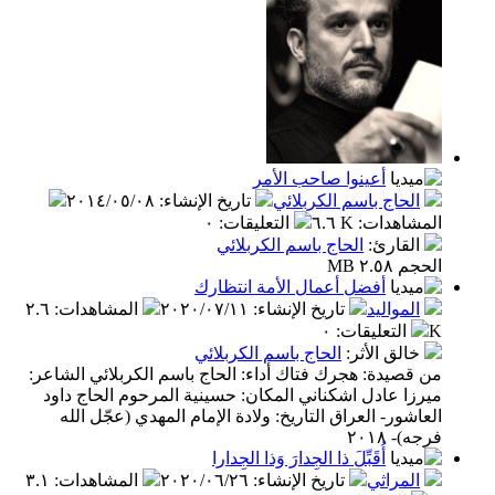
أعينوا صاحب الأمر
الحاج باسم الكربلائي
تاريخ الإنشاء
:
٢٠١٤/٠٥/٠٨
المشاهدات
:
٦.٦ K
التعليقات
:
٠
القارئ
:
الحاج باسم الكربلائي
الحجم ٢.٥٨ MB
أفضل أعمال الأمة انتظارك
المواليد
تاريخ الإنشاء
:
٢٠٢٠/٠٧/١١
المشاهدات
:
٢.٦
K
التعليقات
:
٠
خالق الأثر
:
الحاج باسم الكربلائي
من قصيدة: هجرك فتاك أداء: الحاج باسم الكربلائي الشاعر:
ميرزا عادل اشكناني المكان: حسينية المرحوم الحاج داود
العاشور- العراق التاريخ: ولادة الإمام المهدي (عجّل الله
فرجه)- ٢٠١٨
أُقَبِّلَ ذا الجِدارَ وَذا الجِدارا
المراثي
تاريخ الإنشاء
:
٢٠٢٠/٠٦/٢٦
المشاهدات
:
٣.١