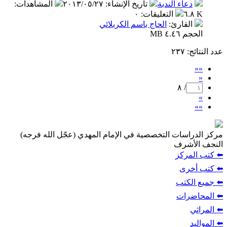
دعاء الندبة
تاريخ الإنشاء
:
٢٠١٣/٠٥/٢٧
المشاهدات
:
٦.٨ K
التعليقات
:
٠
القارئ
:
الحاج باسم الكربلائي
الحجم ٤.٤٦ MB
عدد النتائج
: ٢٣٧
««
«
/ ٨
»
»»
مركز الدراسات التخصصية في الإمام المهدي (عجّل الله فرجه)
النجف الأشرف
⬅️ كتب المركز
⬅️ كتب أخرى
⬅️ جميع الكتب
⬅️ المحاضرات
⬅️ المراثي
⬅️ المواليد