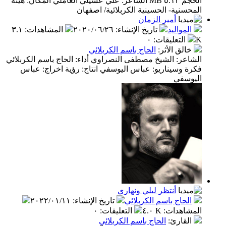
الحجم ٥.١٣ MB الشاعر: علي عسيلي العاملي المكان: هيئة
المحسنية- الحسينية الكربلائية/ اصفهان
أمير الزمان
المواليد
تاريخ الإنشاء
:
٢٠٢٠/٠٦/٢٦
المشاهدات
:
٣.١
K
التعليقات
:
٠
خالق الأثر
:
الحاج باسم الكربلائي
الشاعر: الشيخ مصطفى النصراوي أداء: الحاج باسم الكربلائي
فكرة وسيناريو: عباس اليوسفي انتاج: رؤية اخراج: عباس
اليوسفي
أنتظر ليلي ونهاري
الحاج باسم الكربلائي
تاريخ الإنشاء
:
٢٠٢٢/٠١/١١
المشاهدات
:
٤.٠ K
التعليقات
:
٠
القارئ
:
الحاج باسم الكربلائي