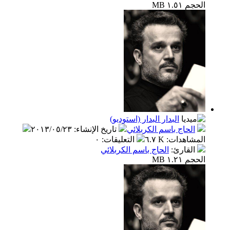
الحجم ١.٥١ MB
البدار البدار (استوديو)
الحاج باسم الكربلائي
تاريخ الإنشاء
:
٢٠١٣/٠٥/٢٣
المشاهدات
:
٦.٧ K
التعليقات
:
٠
القارئ
:
الحاج باسم الكربلائي
الحجم ١.٢١ MB