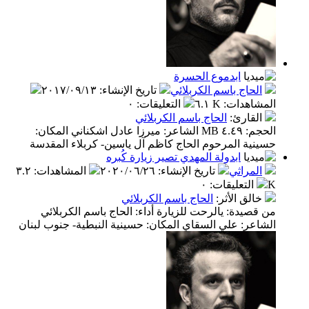
ابدموع الحسرة
الحاج باسم الكربلائي
تاريخ الإنشاء
:
٢٠١٧/٠٩/١٣
المشاهدات
:
٦.١ K
التعليقات
:
٠
القارئ
:
الحاج باسم الكربلائي
الحجم: ٤.٤٩ MB الشاعر: ميرزا عادل اشكناني المكان:
حسينية المرحوم الحاج كاظم آل ياسين- كربلاء المقدسة
ابدولة المهدي تصير زيارة كُبره
المراثي
تاريخ الإنشاء
:
٢٠٢٠/٠٦/٢٦
المشاهدات
:
٣.٢
K
التعليقات
:
٠
خالق الأثر
:
الحاج باسم الكربلائي
من قصيدة: يالرحت للزيارة أداء: الحاج باسم الكربلائي
الشاعر: علي السقاي المكان: حسينية النبطية- جنوب لبنان