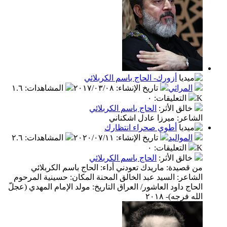
أزورك- الحاج باسم الكربلائي
المراثي
تاريخ الإنشاء
:
٢٠١٧/٠٣/٠٨
المشاهدات
:
١.٦
K
التعليقات
:
٠
خالق الأثر
:
الحاج باسم الكربلائي
الشاعر: ميرزا عادل اشكناني
أطوي صحراء انتظارك
المواليد
تاريخ الإنشاء
:
٢٠٢٠/٠٧/١١
المشاهدات
:
٢.٦
K
التعليقات
:
٠
خالق الأثر
:
الحاج باسم الكربلائي
من قصيدة: ماريدك تعودني أداء: الحاج باسم الكربلائي
الشاعر: السيد عبد الخالق المحنة المكان: حسينية المرحوم
الحاج داود العاشور/ العراق التاريخ: مولد الإمام المهدي (عجلّ
الله فرجه)- ٢٠١٨