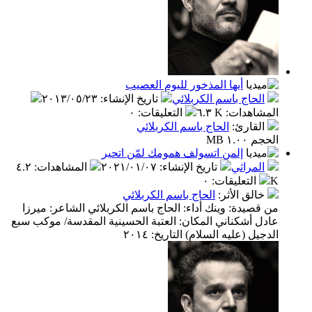
أيها المذخور لليوم العصيب
الحاج باسم الكربلائي
تاريخ الإنشاء
:
٢٠١٣/٠٥/٢٣
المشاهدات
:
٦.٣ K
التعليقات
:
٠
القارئ
:
الحاج باسم الكربلائي
الحجم ١.٠٠ MB
إلمن اتسولف همومك لمّن اتحير
المراثي
تاريخ الإنشاء
:
٢٠٢١/٠١/٠٧
المشاهدات
:
٤.٢
K
التعليقات
:
٠
خالق الأثر
:
الحاج باسم الكربلائي
من قصيدة: وينك أداء: الحاج باسم الكربلائي الشاعر: ميرزا
عادل أشكناني المكان: العتبة الحسينية المقدسة/ موكب سبع
الدجيل (عليه السلام) التاريخ: ٢٠١٤