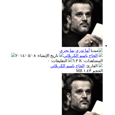
أما تدري بما يجري
الحاج باسم الكربلائي
تاريخ الإنشاء
:
٢٠١٤/٠٥/٠٨
المشاهدات
:
٦.٣ K
التعليقات
:
٠
القارئ
:
الحاج باسم الكربلائي
الحجم ١.٤٣ MB