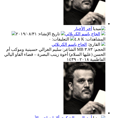
آخر الأخبار
الحاج باسم الكربلائي
تاريخ الإنشاء
:
٢٠١٩/٠٨/٣١
المشاهدات
:
٤.٨ K
التعليقات
:
٠
القارئ
:
الحاج باسم الكربلائي
الحجم: ٣.٧٣ MB الشاعر: سليم الغزالي حسينية وموكب أم
الحسن (عليها السلام) أخوة زينب البصرة – قضاء الفاو اليالي
الفاطمية ٢٠١٨ - ١٤٣٩
أبث الهم والشكوى ألا يا صاحب الأمر