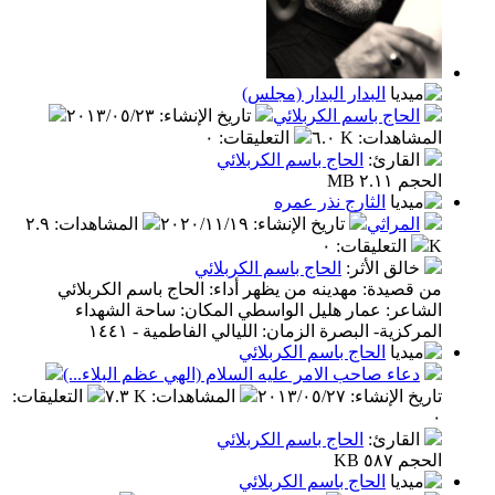
البدار البدار (مجلس)
الحاج باسم الكربلائي
تاريخ الإنشاء
:
٢٠١٣/٠٥/٢٣
المشاهدات
:
٦.٠ K
التعليقات
:
٠
القارئ
:
الحاج باسم الكربلائي
الحجم ٢.١١ MB
الثارج نذر عمره
المراثي
تاريخ الإنشاء
:
٢٠٢٠/١١/١٩
المشاهدات
:
٢.٩
K
التعليقات
:
٠
خالق الأثر
:
الحاج باسم الكربلائي
من قصيدة: مهدينه من يظهر أداء: الحاج باسم الكربلائي
الشاعر: عمار هليل الواسطي المكان: ساحة الشهداء
المركزية- البصرة الزمان: الليالي الفاطمية - ١٤٤١
الحاج باسم الكربلائي
دعاء صاحب الامر عليه السلام (الهي عظم البلاء...)
تاريخ الإنشاء
:
٢٠١٣/٠٥/٢٧
المشاهدات
:
٧.٣ K
التعليقات
:
٠
القارئ
:
الحاج باسم الكربلائي
الحجم ٥٨٧ KB
الحاج باسم الكربلائي