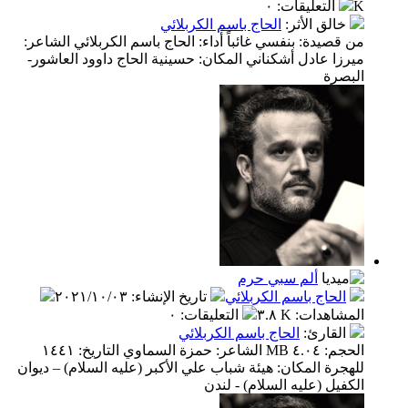
K
التعليقات
:
٠
خالق الأثر
:
الحاج باسم الكربلائي
من قصيدة: بنفسي غائباً أداء: الحاج باسم الكربلائي الشاعر:
ميرزا عادل أشكناني المكان: حسينية الحاج داوود العاشور-
البصرة
ألم سبي حرم
الحاج باسم الكربلائي
تاريخ الإنشاء
:
٢٠٢١/١٠/٠٣
المشاهدات
:
٣.٨ K
التعليقات
:
٠
القارئ
:
الحاج باسم الكربلائي
الحجم: ٤.٠٤ MB الشاعر: حمزة السماوي التاريخ: ١٤٤١
للهجرة المكان: هيئة شباب علي الأكبر (عليه السلام) – ديوان
الكفيل (عليه السلام) - لندن