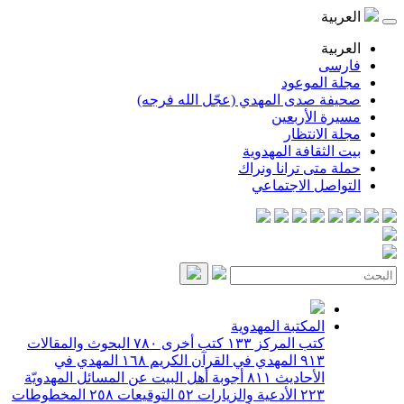
العربية
العربية
فارسی
مجلة الموعود
صحيفة صدى المهدي (عجّل الله فرجه)
مسيرة الأربعين
مجلة الانتظار
بيت الثقافة المهدوية
حملة متى ترانا ونراك
التواصل الاجتماعي
المكتبة المهدوية
كتب المركز
١٣٣
كتب أخرى
٧٨٠
البحوث والمقالات
٩١٣
المهدي في القرآن الكريم
١٦٨
المهدي في
الأحاديث
٨١١
أجوبة أهل البيت عن المسائل المهدويّة
٢٢٣
الأدعية والزيارات
٥٢
التوقيعات
٢٥٨
المخطوطات