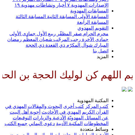
الإصدارات المهدوية
٧
أخبار ونشاطات مهدوية
١٩
المسابقات المهدوية
المسابقة الأولى
المسابقة الثانية
المسابقة الثالثة
المسابقة الرابعة
التقويم المهدوي
محرم الحرام
صفر المظفّر
ربيع الأول
جمادى الأولى
جمادى الآخرة
رجب المرجّب
شعبان المعظّم
رمضان
المبارك
شوال المكرّم
ذي القعدة
ذي الحجة
اتصل بنا
المزيد
م كن لوليك الحجة بن الحسن صلوا
المكتبة المهدوية
كتب المركز
كتب أخرى
البحوث والمقالات
المهدي في
القرآن الكريم
المهدي في الأحاديث
أجوبة أهل البيت
عن المسائل المهدويّة
الأدعية والزيارات
التوقيعات
المخطوطات
المكتبة الأدبية
دعوى اليماني
جميع الكتب
وسائط متعددة
الأدعية
الزيارات
المحاضرات
المراثي
المواليد
معرض