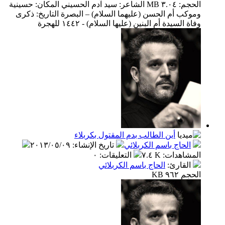
الحجم: ٣.٠٤ MB الشاعر: سيد آدم الحسيني المكان: حسينية
وموكب أم الحسن (عليهما السلام) – البصرة التاريخ: ذكرى
وفاة السيدة أم البنين (عليها السلام) - ١٤٤٢ للهجرة
أين الطالب بدم المقتول بكربلاء
الحاج باسم الكربلائي
تاريخ الإنشاء
:
٢٠١٣/٠٥/٠٩
المشاهدات
:
٧.٤ K
التعليقات
:
٠
القارئ
:
الحاج باسم الكربلائي
الحجم ٩٦٢ KB