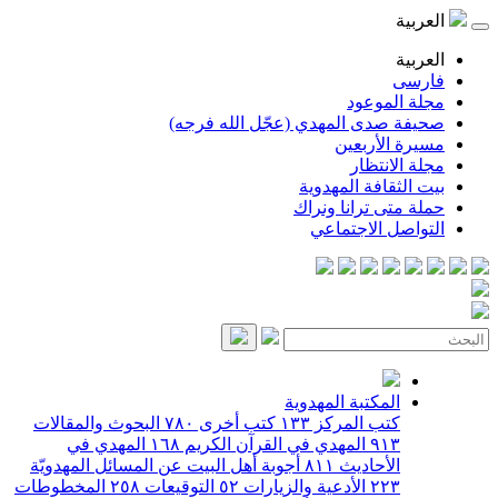
العربية
العربية
فارسی
مجلة الموعود
صحيفة صدى المهدي (عجّل الله فرجه)
مسيرة الأربعين
مجلة الانتظار
بيت الثقافة المهدوية
حملة متى ترانا ونراك
التواصل الاجتماعي
المكتبة المهدوية
كتب المركز
١٣٣
كتب أخرى
٧٨٠
البحوث والمقالات
٩١٣
المهدي في القرآن الكريم
١٦٨
المهدي في
الأحاديث
٨١١
أجوبة أهل البيت عن المسائل المهدويّة
٢٢٣
الأدعية والزيارات
٥٢
التوقيعات
٢٥٨
المخطوطات