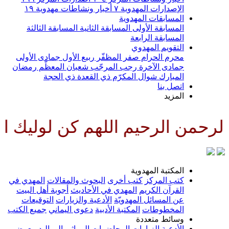
الإصدارات المهدوية
٧
أخبار ونشاطات مهدوية
١٩
المسابقات المهدوية
المسابقة الأولى
المسابقة الثانية
المسابقة الثالثة
المسابقة الرابعة
التقويم المهدوي
محرم الحرام
صفر المظفّر
ربيع الأول
جمادى الأولى
جمادى الآخرة
رجب المرجّب
شعبان المعظّم
رمضان
المبارك
شوال المكرّم
ذي القعدة
ذي الحجة
اتصل بنا
المزيد
رحمن الرحيم اللهم كن لوليك الح
المكتبة المهدوية
كتب المركز
كتب أخرى
البحوث والمقالات
المهدي في
القرآن الكريم
المهدي في الأحاديث
أجوبة أهل البيت
عن المسائل المهدويّة
الأدعية والزيارات
التوقيعات
المخطوطات
المكتبة الأدبية
دعوى اليماني
جميع الكتب
وسائط متعددة
الأدعية
الزيارات
المحاضرات
المراثي
المواليد
معرض