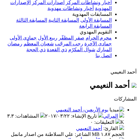
أخبار ونشاطات المركز
اصدارات المركز
الإصدارات
المهدوية
أخبار ونشاطات مهدوية
المسابقات المهدوية
المسابقة الأولى
المسابقة الثانية
المسابقة الثالثة
المسابقة الرابعة
التقويم المهدوي
محرم الحرام
صفر المظفّر
ربيع الأول
جمادى الأولى
جمادى الآخرة
رجب المرجّب
شعبان المعظّم
رمضان
المبارك
شوال المكرّم
ذي القعدة
ذي الحجة
اتصل بنا
أحمد النعيمي
أحمد النعيمي
المشاركات
يوم الأربعين- أحمد النعيمي
المراثي
تاريخ الإنشاء
:
٢٠١٧/٠٣/٢٢
المشاهدات
:
٣.٣
K
التعليقات
:
٠
القارئ
:
أحمد النعيمي
الحجم ١.٨٧ MB الشاعر: علي السلاطنة من اصدار مانمل