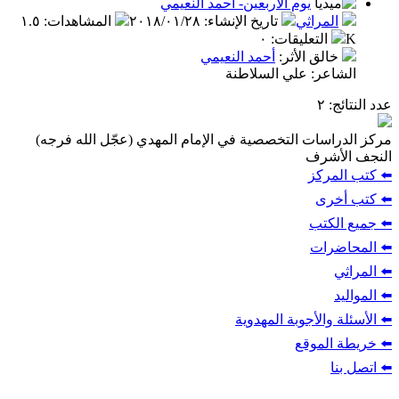
يوم الأربعين- أحمد النعيمي
المراثي
تاريخ الإنشاء
:
٢٠١٨/٠١/٢٨
المشاهدات
:
١.٥
K
التعليقات
:
٠
خالق الأثر
:
أحمد النعيمي
الشاعر: علي السلاطنة
عدد النتائج
: ٢
مركز الدراسات التخصصية في الإمام المهدي (عجّل الله فرجه)
النجف الأشرف
⬅️ كتب المركز
⬅️ كتب أخرى
⬅️ جميع الكتب
⬅️ المحاضرات
⬅️ المراثي
⬅️ المواليد
⬅️ الأسئلة والأجوبة المهدوية
⬅️ خريطة الموقع
⬅️ اتصل بنا