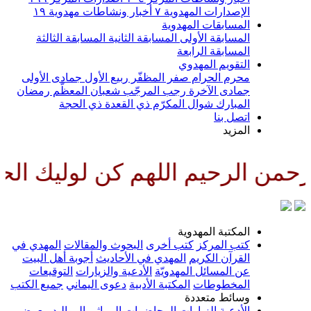
الإصدارات المهدوية
٧
أخبار ونشاطات مهدوية
١٩
المسابقات المهدوية
المسابقة الأولى
المسابقة الثانية
المسابقة الثالثة
المسابقة الرابعة
التقويم المهدوي
محرم الحرام
صفر المظفّر
ربيع الأول
جمادى الأولى
جمادى الآخرة
رجب المرجّب
شعبان المعظّم
رمضان
المبارك
شوال المكرّم
ذي القعدة
ذي الحجة
اتصل بنا
المزيد
من الرحيم اللهم كن لوليك الحجة 
المكتبة المهدوية
كتب المركز
كتب أخرى
البحوث والمقالات
المهدي في
القرآن الكريم
المهدي في الأحاديث
أجوبة أهل البيت
عن المسائل المهدويّة
الأدعية والزيارات
التوقيعات
المخطوطات
المكتبة الأدبية
دعوى اليماني
جميع الكتب
وسائط متعددة
الأدعية
الزيارات
المحاضرات
المراثي
المواليد
معرض