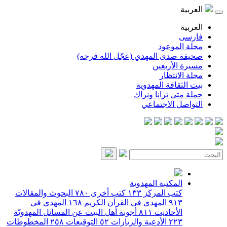
العربية
العربية
فارسی
مجلة الموعود
صحيفة صدى المهدي (عجّل الله فرجه)
مسيرة الأربعين
مجلة الانتظار
بيت الثقافة المهدوية
حملة متى ترانا ونراك
التواصل الاجتماعي
المكتبة المهدوية
كتب المركز
١٣٣
كتب أخرى
٧٨٠
البحوث والمقالات
٩١٣
المهدي في القرآن الكريم
١٦٨
المهدي في
الأحاديث
٨١١
أجوبة أهل البيت عن المسائل المهدويّة
٢٢٣
الأدعية والزيارات
٥٢
التوقيعات
٢٥٨
المخطوطات