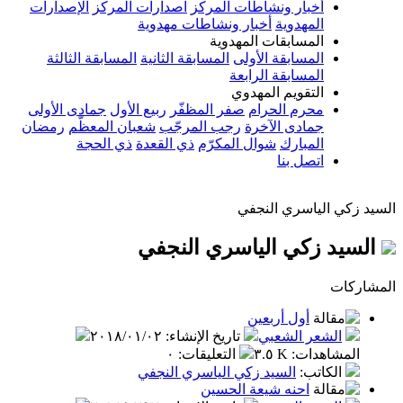
أخبار ونشاطات المركز
اصدارات المركز
الإصدارات
المهدوية
أخبار ونشاطات مهدوية
المسابقات المهدوية
المسابقة الأولى
المسابقة الثانية
المسابقة الثالثة
المسابقة الرابعة
التقويم المهدوي
محرم الحرام
صفر المظفّر
ربيع الأول
جمادى الأولى
جمادى الآخرة
رجب المرجّب
شعبان المعظّم
رمضان
المبارك
شوال المكرّم
ذي القعدة
ذي الحجة
اتصل بنا
السيد زكي الياسري النجفي
السيد زكي الياسري النجفي
المشاركات
أول أربعين
الشعر الشعبي
تاريخ الإنشاء
:
٢٠١٨/٠١/٠٢
المشاهدات
:
٣.٥ K
التعليقات
:
٠
الكاتب
:
السيد زكي الياسري النجفي
احنه شيعة الحسين