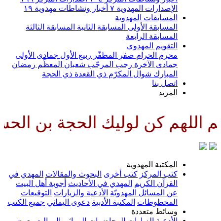
الإصدارات المهدوية
٧
أخبار ونشاطات مهدوية
١٩
المسابقات المهدوية
المسابقة الأولى
المسابقة الثانية
المسابقة الثالثة
المسابقة الرابعة
التقويم المهدوي
محرم الحرام
صفر المظفّر
ربيع الأول
جمادى الأولى
جمادى الآخرة
رجب المرجّب
شعبان المعظّم
رمضان
المبارك
شوال المكرّم
ذي القعدة
ذي الحجة
اتصل بنا
المزيد
يك الحجة بن الحسن صلواتك عليه 
المكتبة المهدوية
كتب المركز
كتب أخرى
البحوث والمقالات
المهدي في
القرآن الكريم
المهدي في الأحاديث
أجوبة أهل البيت
عن المسائل المهدويّة
الأدعية والزيارات
التوقيعات
المخطوطات
المكتبة الأدبية
دعوى اليماني
جميع الكتب
وسائط متعددة
الأدعية
الزيارات
المحاضرات
المراثي
المواليد
معرض