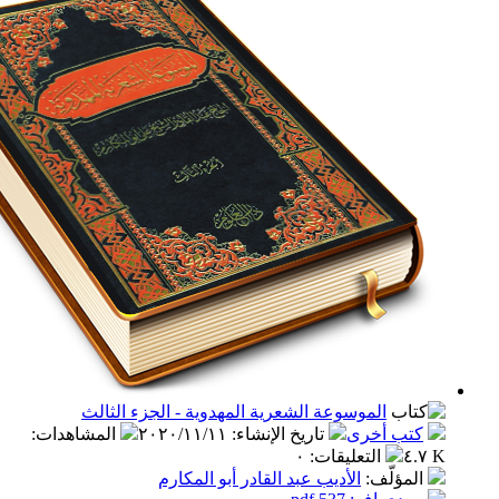
الموسوعة الشعرية المهدوية - الجزء الثالث
ب أخرى
تاريخ الإنشاء
:
٢٠٢٠/١١/١١
المشاهدات
:
التعليقات
:
٠
مؤلّف
:
الأديب عبد القادر أبو المكارم