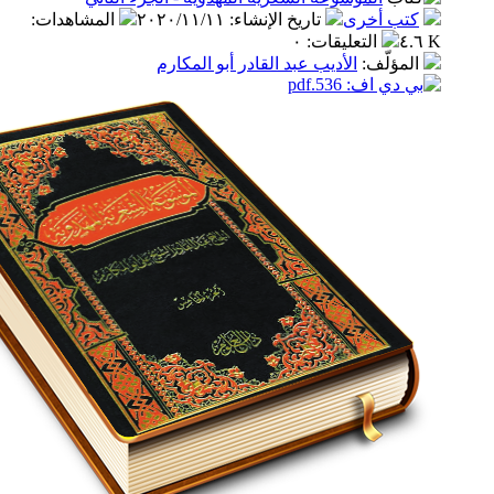
ب أخرى
تاريخ الإنشاء
:
٢٠٢٠/١١/١١
المشاهدات
:
التعليقات
:
٠
مؤلّف
:
الأديب عبد القادر أبو المكارم