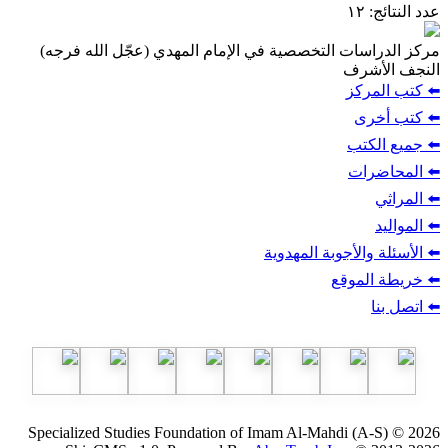
:
ات التخصصية في الإمام المهدي (عجّل الله فرجه)
شرف
ركز
ى
تب
ات
الأجوبة المهدوية
لموقع
Specialized Studies Foundation of Imam Al-Mahdi (