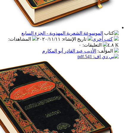
الموسوعة الشعرية المهدوية - الجزء السابع
ب أخرى
تاريخ الإنشاء
:
٢٠٢٠/١١/١١
المشاهدات
:
التعليقات
:
٠
مؤلّف
:
الأديب عبد القادر أبو المكارم