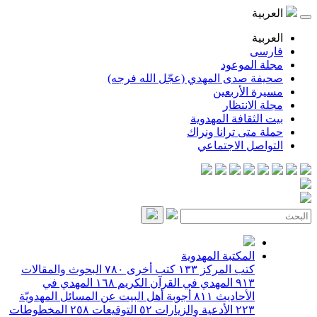
العربية
العربية
فارسی
مجلة الموعود
صحيفة صدى المهدي (عجّل الله فرجه)
مسيرة الأربعين
مجلة الانتظار
بيت الثقافة المهدوية
حملة متى ترانا ونراك
التواصل الاجتماعي
المكتبة المهدوية
كتب المركز
١٣٣
كتب أخرى
٧٨٠
البحوث والمقالات
٩١٣
المهدي في القرآن الكريم
١٦٨
المهدي في
الأحاديث
٨١١
أجوبة أهل البيت عن المسائل المهدويّة
٢٢٣
الأدعية والزيارات
٥٢
التوقيعات
٢٥٨
المخطوطات