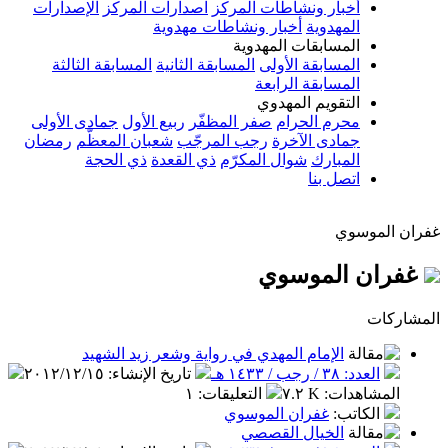
أخبار ونشاطات المركز
اصدارات المركز
الإصدارات
المهدوية
أخبار ونشاطات مهدوية
المسابقات المهدوية
المسابقة الأولى
المسابقة الثانية
المسابقة الثالثة
المسابقة الرابعة
التقويم المهدوي
محرم الحرام
صفر المظفّر
ربيع الأول
جمادى الأولى
جمادى الآخرة
رجب المرجّب
شعبان المعظّم
رمضان
المبارك
شوال المكرّم
ذي القعدة
ذي الحجة
اتصل بنا
غفران الموسوي
غفران الموسوي
المشاركات
الإمام المهدي في رواية وشعر زيد الشهيد
العدد: ٣٨ / رجب / ١٤٣٣ هـ
تاريخ الإنشاء
:
٢٠١٢/١٢/١٥
المشاهدات
:
٧.٢ K
التعليقات
:
١
الكاتب
:
غفران الموسوي
الخيال القصصي