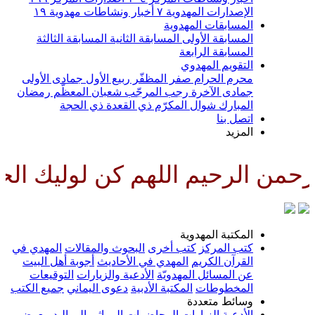
الإصدارات المهدوية
٧
أخبار ونشاطات مهدوية
١٩
المسابقات المهدوية
المسابقة الأولى
المسابقة الثانية
المسابقة الثالثة
المسابقة الرابعة
التقويم المهدوي
محرم الحرام
صفر المظفّر
ربيع الأول
جمادى الأولى
جمادى الآخرة
رجب المرجّب
شعبان المعظّم
رمضان
المبارك
شوال المكرّم
ذي القعدة
ذي الحجة
اتصل بنا
المزيد
من الرحيم اللهم كن لوليك الحجة
المكتبة المهدوية
كتب المركز
كتب أخرى
البحوث والمقالات
المهدي في
القرآن الكريم
المهدي في الأحاديث
أجوبة أهل البيت
عن المسائل المهدويّة
الأدعية والزيارات
التوقيعات
المخطوطات
المكتبة الأدبية
دعوى اليماني
جميع الكتب
وسائط متعددة
الأدعية
الزيارات
المحاضرات
المراثي
المواليد
معرض