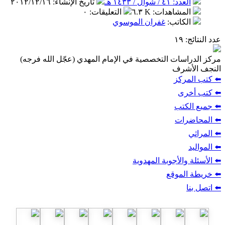
العدد: ٤١ / شوال / ١٤٣٣ هـ
تاريخ الإنشاء
:
٢٠١٢/١٢/١٦
المشاهدات
:
٦.٣ K
التعليقات
:
٠
الكاتب
:
غفران الموسوي
عدد النتائج
: ١٩
مركز الدراسات التخصصية في الإمام المهدي (عجّل الله فرجه)
النجف الأشرف
⬅️ كتب المركز
⬅️ كتب أخرى
⬅️ جميع الكتب
⬅️ المحاضرات
⬅️ المراثي
⬅️ المواليد
⬅️ الأسئلة والأجوبة المهدوية
⬅️ خريطة الموقع
⬅️ اتصل بنا