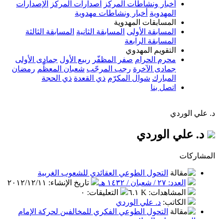
أخبار ونشاطات المركز
اصدارات المركز
الإصدارات
المهدوية
أخبار ونشاطات مهدوية
المسابقات المهدوية
المسابقة الأولى
المسابقة الثانية
المسابقة الثالثة
المسابقة الرابعة
التقويم المهدوي
محرم الحرام
صفر المظفّر
ربيع الأول
جمادى الأولى
جمادى الآخرة
رجب المرجّب
شعبان المعظّم
رمضان
المبارك
شوال المكرّم
ذي القعدة
ذي الحجة
اتصل بنا
د. علي الوردي
د. علي الوردي
المشاركات
التحول الطوعي العقائدي للشعوب الغربية
العدد: ٢٧ / شعبان / ١٤٣٢ هـ
تاريخ الإنشاء
:
٢٠١٢/١٢/١١
المشاهدات
:
٦.١ K
التعليقات
:
٠
الكاتب
:
د. علي الوردي
التحول الطوعي الفكري للمخالفين لحركة الإمام