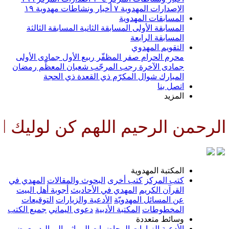
الإصدارات المهدوية
٧
أخبار ونشاطات مهدوية
١٩
المسابقات المهدوية
المسابقة الأولى
المسابقة الثانية
المسابقة الثالثة
المسابقة الرابعة
التقويم المهدوي
محرم الحرام
صفر المظفّر
ربيع الأول
جمادى الأولى
جمادى الآخرة
رجب المرجّب
شعبان المعظّم
رمضان
المبارك
شوال المكرّم
ذي القعدة
ذي الحجة
اتصل بنا
المزيد
رحمن الرحيم اللهم كن لوليك الح
المكتبة المهدوية
كتب المركز
كتب أخرى
البحوث والمقالات
المهدي في
القرآن الكريم
المهدي في الأحاديث
أجوبة أهل البيت
عن المسائل المهدويّة
الأدعية والزيارات
التوقيعات
المخطوطات
المكتبة الأدبية
دعوى اليماني
جميع الكتب
وسائط متعددة
الأدعية
الزيارات
المحاضرات
المراثي
المواليد
معرض