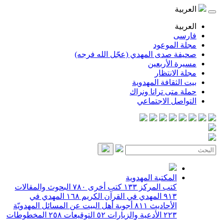
العربية
العربية
فارسی
مجلة الموعود
صحيفة صدى المهدي (عجّل الله فرجه)
مسيرة الأربعين
مجلة الانتظار
بيت الثقافة المهدوية
حملة متى ترانا ونراك
التواصل الاجتماعي
المكتبة المهدوية
كتب المركز
١٣٣
كتب أخرى
٧٨٠
البحوث والمقالات
٩١٣
المهدي في القرآن الكريم
١٦٨
المهدي في
الأحاديث
٨١١
أجوبة أهل البيت عن المسائل المهدويّة
٢٢٣
الأدعية والزيارات
٥٢
التوقيعات
٢٥٨
المخطوطات