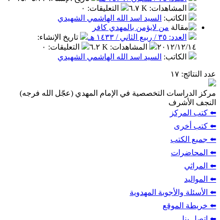
المشاهدات
:
٦.٧ K
التعليقات
:
٠
الكاتب
:
السيد اسد الله الهاشمي الشهيدي
من لايؤمن بالمهدي كافر
العدد: ٣٥ / ربيع الثاني / ١٤٣٣ هـ
تاريخ الإنشاء
:
٢٠١٢/١٢/١٤
المشاهدات
:
٦.٢ K
التعليقات
:
٠
الكاتب
:
السيد اسد الله الهاشمي الشهيدي
عدد النتائج
: ١٧
مركز الدراسات التخصصية في الإمام المهدي (عجّل الله فرجه)
النجف الأشرف
⬅️ كتب المركز
⬅️ كتب أخرى
⬅️ جميع الكتب
⬅️ المحاضرات
⬅️ المراثي
⬅️ المواليد
⬅️ الأسئلة والأجوبة المهدوية
⬅️ خريطة الموقع
⬅️ اتصل بنا