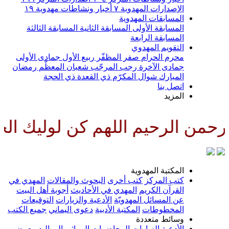
الإصدارات المهدوية
٧
أخبار ونشاطات مهدوية
١٩
المسابقات المهدوية
المسابقة الأولى
المسابقة الثانية
المسابقة الثالثة
المسابقة الرابعة
التقويم المهدوي
محرم الحرام
صفر المظفّر
ربيع الأول
جمادى الأولى
جمادى الآخرة
رجب المرجّب
شعبان المعظّم
رمضان
المبارك
شوال المكرّم
ذي القعدة
ذي الحجة
اتصل بنا
المزيد
من الرحيم اللهم كن لوليك الحجة
المكتبة المهدوية
كتب المركز
كتب أخرى
البحوث والمقالات
المهدي في
القرآن الكريم
المهدي في الأحاديث
أجوبة أهل البيت
عن المسائل المهدويّة
الأدعية والزيارات
التوقيعات
المخطوطات
المكتبة الأدبية
دعوى اليماني
جميع الكتب
وسائط متعددة
الأدعية
الزيارات
المحاضرات
المراثي
المواليد
معرض