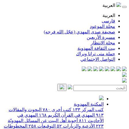
العربية
العربية
فارسی
مجلة الموعود
صحيفة صدى المهدي (عجّل الله فرجه)
مسيرة الأربعين
مجلة الانتظار
بيت الثقافة المهدوية
حملة متى ترانا ونراك
التواصل الاجتماعي
المكتبة المهدوية
كتب المركز
١٣٣
كتب أخرى
٧٨٠
البحوث والمقالات
٩١٣
المهدي في القرآن الكريم
١٦٨
المهدي في
الأحاديث
٨١١
أجوبة أهل البيت عن المسائل المهدويّة
٢٢٣
الأدعية والزيارات
٥٢
التوقيعات
٢٥٨
المخطوطات