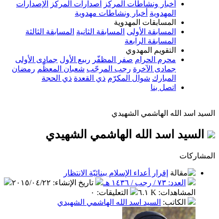
أخبار ونشاطات المركز
اصدارات المركز
الإصدارات
المهدوية
أخبار ونشاطات مهدوية
المسابقات المهدوية
المسابقة الأولى
المسابقة الثانية
المسابقة الثالثة
المسابقة الرابعة
التقويم المهدوي
محرم الحرام
صفر المظفّر
ربيع الأول
جمادى الأولى
جمادى الآخرة
رجب المرجّب
شعبان المعظّم
رمضان
المبارك
شوال المكرّم
ذي القعدة
ذي الحجة
اتصل بنا
السيد اسد الله الهاشمي الشهيدي
السيد اسد الله الهاشمي الشهيدي
المشاركات
إقرار أعداء الإسلام ببنائيّة الانتظار
العدد: ٧٣ / رجب / ١٤٣٦ هـ
تاريخ الإنشاء
:
٢٠١٥/٠٤/٢٢
المشاهدات
:
٦.١ K
التعليقات
:
٠
الكاتب
:
السيد اسد الله الهاشمي الشهيدي