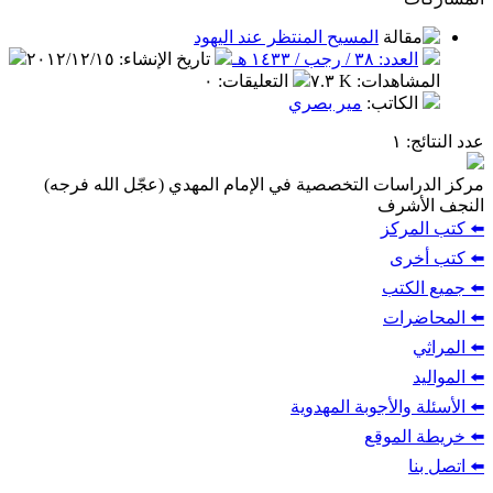
المسيح المنتظر عند اليهود
العدد: ٣٨ / رجب / ١٤٣٣ هـ
تاريخ الإنشاء
:
٢٠١٢/١٢/١٥
المشاهدات
:
٧.٣ K
التعليقات
:
٠
الكاتب
:
مير بصري
عدد النتائج
: ١
مركز الدراسات التخصصية في الإمام المهدي (عجّل الله فرجه)
النجف الأشرف
⬅️ كتب المركز
⬅️ كتب أخرى
⬅️ جميع الكتب
⬅️ المحاضرات
⬅️ المراثي
⬅️ المواليد
⬅️ الأسئلة والأجوبة المهدوية
⬅️ خريطة الموقع
⬅️ اتصل بنا