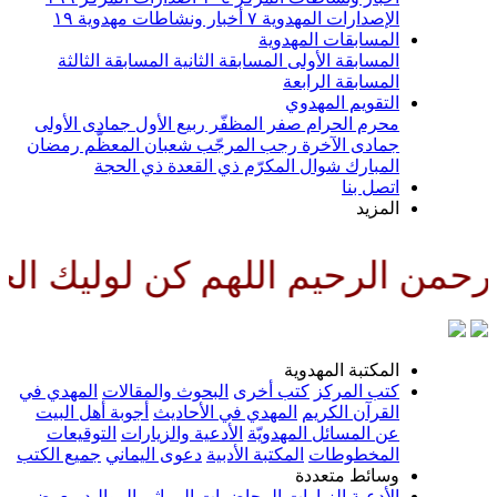
الإصدارات المهدوية
٧
أخبار ونشاطات مهدوية
١٩
المسابقات المهدوية
المسابقة الأولى
المسابقة الثانية
المسابقة الثالثة
المسابقة الرابعة
التقويم المهدوي
محرم الحرام
صفر المظفّر
ربيع الأول
جمادى الأولى
جمادى الآخرة
رجب المرجّب
شعبان المعظّم
رمضان
المبارك
شوال المكرّم
ذي القعدة
ذي الحجة
اتصل بنا
المزيد
من الرحيم اللهم كن لوليك الحجة
المكتبة المهدوية
كتب المركز
كتب أخرى
البحوث والمقالات
المهدي في
القرآن الكريم
المهدي في الأحاديث
أجوبة أهل البيت
عن المسائل المهدويّة
الأدعية والزيارات
التوقيعات
المخطوطات
المكتبة الأدبية
دعوى اليماني
جميع الكتب
وسائط متعددة
الأدعية
الزيارات
المحاضرات
المراثي
المواليد
معرض