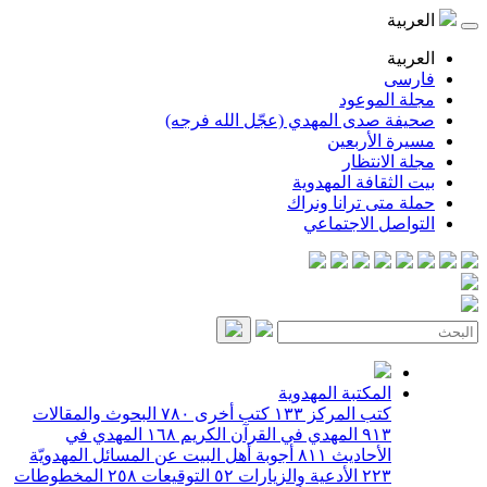
العربية
العربية
فارسی
مجلة الموعود
صحيفة صدى المهدي (عجّل الله فرجه)
مسيرة الأربعين
مجلة الانتظار
بيت الثقافة المهدوية
حملة متى ترانا ونراك
التواصل الاجتماعي
المكتبة المهدوية
كتب المركز
١٣٣
كتب أخرى
٧٨٠
البحوث والمقالات
٩١٣
المهدي في القرآن الكريم
١٦٨
المهدي في
الأحاديث
٨١١
أجوبة أهل البيت عن المسائل المهدويّة
٢٢٣
الأدعية والزيارات
٥٢
التوقيعات
٢٥٨
المخطوطات