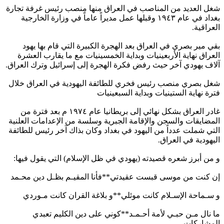
شغل العديد من المناصب في العراق منها منصب رئيس غرفة تجارة
بغداد في عام ١٩٤٣ وقبلها عمل مديراً عاماً في وزارة الخارجية
العراقية.
بقي مير بصري في العراق بعد الهجرة الكبيرة التي قام بها يهود
العراق نهاية الأربعينيات وبداية الخمسينيات مع ما يقارب العشرة
آلاف يهودي آخر حيث رفض فكرة الهجرة إلى إسرائيل وترك العراق.
شغل بصري منصب رئيس فخري للطائفة اليهودية في العراق خلال
فترة نهاية الستينيات وبداية السبعينيات
غادر العراق بشكل نهائي إلى بريطانيا عام ١٩٧٤ م بعد فترة من
المضايقات والسجن والإقامة الجبرية وسلسة من الإعدامات العلنية
التي شملت عدداً من اليهود في بغداد وكان بذاك آخر رئيس للطائفة
اليهودية في العراق.
و من أبرز شعره قصيدته (يهودي في ظل الإسلام) التي يقول فيها:
إن كنت من موسى قبست عقيدتي**فأنا المقيـم بظـل دين محـمد
و سـماحة الإسـلام كانت موئلي**و بلاغة القران كانت مـوردي
ما نال مـن حبـي لأمة أحـمـد**كوني على دين الكليم تعبدي
المشاركات