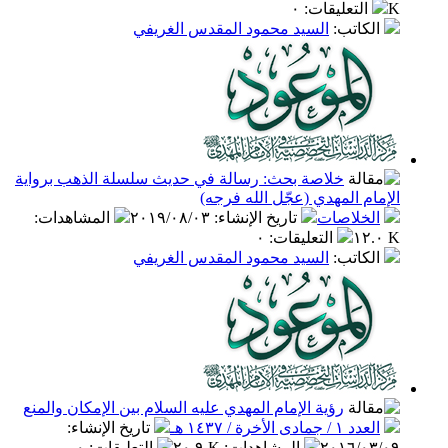
التعليقات
:
٠
كاتب
:
السيد محمود المقدس الغريفي
خلاصة بحث: رسالة في حديث سلسلة الذهب برواية
م المهدي (عجّل الله فرجه)
خلاصات
تاريخ الإنشاء
:
٢٠١٩/٠٨/٠٣
المشاهدات
:
التعليقات
:
٠
كاتب
:
السيد محمود المقدس الغريفي
رؤية الإمام المهدي عليه السلام بين الإمكان والمنع
مادى الأخرة / ١٤٣٧ هـ
تاريخ الإنشاء
:
٢٠١٦/٠
المشاهدات
:
٢٠.٩ K
التعليقات
:
٠