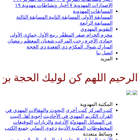
الإصدارات المهدوية
٧
أخبار ونشاطات مهدوية
١٩
المسابقات المهدوية
المسابقة الأولى
المسابقة الثانية
المسابقة الثالثة
المسابقة الرابعة
التقويم المهدوي
محرم الحرام
صفر المظفّر
ربيع الأول
جمادى الأولى
جمادى الآخرة
رجب المرجّب
شعبان المعظّم
رمضان
المبارك
شوال المكرّم
ذي القعدة
ذي الحجة
اتصل بنا
المزيد
م كن لوليك الحجة بن الحسن صلوا
المكتبة المهدوية
كتب المركز
كتب أخرى
البحوث والمقالات
المهدي في
القرآن الكريم
المهدي في الأحاديث
أجوبة أهل البيت
عن المسائل المهدويّة
الأدعية والزيارات
التوقيعات
المخطوطات
المكتبة الأدبية
دعوى اليماني
جميع الكتب
وسائط متعددة
الأدعية
الزيارات
المحاضرات
المراثي
المواليد
معرض