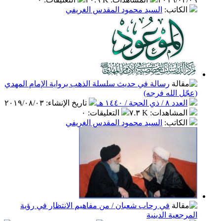
كاتب
:
السيد محمود المقدس الغريفي
رسالة في حديث سلسلة الذهب برواية الإمام المهدي
 الله فرجه)
ذي الحجة / ١٤٤٠ هـ
تاريخ الإنشاء
:
٢٠١٩/٠٨/٠٣
مشاهدات
:
٧.٣ K
التعليقات
:
٠
كاتب
:
السيد محمود المقدس الغريفي
في رحاب شعبان / من مفاهيم الانتظار في رؤية
عية الدينية