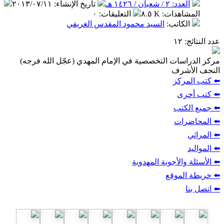
 / شعبان / ١٤٢٦ هـ
تاريخ الإنشاء
:
٢٠١٣/٠٧/١١
اهدات
:
٨.٥ K
التعليقات
:
٠
كاتب
:
السيد محمود المقدس الغريفي
:
ات التخصصية في الإمام المهدي (عجّل الله فرجه)
شرف
ركز
ى
تب
ات
الأجوبة المهدوية
لموقع