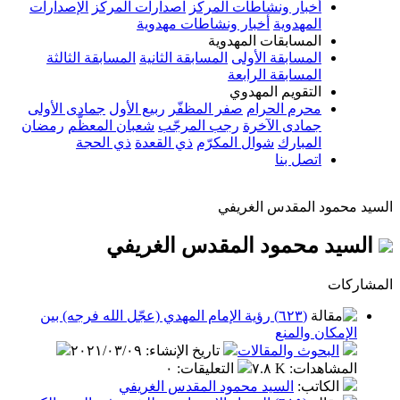
أخبار ونشاطات المركز
اصدارات المركز
الإصدارات
المهدوية
أخبار ونشاطات مهدوية
المسابقات المهدوية
المسابقة الأولى
المسابقة الثانية
المسابقة الثالثة
المسابقة الرابعة
التقويم المهدوي
محرم الحرام
صفر المظفّر
ربيع الأول
جمادى الأولى
جمادى الآخرة
رجب المرجّب
شعبان المعظّم
رمضان
المبارك
شوال المكرّم
ذي القعدة
ذي الحجة
اتصل بنا
د المقدس الغريفي
 محمود المقدس الغريفي
(٦٢٣) رؤية الإمام المهدي (عجّل الله فرجه) بين
ان والمنع
بحوث والمقالات
تاريخ الإنشاء
:
٢٠٢١/٠٣/٠٩
اهدات
:
٧.٨ K
التعليقات
:
٠
كاتب
:
السيد محمود المقدس الغريفي