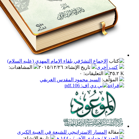
الإجماع التشرّفي بلقاء الإمام المهدي (عليه السلام)
ب أخرى
تاريخ الإنشاء
:
٢٠١٥/١٢/٢٦
المشاهدات
:
التعليقات
:
٠
مؤلّف
:
السيد محمود المقدس الغريفي
المسار الاستراتيجي للشيعة في الغيبة الكبرى
مادي الآخر / ١٤٤٠ هـ
تاريخ الإنشاء
: