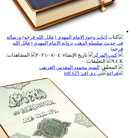
إثبات وجود الإمام المهدي (عجّل الله فرجه) ورسالة
يث سلسلة الذهب برواية الإمام المهدي (عجّل الله
)
ب المركز
تاريخ الإنشاء
:
٢٠٢١/٠٨/٠٤
المشاهدات
:
التعليقات
:
٠
محقّق
:
السيد محمود المقدس الغريفي