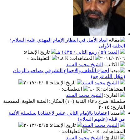
ابعاد الأمل في انتظار الإمام المهدي عليه السلام /
ة الأولى
/ ربيع الثاني / ١٤٣٥ هـ
تاريخ الإنشاء
:
٢٠١٤/٠
المشاهدات
:
٦.٨ K
التعليقات
:
٠
كاتب
:
الشيخ محمد السند
اجماع اللطف والاجماع التشرفي بصاحب الزمان
 الله فرجه)
شيخ محمد السند
تاريخ الإنشاء
:
٢٠١٧/٠٢/٠٥
اهدات
:
٦.٠ K
التعليقات
:
٠
قارئ
:
الشيخ محمد السند
سلسلة: شرح دعاء الندبة (١٠) المكان: العتبة العلوية المقدسة
٢٠١٥
اعتقادنا بالإمام الثاني عشر لاعتقادنا بسلسلة الأئمة
له (عليهم السلام)
شيخ محمد السند
تاريخ الإنشاء
:
٢٠١٣/٠٥/١٥
اهدات
:
٦.٠ K
التعليقات
:
٠
قارئ
:
الشيخ محمد السند