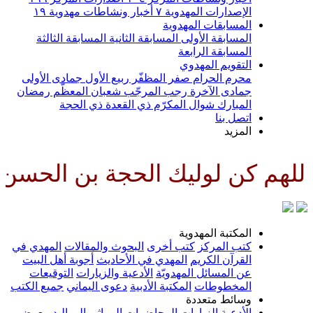
الإصدارات المهدوية
٧
أخبار ونشاطات مهدوية
١٩
المسابقات المهدوية
المسابقة الأولى
المسابقة الثانية
المسابقة الثالثة
المسابقة الرابعة
التقويم المهدوي
محرم الحرام
صفر المظفّر
ربيع الأول
جمادى الأولى
جمادى الآخرة
رجب المرجّب
شعبان المعظّم
رمضان
المبارك
شوال المكرّم
ذي القعدة
ذي الحجة
اتصل بنا
المزيد
الحجة بن الحسن صلواتك عليه وعلى
المكتبة المهدوية
كتب المركز
كتب أخرى
البحوث والمقالات
المهدي في
القرآن الكريم
المهدي في الأحاديث
أجوبة أهل البيت
عن المسائل المهدويّة
الأدعية والزيارات
التوقيعات
المخطوطات
المكتبة الأدبية
دعوى اليماني
جميع الكتب
وسائط متعددة
الأدعية
الزيارات
المحاضرات
المراثي
المواليد
معرض