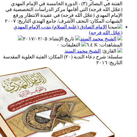
الفتنة في البصائر (٣) - الدورة الخامسة في الإمام المهدي
 الله فرجه) التي أقامها مركز الدراسات التخصصية في
م المهدي (عجّل الله فرجه) في عقيدة الانتظار ورفع
ت المكان: النجف الأشرف/ جامع الهندي التاريخ: ٢٠٠٧
الإمام الصادق (عليه السلام) يندب الإمام المهدي
 الله فرجه)
شيخ محمد السند
تاريخ الإنشاء
:
٢٠١٧/٠٢/٠٥
اهدات
:
٦.٤ K
التعليقات
:
٠
قارئ
:
الشيخ محمد السند
سلسلة: شرح دعاء الندبة (٢٠) المكان: العتبة العلوية المقدسة
٢٠١٦