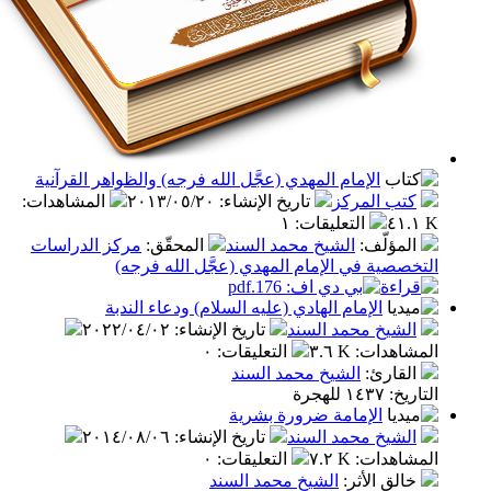
الإمام المهدي (عجَّل الله فرجه) والظواهر القرآنية
ب المركز
تاريخ الإنشاء
:
٢٠١٣/٠٥/٢٠
المشاهدات
:
التعليقات
:
١
مؤلّف
:
الشيخ محمد السند
المحقّق
:
مركز الدراسات
صية في الإمام المهدي (عجَّل الله فرجه)
الإمام الهادي (عليه السلام) ودعاء الندبة
شيخ محمد السند
تاريخ الإنشاء
:
٢٠٢٢/٠٤/٠٢
اهدات
:
٣.٦ K
التعليقات
:
٠
قارئ
:
الشيخ محمد السند
للهجرة
الإمامة ضرورة بشرية
شيخ محمد السند
تاريخ الإنشاء
:
٢٠١٤/٠٨/٠٦
اهدات
:
٧.٢ K
التعليقات
:
٠
لق الأثر
:
الشيخ محمد السند