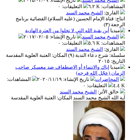
شيخ محمد السند
تاريخ الإنشاء
:
٢٠١٥/٠٣/٠٩
اهدات
:
٦.٢ K
التعليقات
:
٠
قارئ
:
الشيخ محمد السند
 قناة الإمام الحسين (عليه السلام) الفضائية برنامج
 (٣)
أين بقية الله التي لا تخلوا من العترة الهادية
شيخ محمد السند
تاريخ الإنشاء
:
٢٠١٧/٠٢/٠٥
اهدات
:
٥.٦ K
التعليقات
:
٠
قارئ
:
الشيخ محمد السند
سلسلة: شرح دعاء الندبة (٩) المكان: العتبة العلوية المقدسة
٢٠١٥
إياك والانتماء أو الاصطفاف ضد معسكر صاحب
ن (عجّل الله فرجه)
محاضرات
تاريخ الإنشاء
:
٢٠٢٠/١١/١٩
المشاهدات
:
التعليقات
:
٠
لق الأثر
:
الشيخ محمد السند
لله الشيخ محمد السند المكان: العتبة العلوية المقدسة