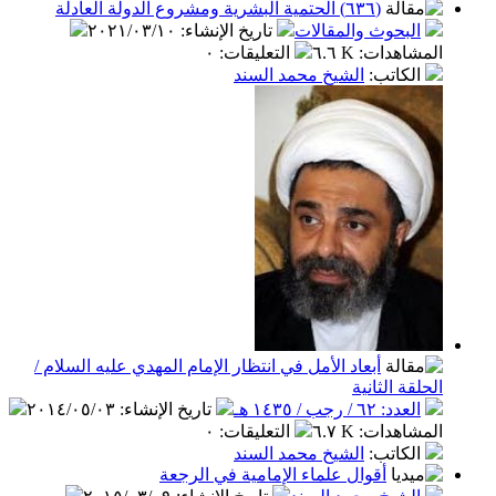
(٦٣٦) الحتمية البشرية ومشروع الدولة العادلة
بحوث والمقالات
تاريخ الإنشاء
:
٢٠٢١/٠٣/١٠
اهدات
:
٦.٦ K
التعليقات
:
٠
كاتب
:
الشيخ محمد السند
أبعاد الأمل في انتظار الإمام المهدي عليه السلام /
 الثانية
٦ / رجب / ١٤٣٥ هـ
تاريخ الإنشاء
:
٢٠١٤/٠٥/٠٣
اهدات
:
٦.٧ K
التعليقات
:
٠
كاتب
:
الشيخ محمد السند
أقوال علماء الإمامية في الرجعة