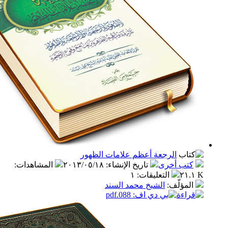
الرجعة أعظم علامات الظهور
ب أخرى
تاريخ الإنشاء
:
٢٠١٣/٠٥/١٨
المشاهدات
:
التعليقات
:
١
مؤلّف
:
الشيخ محمد السند