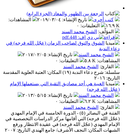
الرجعة بين الظهور والمعاد (الجزء الرابع)
ب أخرى
تاريخ الإنشاء
:
٢٠١٩/٠٣/٠٤
المشاهدات
:
التعليقات
:
٠
مؤلّف
:
الشيخ محمد السند
الشوق والتوق لصاحب الزمان (عجّل الله فرجه) في
لندبة
شيخ محمد السند
تاريخ الإنشاء
:
٢٠١٧/٠٢/٠٥
اهدات
:
٥.٨ K
التعليقات
:
٠
قارئ
:
الشيخ محمد السند
سلسلة: شرح دعاء الندبة (١٩) المكان: العتبة العلوية المقدسة
٢٠١٦
الغيبة هي أحد مصاديق التقية التي يستعملها الإمام
 الله فرجه)
شيخ محمد السند
تاريخ الإنشاء
:
٢٠١٣/٠٥/١٥
اهدات
:
٦.٢ K
التعليقات
:
٠
قارئ
:
الشيخ محمد السند
الفتنة في البصائر (٥) - الدورة الخامسة في الإمام المهدي
 الله فرجه) التي أقامها مركز الدراسات التخصصية في
م المهدي (عجّل الله فرجه) في عقيدة الانتظار ورفع
ت المكان: النجف الأشرف/ جامع الهندي التاريخ: ٢٠٠٧