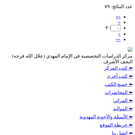
:
/ ٣
ات التخصصية في الإمام المهدي (عجّل الله فرجه)
شرف
ركز
ى
تب
ات
الأجوبة المهدوية
لموقع