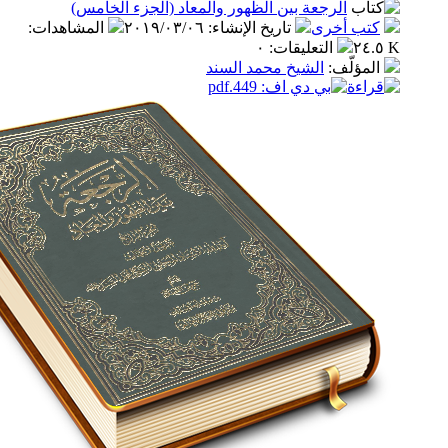
الرجعة بين الظهور والمعاد (الجزء الخامس)
ب أخرى
تاريخ الإنشاء
:
٢٠١٩/٠٣/٠٦
المشاهدات
:
التعليقات
:
٠
مؤلّف
:
الشيخ محمد السند