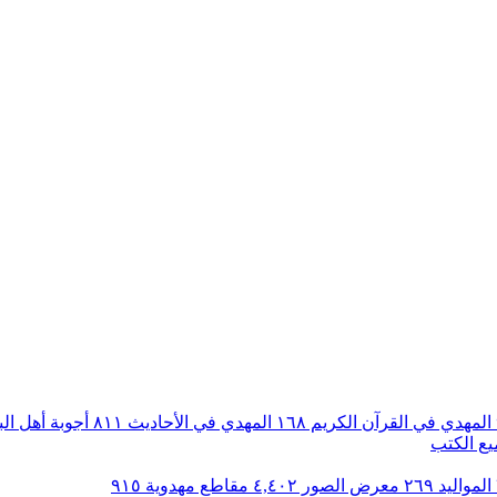
المهدي في القرآن الكريم
١٦٨
المهدي في الأحاديث
٨١١
أجوبة أهل ال
ع الكتب
المواليد
٢٦٩
معرض الصور
٤,٤٠٢
مقاطع مهدوية
٩١٥