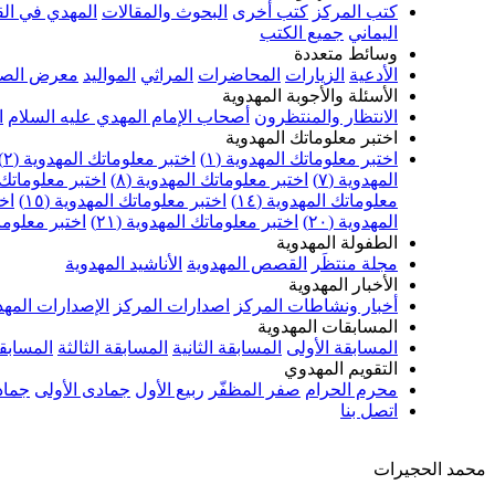
كتب المركز
كتب أخرى
البحوث والمقالات
المهدي في الق
اليماني
جميع الكتب
وسائط متعددة
الأدعية
الزيارات
المحاضرات
المراثي
المواليد
معرض الصو
الأسئلة والأجوبة المهدوية
الانتظار والمنتظرون
أصحاب الإمام المهدي عليه السلام
ا
اختبر معلوماتك المهدوية
اختبر معلوماتك المهدوية (١)
اختبر معلوماتك المهدوية (٢)
المهدوية (٧)
اختبر معلوماتك المهدوية (٨)
اختبر معلوماتك ا
معلوماتك المهدوية (١٤)
اختبر معلوماتك المهدوية (١٥)
اخت
المهدوية (٢٠)
اختبر معلوماتك المهدوية (٢١)
اختبر معلوماتك
الطفولة المهدوية
مجلة منتظَر
القصص المهدوية
الأناشيد المهدوية
الأخبار المهدوية
أخبار ونشاطات المركز
اصدارات المركز
الإصدارات المهد
المسابقات المهدوية
المسابقة الأولى
المسابقة الثانية
المسابقة الثالثة
المسابقة
التقويم المهدوي
محرم الحرام
صفر المظفّر
ربيع الأول
جمادى الأولى
جماد
اتصل بنا
محمد الحجيرات