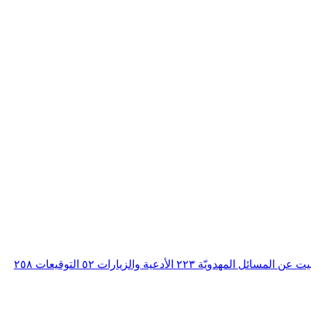
بيت عن المسائل المهدويّة
٢٢٣
الأدعية والزيارات
٥٢
التوقيعات
٢٥٨