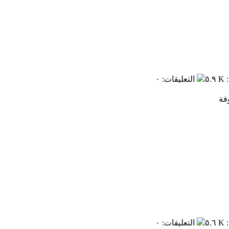
:
٥.٩ K
التعليقات
:
٠
:
٥.٦ K
التعليقات
:
٠