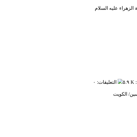
:
٥.٩ K
التعليقات
:
٠