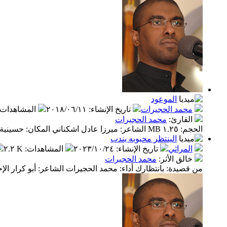
الموعود
محمد الحجيرات
تاريخ الإنشاء
:
٢٠١٨/٠٦/١١
المشاهدات
القارئ
:
محمد الحجيرات
الحجم: ١.٢٥ MB الشاعر: ميرزا عادل اشكناني المكان: حسينية المرحوم داود العاشور
الينتظر محبوبه يندب
المراثي
تاريخ الإنشاء
:
٢٠٢٣/١٠/٢٤
المشاهدات
:
٢.٢ K
خالق الأثر
:
محمد الحجيرات
من قصيدة: بانتظارك أداء: محمد الحجيرات الشاعر: أبو كرار الإحسائي المكا