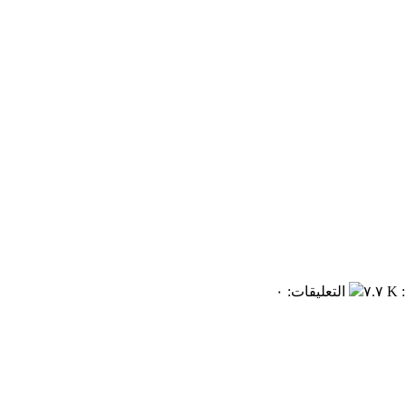
:
٧.٧ K
التعليقات
:
٠