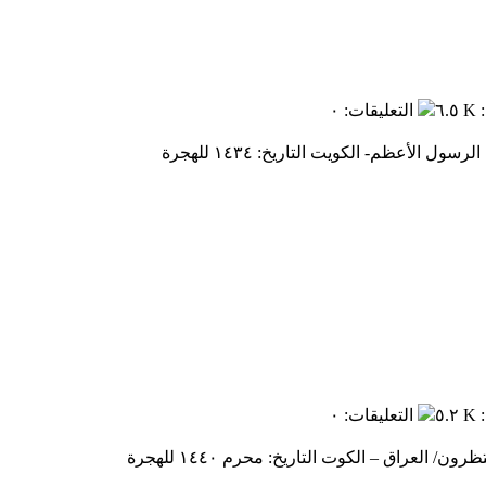
:
٦.٥ K
التعليقات
:
٠
:
٥.٢ K
التعليقات
:
٠