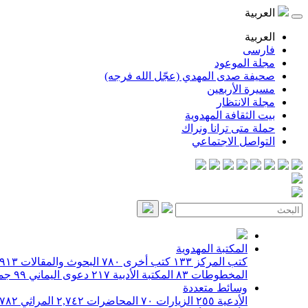
العربية
العربية
فارسی
مجلة الموعود
صحيفة صدى المهدي (عجّل الله فرجه)
مسيرة الأربعين
مجلة الانتظار
بيت الثقافة المهدوية
حملة متى ترانا ونراك
التواصل الاجتماعي
المكتبة المهدوية
كتب المركز
١٣٣
كتب أخرى
٧٨٠
البحوث والمقالات
٩١٣
المخطوطات
٨٣
المكتبة الأدبية
٢١٧
دعوى اليماني
٩٩
جمي
وسائط متعددة
الأدعية
٢٥٥
الزيارات
٧٠
المحاضرات
٢,٧٤٢
المراثي
٧٨٢