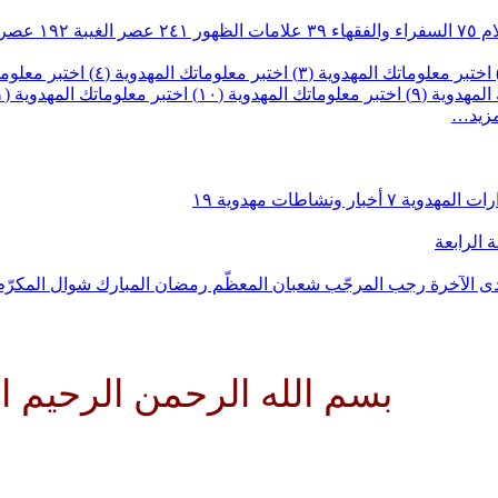
ام
٧٥
السفراء والفقهاء
٣٩
علامات الظهور
٢٤١
عصر الغيبة
١٩٢
عصر 
اختبر معلوماتك المهدوية (٣)
اختبر معلوماتك المهدوية (٤)
اختبر معلومات
لمهدوية (٩)
اختبر معلوماتك المهدوية (١٠)
اختبر معلوماتك المهدوية (١١)
مزيد…
رات المهدوية
٧
أخبار ونشاطات مهدوية
١٩
 الرابعة
ى الآخرة
رجب المرجّب
شعبان المعظّم
رمضان المبارك
شوال المكرّ
لله الرحمن الرحيم اللهم كن لول