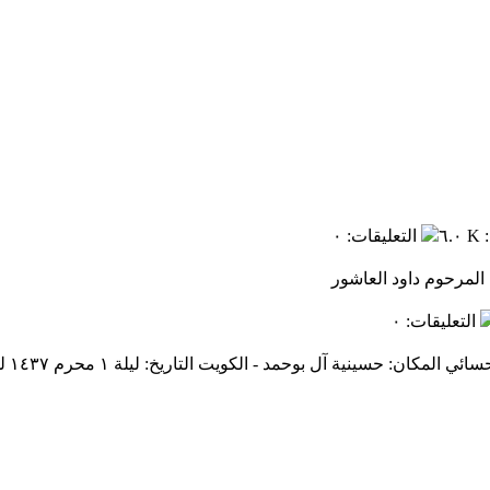
:
٦.٠ K
التعليقات
:
٠
التعليقات
:
٠
ن: حسينية آل بوحمد - الكويت التاريخ: ليلة ١ محرم ١٤٣٧ للهجرة