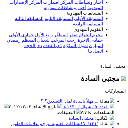
أخبار ونشاطات المركز
اصدارات المركز
الإصدارات
المهدوية
أخبار ونشاطات مهدوية
المسابقات المهدوية
المسابقة الأولى
المسابقة الثانية
المسابقة الثالثة
المسابقة الرابعة
التقويم المهدوي
محرم الحرام
صفر المظفّر
ربيع الأول
جمادى الأولى
جمادى الآخرة
رجب المرجّب
شعبان المعظّم
رمضان
المبارك
شوال المكرّم
ذي القعدة
ذي الحجة
اتصل بنا
مجتبى السادة
مجتبى السادة
المشاركات
... مهلاً ياسادة لماذا التصديق؟!؟
العدد: ٥ / شوال / ١٤٣٠ هـ
تاريخ الإنشاء
:
٢٠١٢/١٢/٠٣
المشاهدات
:
٧.٧ K
التعليقات
:
٠
الكاتب
:
مجتبى السادة
(١٣١) الاكتشافات العلمية تترجم علامات الظهور