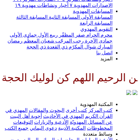
الإصدارات المهدوية
٧
أخبار ونشاطات مهدوية
١٩
المسابقات المهدوية
المسابقة الأولى
المسابقة الثانية
المسابقة الثالثة
المسابقة الرابعة
التقويم المهدوي
محرم الحرام
صفر المظفّر
ربيع الأول
جمادى الأولى
جمادى الآخرة
رجب المرجّب
شعبان المعظّم
رمضان
المبارك
شوال المكرّم
ذي القعدة
ذي الحجة
اتصل بنا
المزيد
رحيم اللهم كن لوليك الحجة بن ا
المكتبة المهدوية
كتب المركز
كتب أخرى
البحوث والمقالات
المهدي في
القرآن الكريم
المهدي في الأحاديث
أجوبة أهل البيت
عن المسائل المهدويّة
الأدعية والزيارات
التوقيعات
المخطوطات
المكتبة الأدبية
دعوى اليماني
جميع الكتب
وسائط متعددة
الأدعية
الزيارات
المحاضرات
المراثي
المواليد
معرض