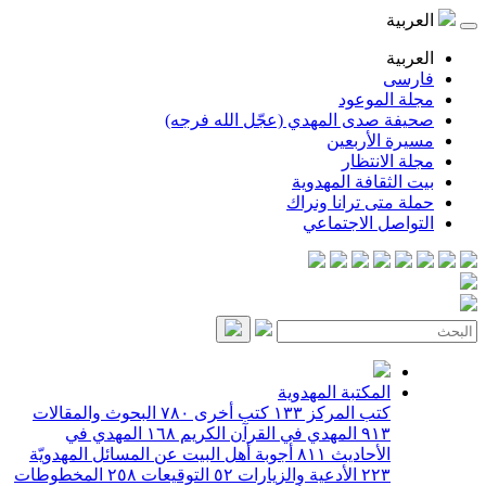
العربية
العربية
فارسی
مجلة الموعود
صحيفة صدى المهدي (عجّل الله فرجه)
مسيرة الأربعين
مجلة الانتظار
بيت الثقافة المهدوية
حملة متى ترانا ونراك
التواصل الاجتماعي
المكتبة المهدوية
كتب المركز
١٣٣
كتب أخرى
٧٨٠
البحوث والمقالات
٩١٣
المهدي في القرآن الكريم
١٦٨
المهدي في
الأحاديث
٨١١
أجوبة أهل البيت عن المسائل المهدويّة
٢٢٣
الأدعية والزيارات
٥٢
التوقيعات
٢٥٨
المخطوطات