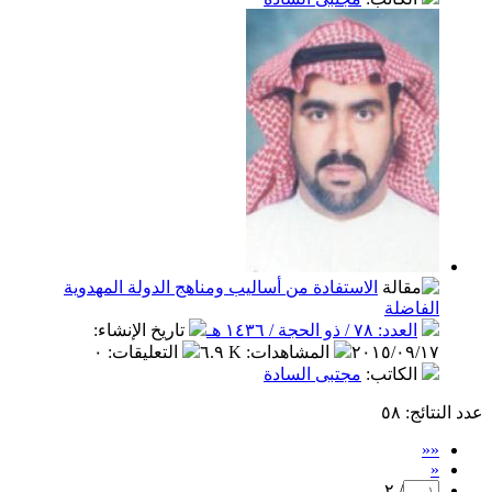
الاستفادة من أساليب ومناهج الدولة المهدوية
الفاضلة
العدد: ٧٨ / ذو الحجة / ١٤٣٦ هـ
تاريخ الإنشاء
:
٢٠١٥/٠٩/١٧
المشاهدات
:
٦.٩ K
التعليقات
:
٠
الكاتب
:
مجتبى السادة
عدد النتائج
: ٥٨
««
«
/ ٢