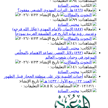
المشاهدات
:
٩٤
التعليقات
:
٠
الكاتب
:
مجتبى السادة
(٨٦٦) هل التراث المهدوي الشيعي مفقود؟
البحوث والمقالات
تاريخ الإنشاء
:
٢٠٢٦/٠٧/٢٢
المشاهدات
:
٩٩
التعليقات
:
٠
الكاتب
:
مجتبى السادة
(٨٨٧) الإيمان بالإمام المهدي (عجَّل الله فرجه)
وعدمه، رؤية نهاية التاريخ في الفلسفة الغربية نموذجاً
البحوث والمقالات
تاريخ الإنشاء
:
٢٠٢٦/٠٧/٢٣
المشاهدات
:
١٤١
التعليقات
:
٠
الكاتب
:
مجتبى السادة
(٨٩٢) دلائل العصر، تصاعد الاهتمام بالمخلّص
الموعود في وجدان شعوب العالم
البحوث والمقالات
تاريخ الإنشاء
:
٢٠٢٦/٠٧/٢٣
المشاهدات
:
١٤١
التعليقات
:
٠
الكاتب
:
مجتبى السادة
أحداث اقليمية تؤثر على منطقة الحجاز قبيل الظهور
العدد: ٢٢ / ربيع الأول / ١٤٣٢ هـ
تاريخ الإنشاء
:
٢٠١٢/١٢/١٠
المشاهدات
:
٨.٥ K
التعليقات
:
٠
الكاتب
:
مجتبى السادة