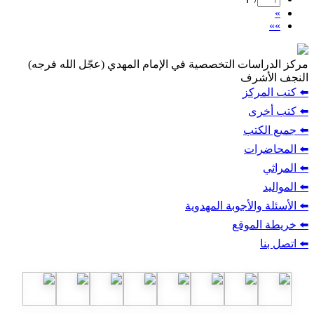
»
»»
مركز الدراسات التخصصية في الإمام المهدي (عجّل الله فرجه)
النجف الأشرف
⬅️ كتب المركز
⬅️ كتب أخرى
⬅️ جميع الكتب
⬅️ المحاضرات
⬅️ المراثي
⬅️ المواليد
⬅️ الأسئلة والأجوبة المهدوية
⬅️ خريطة الموقع
⬅️ اتصل بنا