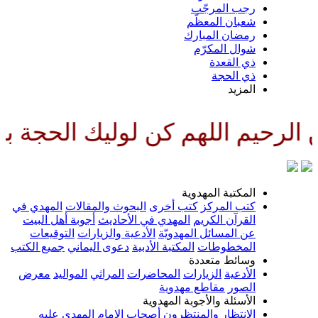
رجب المرجّب
شعبان المعظّم
رمضان المبارك
شوال المكرّم
ذي القعدة
ذي الحجة
المزيد
حيم اللهم كن لوليك الحجة بن ال
المكتبة المهدوية
كتب المركز
كتب أخرى
البحوث والمقالات
المهدي في
القرآن الكريم
المهدي في الأحاديث
أجوبة أهل البيت
عن المسائل المهدويّة
الأدعية والزيارات
التوقيعات
المخطوطات
المكتبة الأدبية
دعوى اليماني
جميع الكتب
وسائط متعددة
الأدعية
الزيارات
المحاضرات
المراثي
المواليد
معرض
الصور
مقاطع مهدوية
الأسئلة والأجوبة المهدوية
الانتظار والمنتظرون
أصحاب الإمام المهدي عليه