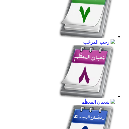
رجب المرجّب
شعبان المعظّم