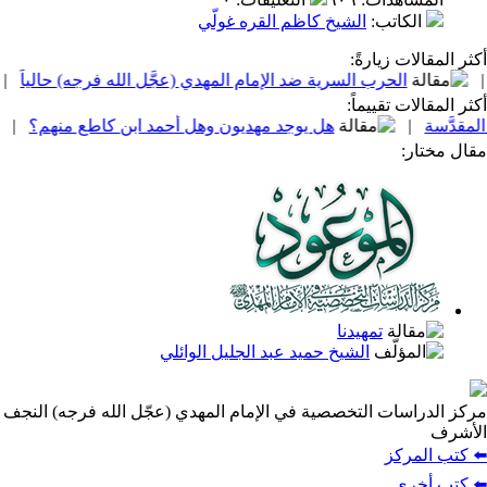
الكاتب
:
الشيخ كاظم القره غولّي
أكثر المقالات زيارةً:
الحرب السرية ضد الإمام المهدي (عجَّل الله فرجه) حالياً
|
أكثر المقالات تقييماً:
قدَّسة
|
هل يوجد مهديون وهل أحمد ابن كاطع منهم؟
|
مقال مختار:
تمهيدنا
الشيخ حميد عبد الجليل الوائلي
مركز الدراسات التخصصية في الإمام المهدي (عجّل الله فرجه) النجف
الأشرف
⬅️ كتب المركز
⬅️ كتب أخرى