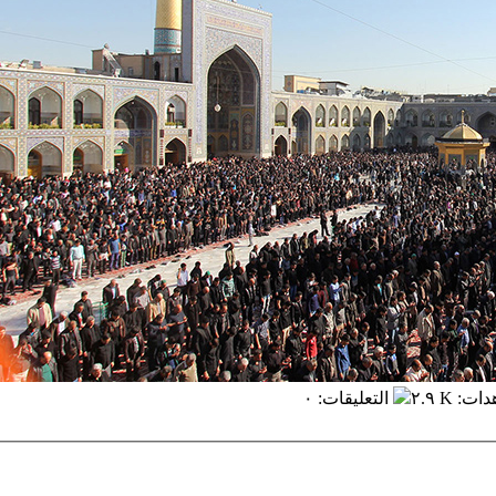
دات
:
٢.٩ K
التعليقات
:
٠