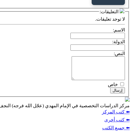
التعليقات:
لا توجد تعليقات.
الاسم:
الدولة:
النص:
خاص
إرسال
مركز الدراسات التخصصية في الإمام المهدي (عجّل الله فرجه) النج
⬅️ كتب المركز
⬅️ كتب أخرى
⬅️ جميع الكتب