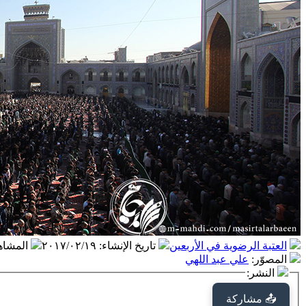
العتبة الرضوية في الأربعين
تاريخ الإنشاء
:
٢٠١٧/٠٢/١٩
المشاه
المصوّر
:
علي عبد اللهي
النشر:
📤 مشاركة