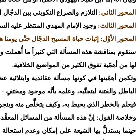
المحور الثاني:
التلازم والصراع التكويني بين الدجّال ا
المحور الثالث:
وجود الإمام المهدي المنتظر عليه السلام
المحور الأوَّل: إثبات حياة المسيح الدجّال حتَّى يومنا ه
سنقوم بمناقشة هذه المسألة التي كثيراً ما أُهملت وأُخ
لها من أهمّية تفوق الكثير من المواضيع الخلافية.
وتكمن أهمّيتها في كونها مسألة عقائدية وابتلائية عظ
الباطل والفتنة ليتجنَّبه، وعلمه بأنَّه موجود ومخت
فيعلم بالخطر الذي يحيط به، وكيف يتخلَّص منه وينجو
وخلاصة القول: إنَّ هذه المسألة من المسائل المعقَّدة و
حينما يستدلُّ بها الشيعة على إمكان وعدم استحالة