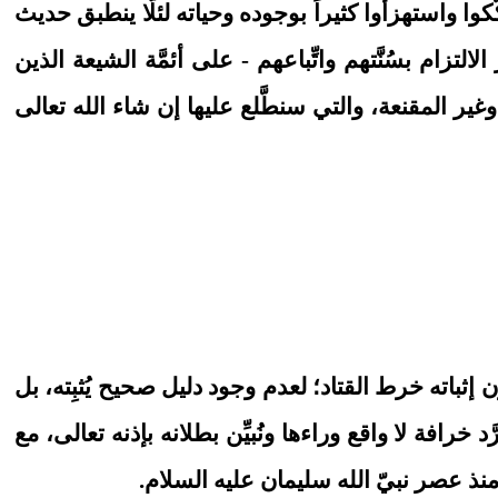
وا واستهزأوا كثيراً بوجوده وحياته لئلَّا ينطبق حديث
زام بسُنَّتهم واتِّباعهم - على أئمَّة الشيعة الذين
ير المقنعة، والتي سنطَّلع عليها إن شاء الله تعالى
اته خرط القتاد؛ لعدم وجود دليل صحيح يُثبِته، بل
 خرافة لا واقع وراءها ونُبيِّن بطلانه بإذنه تعالى، مع
منذ عصر نبيّ الله سليمان عليه السلام.