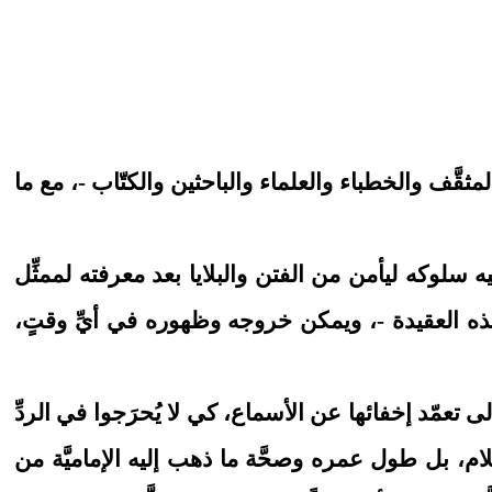
ثقَّف والخطباء والعلماء والباحثين والكتّاب -، مع ما
 سلوكه ليأمن من الفتن والبلايا بعد معرفته لممثِّل
 هذه العقيدة -، ويمكن خروجه وظهوره في أيِّ وقتٍ،
ى تعمّد إخفائها عن الأسماع، كي لا يُحرَجوا في الردِّ
، بل طول عمره وصحَّة ما ذهب إليه الإماميَّة من