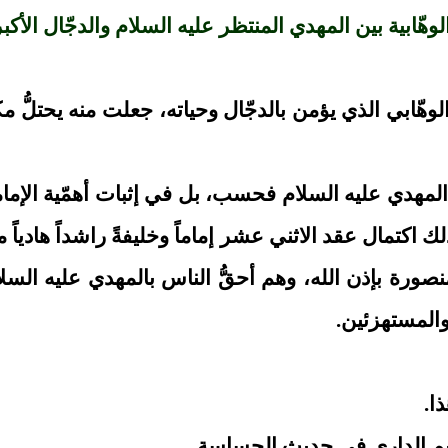
لوهّابية بين المهدي المنتظر عليه السلام والدجّال الأكبر
ّابي الذي يؤمن بالدجّال وحياته، جعلت منه يحتلُّ مك
 المهدي عليه السلام فحسب، بل في إثبات أهمّية الإما
ك اكتمال عقد الاثني عشر إماماً وخليفةً راشداً هادياً م
ورة بإذن الله، وهم أحقُّ الناس بالمهدي عليه السلام،
والمستهزئين.
ا.
ه تميم الداري في حديث الجساسة.