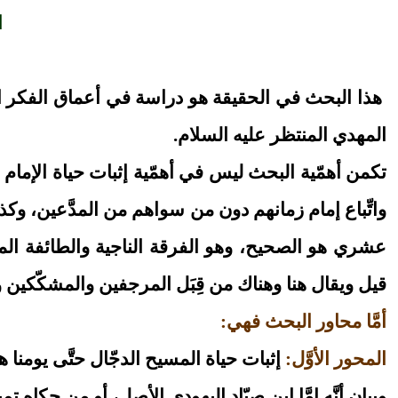
ا
هذا البحث في الحقيقة هو دراسة في أعماق الفكر الوه
المهدي المنتظر عليه السلام.
تكمن أهمّية البحث ليس في أهمّية إثبات حياة الإمام
واتِّباع إمام زمانهم دون من سواهم من المدَّعين، وكذل
عشري هو الصحيح، وهو الفرقة الناجية والطائفة المنص
قيل ويقال هنا وهناك من قِبَل المرجفين والمشكّكين 
أمَّا محاور البحث فهي:
المحور الأوَّل:
إثبات حياة المسيح الدجّال حتَّى يومنا هذ
وبيان أنَّه إمَّا ابن صيّاد اليهودي الأصل، أو من حكا