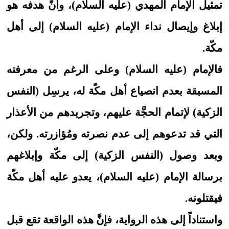
تمثيل الإمام المهدي (عليه السلام)، وأنَّ هدفه هو
إبلاغ وإيصال نداء الإمام (عليه السلام) إلى أهل
مكّة.
فالإمام (عليه السلام) وعلى الرغم من معرفته
المسبقة بعدم انصياع أهل مكّة له، يرسِل (النفس
الزكية) لإتمام الحجَّة عليهم، وتجريدهم من الأعذار
التي قد تدعوهم إلى عدم نصرته ومُؤازرته. ولكن،
وبعد وصول (النفس الزكية) إلى مكّة وإبلاغهم
برسالة الإمام (عليه السلام)، يعدو عليه أهل مكّة
فيقتلونه.
واستناداً إلى هذه الرواية، فإنَّ هذه الواقعة تقع قبل