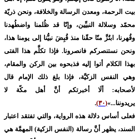
بيت الرحمة، ومعدن الرسالة والخلافة، ونحن ذريّة
محمّد وسلالة النبيِّين، وإنّا قد ظُلمنا واضطُهدنا
وقُهرنا، ابتُزَّ منّا حقّنا منذ قُبِضَ نبيُّنا إلى يومنا هذا،
ونحن نستنصركم فانصرونا. فإذا تكلَّم هذا الفتى
بهذا الكلام أتوا إليه فذبحوه بين الركن والمقام،
وهي النفس الزكيَّة، فإذا بلغ ذلك الإمام قال‏
لأصحابه: ألَا أخبرتكم أنَّ أهل مكّة لا
يريدوننا...»
(٣٠)
.
فعلى أساس دلالة هذه الرواية، والتي تفتقد اعتبار
السند، يظهر أنَّ رسالة (النفس الزكية) المهمَّة هي