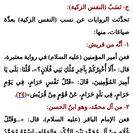
ج- نَسَبُ (النفس الزكية):
تحدَّثت الروايات عن نسب (النفس الزكية) بعدَّة
صياغات، منها:
١- أنَّه من قريش:
فعن أمير المؤمنين (عليه السلام) في رواية معتبرة،
قال: «أَلَا أُخْبِرُكُمْ بِآخِرِ مُلْكِ بَنِي فُلَانٍ؟»، قُلْنَا: بَلَى يَا
أَمِيرَ المُؤْمِنِينَ، قَالَ: «قَتْلُ‏ نَفْسٍ‏ حَرَامٍ، فِي‏ يَوْمٍ‏
حَرَامٍ،‏ فِي‏ بَلَدٍ حَرَامٍ،‏ عَنْ‏ قَوْمٍ‏ مِنْ‏ قُرَيْش»
(٢٤)
.
٢- من آل محمّد، وهو ابنُ الحسن:
فعن الإمام الباقر (عليه السلام)، قال: «...وَقَتْلُ‏
غُلَامٍ‏ مِنْ‏ آلِ‏ مُحَمَّدٍ بَيْنَ الرُّكْنِ وَالمَقَامِ، اسْمُهُ مُحَمَّدُ