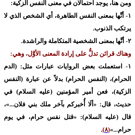
ومن هنا، يوجد احتمالان في معنى النفس الزكية:
١- أنَّها بمعنى النفس الطاهرة، أي الشخص الذي لا
يرتكب الذنوب.
٢- أنَّها بمعنى الشخصية المتكاملة والراشدة.
وهناك قرائن تدلُّ على إرادة المعنى الأوَّل، وهي:
١- استعملت بعض الروايات عبارات مثل: (الدم
الحرام)، (النفس الحرام) بدلاً عن عبارة (النفس
الزكية)، فعن أمير المؤمنين (عليه السلام) في
حديث، قال: «ألَا أُخبركم‏ بآخر ملك‏ بني فلان...»،
قال (عليه السلام): «قتل نفس حرام، في يوم
حرام‏...»
(٨)
.