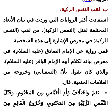
ب- لقب النفس الزكية:
استفادت أكثر الروايات التي وردت في بيان الأبعاد
المختلفة لقتل (النفس الزكية)، من لقب (النفس
الزكية) في معرض الإشارة إلى هذه الشخصية.
ففي رواية عن الإمام الصادق (عليه السلام)، في
معرض بيانه لكلام أبيه الإمام الباقر (عليه السلام)،
والذي كان يقول بأنَّ (السفياني) وخروجه من
العلامات الحتمية، قال:
«... نَعَمْ وَاخْتِلَافُ‏ وُلْدِ الْعَبَّاسِ‏ مِنَ المَحْتُومِ، وَقَتْلُ
النَّفْسِ الزَّكِيَّةِ مِنَ المَحْتُومِ، وَخُرُوجُ الْقَائِمِ مِنَ