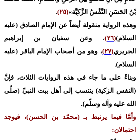
بْنُ الحَسَنِ النَّفْسُ الزَّكِيَّة»
(٢٥)
.
وهذه الرواية منقولة أيضاً عن الإمام الصادق (عليه
السلام)
(٢٦)
، وعن سفيان بن إبراهيم
الجريري
(٢٧)
، وهو من أصحاب الإمام الباقر (عليه
السلام).
وبناءً على ما جاء في هذه الروايات الثلاث، فإنَّ
(النفس الزكية) ينتسب إلى أهل بيت النبيِّ (صلّى
الله عليه وآله وسلّم).
وأمَّا فيما يرتبط بـ (محمّد بن الحسن)، فيوجد
احتمالان: