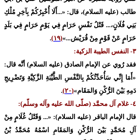
طالب (عليه السلام)، قال: «...أَلَا أُخْبِرُكُمْ بِآخِرِ مُلْكِ
بَنِي فُلَانٍ،... قَتْلُ‏ نَفْسٍ‏ حَرَامٍ‏ فِي‏ يَوْمٍ‏ حَرَامٍ‏ فِي‏ بَلَدٍ
حَرَامٍ‏ عَنْ‏ قَوْمٍ‏ مِنْ‏ قُرَيْش‏...»
(١٩)
.
٣- النفس الطيبة الزكية:
فقد رُوي عن الإمام الصادق (عليه السلام) أنَّه قال:
«أَمَا إِنِّي‏ سَأُحَدِّثُكُمْ‏ بِالنَّفْسِ‏ الطَّيِّبَةِ الزَّكِيَّةِ وَتَضْرِيجِ
دَمِهِ بَيْنَ الرُّكْنِ وَالمَقَام»
(٢٠)
.
٤- غلام آل محمَّد (صلّى الله عليه وآله وسلّم):
قال الإمام الباقر (عليه السلام): «... وَقَتْلُ‏ غُلَامٍ‏ مِنْ‏
آلِ‏ مُحَمَّدٍ بَيْنَ الرُّكْنِ وَالمَقَامِ اسْمُهُ مُحَمَّدُ بْنُ