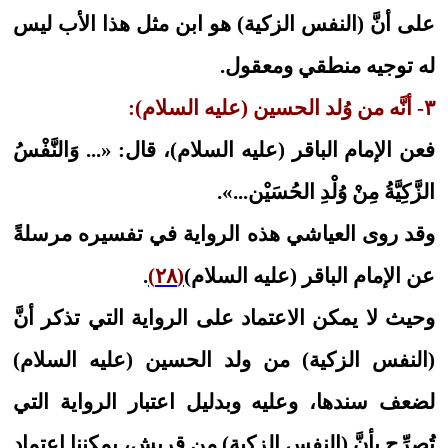
على أنَّ (النفس الزكية) هو ابن مثل هذا الأب ليس
له توجيه منطقي ومعقول.
٣- أنَّه من وُلد الحسين (عليه السلام):
فعن الإمام الباقر (عليه السلام)، قال: «... وَالنَّفْسُ‏
الزَّكِيَّةُ مِنْ‏ وُلْدِ الحُسَيْن‏...».
وقد روى العياشي هذه الرواية في تفسيره مرسلةً
عن الإمام الباقر (عليه السلام)
(٢٨)
.
وحيث لا يمكن الاعتماد على الرواية التي تذكر أنَّ
(النفس الزكية) من ولد الحسين (عليه السلام)
لضعف سندها، وعليه وبدليل اعتبار الرواية التي
تُصرِّح بأنَّ (النفس الزكية) من قريش، يمكننا اعتماد