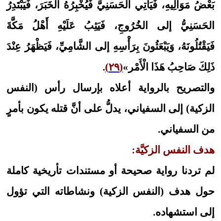
بَعْضُ مَوَالِيهِ، فَيَأْتِي الحَسَنِيَّ فَيُخْبِرُهُ الخَبَرَ، فَيَبْتَدِرُ
الحَسَنِيُّ إلى الخُرُوجِ، فَيَثِبُ عَلَيْهِ أَهْلُ مَكَّةَ
فَيَقْتُلُونَهُ، وَيَبْعَثُونَ بِرَأْسِهِ إلى الشَّامِيِّ، فَيَظْهَرُ عِنْدَ
ذَلِكَ صَاحِبُ هَذَا الْأَمْر»
(٢٩)
.
والتصريح بالرواية أعلاه بإرسال رأس (النفس
الزكية) إلى السفياني، يدلُّ على أنَّ قتله يكون بأمرٍ
من السفياني.
هدف النفس الزكيَّة:
لم تردنا رواية صحيحة أو مستندات تأريخية كاملة
حول هدف (النفس الزكية) ونشاطاته التي تؤول
إلى استشهاده.