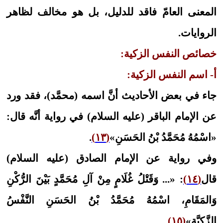
المعنى العامّ فاقد للدليل، بل هو مخالف لظاهر
الروايات.
خصائص النفس الزكية:
أ- اسم النفس الزكية:
جاء في بعض الأحاديث أنَّ اسمه (محمَّد)، فقد ورد
عن الإمام الباقر (عليه السلام) في رواية أنَّه قال:
«اسْمُهُ مُحَمَّدُ بْنُ الحَسَنِ»
(١٣)
.
وفي رواية عن الإمام الصادق (عليه السلام)
قال
(١٤)
: «... وَقَتْلُ‏ غُلَامٍ‏ مِنْ‏ آلِ‏ مُحَمَّدٍ بَيْنَ الرُّكْنِ
وَالمَقَامِ، اسْمُهُ مُحَمَّدُ بْنُ الحَسَنِ النَّفْسُ
الزَّكِيَّة»
(١٥)
.