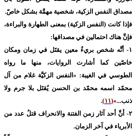
مصداق النفس الزكية، شخصية مهمَّة بشكل خاصّ.
فإذا كانت (النفس الزكية) بمعنى الطهارة والبراءة،
فإنَّ هناك احتمالين في مصداقها:
١- أنَّه شخص بريءٌ معين يقتَل في زمان ومكان
خاصّين كما أشارت الروايات، منها ما رواه
الطوسي في الغيبة: «النفس الزكيَّة غلام من آل
محمّد اسمه محمّد بن الحسن يُقتَل بلا جرم ولا
ذنب...»
(١١)
.
٢- أنَّ أحد آثار زمن الفتنة والانحراف قتلُ عدد من
الأبرياء في آخر الزمان.