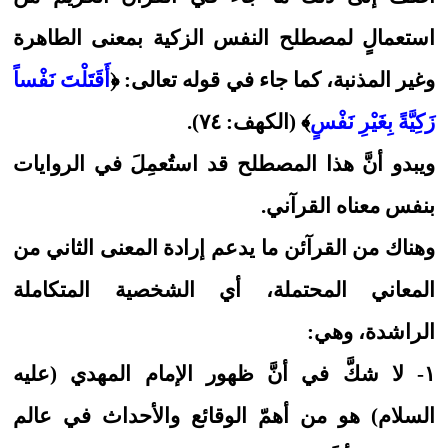
استعمالٍ لمصطلح النفس الزكية بمعنى الطاهرة
وغير المذنبة، كما جاء في قوله تعالى: ﴿
أَقَتَلْتَ نَفْساً
زَكِيَّةً بِغَيْرِ نَفْسٍ
﴾ (الكهف: ٧٤).
ويبدو أنَّ هذا المصطلح قد استُعمِلَ في الروايات
بنفس معناه القرآني.
وهناك من القرآئن ما يدعم إرادة المعنى الثاني من
المعاني المحتملة، أي الشخصية المتكاملة
الراشدة، وهي:
١- لا شكَّ في أنَّ ظهور الإمام المهدي (عليه
السلام) هو من أهمّ الوقائع والأحداث في عالم