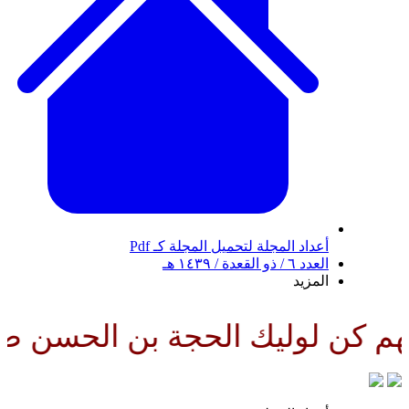
أعداد المجلة
لتحميل المجلة كـ Pdf
العدد ٦ / ذو القعدة / ١٤٣٩ هـ
المزيد
يك الحجة بن الحسن صلواتك عليه 