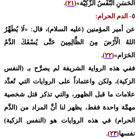
الحَسَنِ النَّفْسُ الزَّكِيَّة»
(٢١)
.
٥- الدم الحرام:
عن أمير المؤمنين (عليه السلام)، قال: «لَا يُطَهِّرُ
اللهُ‏ الْأَرْضَ‏ مِنَ الظَّالِمِينَ حَتَّى يُسْفَكَ الدَّمُ
الحَرَام»
(٢٢)
.
ففي هذه الرواية الشريفة لم يصرَّح بـ (النفس
الزكية)، ولكن واعتماداً على الروايات التي تُعدِّد
علامات ما قبل الظهور، والتي تذكر قتل شخصية
مهمَّة واحدة فقط، يظهر لنا أنَّ المراد من (الدَّم
الحرام) في هذه الروايات هو (النفس الزكية)
نفسها
(٢٣)
.