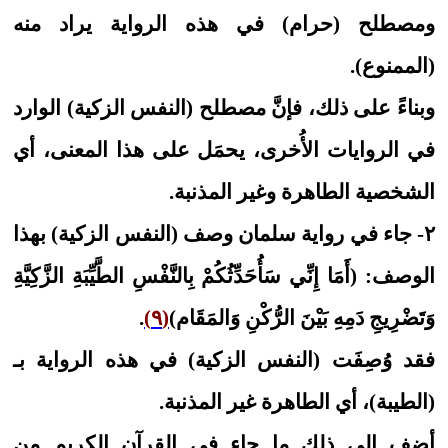
ومصطلح (حرام) في هذه الرواية يراد منه
(الممنوع).
وبناءً على ذلك، فإنَّ مصطلح (النفس الزكية) الوارد
في الروايات الأُخرى، يحمَل على هذا المعنى، أي
الشخصية الطاهرة وغير المذنبة.
٢- جاء في رواية سلمان وصف (النفس الزكية) بهذا
الوصف: (أَمَا إِنِّي‏ سَأُحَدِّثُكُمْ‏ بِالنَّفْسِ الطَّيِّبَةِ الزَّكِيَّةِ
وَتَضْرِيجِ دَمِهِ بَيْنَ الرُّكْنِ وَالمَقَام)
(٩)
.
فقد وُصِفَت (النفس الزكية) في هذه الرواية بـ
(الطيبة)، أي الطاهرة غير المذنبة.
أضف إلى ذلك ما جاء في القرآن الكريم من