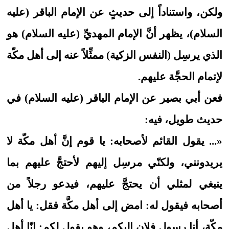
ولكن، واستناداً إلى حديثٍ عن الإمام الباقر (عليه
السلام)، يظهر أنَّ الإمام المهديِّ (عليه السلام) هو
الذي يرسِل (النفس الزكية) ممثِّلاً عنه إلى أهل مكّة
لإتمام الحجَّة عليهم.
فعن أبي بصير عن الإمام الباقر (عليه السلام) في
حديث طويل، فيه:
«... يقول‏ القائم‏ لأصحابه:‏ يا قوم إنَّ أهل مكّة لا
يريدونني، ولكنّي مرسِل إليهم لأحتجَّ عليهم بما
ينبغي لمثلي أن يحتجَّ عليهم، فيدعو رجلاً من
أصحابه فيقول له: امض إلى أهل مكَّة فقل: يا أهل
مكّة، أنا رسول فلان إليكم، وهو يقول لكم: إنّا أهل