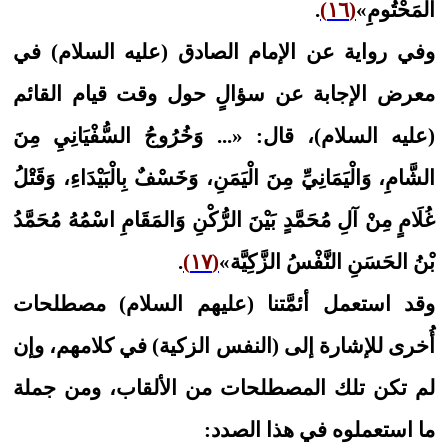
المَحْتُومِ»
(١٦)
.
وفي رواية عن الإمام الصادق (عليه السلام) في
معرض الإجابة عن سؤالٍ حول وقت قيام القائم
(عليه السلام)، قال: «... وَخُرُوجُ‏ السُّفْيَانِيِ‏ مِنَ‏
الشَّامِ‏، وَالْيَمَانِيِّ مِنَ الْيَمَنِ، وَخَسْفٌ بِالْبَيْدَاءِ، وَقَتْلُ
غُلَامٍ مِنْ آلِ مُحَمَّدٍ بَيْنَ الرُّكْنِ وَالمَقَامِ اسْمُهُ مُحَمَّدُ
بْنُ الحَسَنِ النَّفْسُ الزَّكِيَّة»
(١٧)
.
وقد استعمل أئمَّتنا (عليهم السلام) مصطلحات
أُخرى للإشارة إلى (النفس الزكية) في كلامهم، وإن
لم تكن تلك المصطلحات من الألقاب، ومن جملة
ما استعملوه في هذا الصدد: