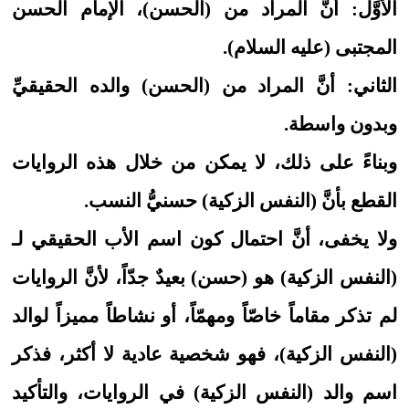
الأوَّل: أنَّ المراد من (الحسن)، الإمام الحسن
المجتبى (عليه السلام).
الثاني: أنَّ المراد من (الحسن) والده الحقيقيِّ
وبدون واسطة.
وبناءً على ذلك، لا يمكن من خلال هذه الروايات
القطع بأنَّ (النفس الزكية) حسنيُّ النسب.
ولا يخفى، أنَّ احتمال كون اسم الأب الحقيقي لـ
(النفس الزكية) هو (حسن) بعيدٌ جدّاً، لأنَّ الروايات
لم تذكر مقاماً خاصّاً ومهمّاً، أو نشاطاً مميزاً لوالد
(النفس الزكية)، فهو شخصية عادية لا أكثر، فذكر
اسم والد (النفس الزكية) في الروايات، والتأكيد