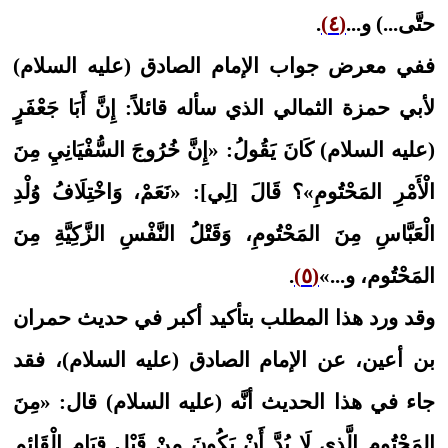
حتَّى...) و...
(٤)
.
ففي معرض جواب الإمام الصادق (عليه السلام)
لأبي حمزة الثمالي الذي سأله قائلاً: إِنَّ أَبَا جَعْفَرٍ
(عليه السلام) كَانَ يَقُولُ: «إِنَّ‏ خُرُوجَ‏ السُّفْيَانِيِ‏ مِنَ‏
الْأَمْرِ المَحْتُومِ»؟‏ قَالَ [لِي]: «نَعَمْ، وَاخْتِلَافُ وُلْدِ
الْعَبَّاسِ مِنَ المَحْتُومِ، وَقَتْلُ النَّفْسِ الزَّكِيَّةِ مِنَ
المَحْتُوم‏، و...»
(٥)
.
وقد ورد هذا المطلب بتأكيد أكبر في حديث حمران
بن أعين، عن الإمام الصادق (عليه السلام)، فقد
جاء في هذا الحديث أنَّه (عليه السلام) قال: «مِنَ‏
المَحْتُومِ‏ الَّذِي‏ لَا بُدَّ أَنْ يَكُونَ مِنْ قَبْلِ قِيَامِ الْقَائِمِ