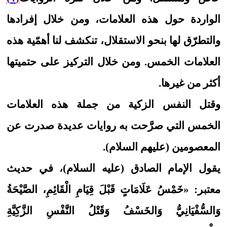
الواردة حول هذه العلامات، ومن خلال إفرادها
والتطرّق لها بنحو الاستقلال، تنكشف لنا أهمّية هذه
العلامات الخمس. ومن خلال التركيز على حتميتها
أكثر من غيرها.
وقتل النفس الزكية من جملة هذه العلامات
الخمس التي صرَّحت به روايات عديدة صدرت عن
المعصومين (عليهم السلام).
يقول الإمام الصادق (عليه السلام)، في حديث
معتبر: «خَمْسُ‏ عَلَامَاتٍ‏ قَبْلَ قِيَامِ الْقَائِمِ، الصَّيْحَةُ
وَالسُّفْيَانِيُّ وَالخَسْفُ وَقَتْلُ النَّفْسِ الزَّكِيَّةِ