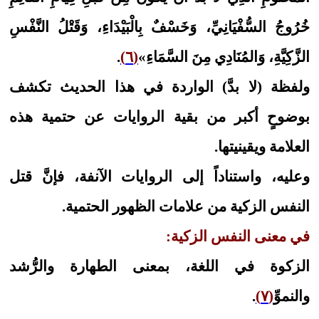
خُرُوجُ السُّفْيَانِيِّ، وَخَسْفٌ بِالْبَيْدَاءِ، وَقَتْلُ النَّفْسِ
الزَّكِيَّةِ، وَالمُنَادِي مِنَ السَّمَاءِ»
(٦)
.
ولفظة (لا بدَّ) الواردة في هذا الحديث تكشف
بوضوحٍ أكبر من بقية الروايات عن حتمية هذه
العلامة ويقينيتها.
وعليه، واستناداً إلى الروايات الآنفة، فإنَّ قتل
النفس الزكية من علامات الظهور الحتمية.
في معنى النفس الزكية:
الزكوة في اللغة، بمعنى الطهارة والرُّشد
والنموِّ
(٧)
.