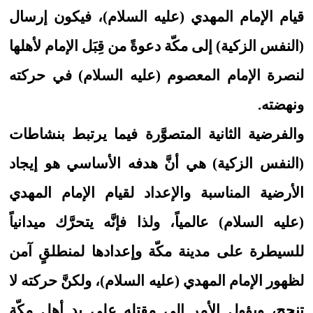
قيام الإمام المهدي (عليه السلام)، فيكون إرسال
(النفس الزكية) إلى مكّة دعوةً من قِبَل الإمام لأهلها
لنصرة الإمام المعصوم (عليه السلام) في حركته
ونهضته.
والفرضية الثانية المتصوَّرة فيما يرتبط بنشاطات
(النفس الزكية) هي أنَّ هدفه الأساسي هو إيجاد
الأرضية المناسبة والإعداد لقيام الإمام المهدي
(عليه السلام) عالمياً، ولذا فإنَّه يتحرَّك ميدانياً
للسيطرة على مدينة مكّة وإعدادها لمنطلقٍ آمن
لظهور الإمام المهدي (عليه السلام)، ولكنَّ حركته لا
تنجح، ويؤول الأمر إلى مقتله على يد أهل مكّة