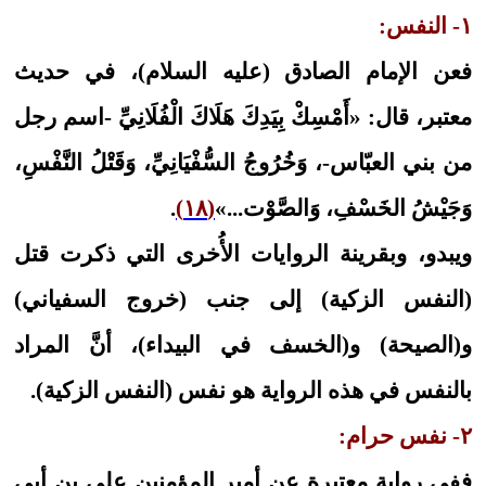
١- النفس:
فعن الإمام الصادق (عليه السلام)، في حديث
معتبر، قال: «أَمْسِكْ‏ بِيَدِكَ‏ هَلَاكَ‏ الْفُلَانِيِّ -اسم رجل
من بني العبّاس-، وَخُرُوجُ السُّفْيَانِيِّ، وَقَتْلُ النَّفْسِ،
وَجَيْشُ الخَسْفِ، وَالصَّوْت‏...»
(١٨)
.
ويبدو، وبقرينة الروايات الأُخرى التي ذكرت قتل
(النفس الزكية) إلى جنب (خروج السفياني)
و(الصيحة) و(الخسف في البيداء)، أنَّ المراد
بالنفس في هذه الرواية هو نفس (النفس الزكية).
٢- نفس حرام:
ففي رواية معتبرة عن أمير المؤمنين علي بن أبي