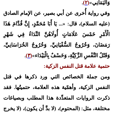
وَالْيَمَانِي‏»
(٢)
.
وفي رواية أُخرى عن أبي بصير، عن الإمام الصادق
(عليه السلام)، قال: «... يَا أَبَا مُحَمَّدٍ، إِنَّ‏ قُدَّامَ‏ هَذَا
الْأَمْرِ خَمْسَ عَلَامَاتٍ أُولَاهُنَّ النِّدَاءُ فِي شَهْرِ
رَمَضَانَ، وَخُرُوجُ السُّفْيَانِيِّ، وَخُرُوجُ الخُرَاسَانِيِّ،
وَقَتْلُ النَّفْسِ الزَّكِيَّةِ، وَخَسْفٌ بِالْبَيْدَاء»
(٣)
.
حتمية علامة قتل النفس الزكية:
ومن جملة الخصائص التي ورد ذكرها في قتل
النفس الزكية، وأهمّية هذه العلامة، حتميتُها. فقد
ذكرت الروايات المتعدِّدة هذا المطلب وبصياغات
مختلفة، مثل: (المحتوم)، (لا بدَّ أن يكون)، (لا يخرج