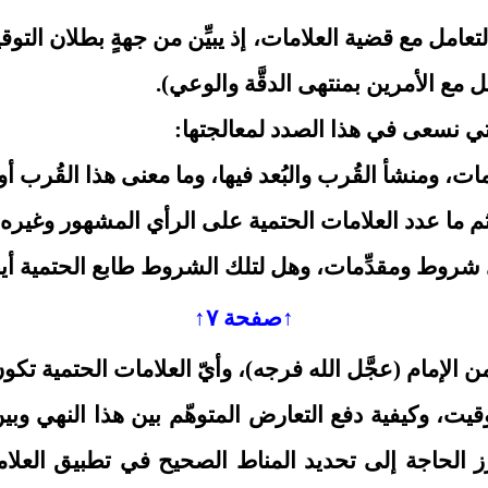
تعامل مع قضية العلامات، إذ يبيِّن من جهةٍ بطلان ال
امل مع الأمرين بمنتهى الدقَّة والوعي).
لتي نسعى في هذا الصدد لمعالجتها:
ات، ومنشأ القُرب والبُعد فيها، وما معنى هذا القُرب أو
دة؟ ثم ما عدد العلامات الحتمية على الرأي المشهور وغي
ى شروط ومقدِّمات، وهل لتلك الشروط طابع الحتمية أيض
↑صفحة ٧↑
إمام (عجَّل الله فرجه)، وأيّ العلامات الحتمية تكون أوّ
يت، وكيفية دفع التعارض المتوهّم بين هذا النهي وبين
ز الحاجة إلى تحديد المناط الصحيح في تطبيق العلامة،