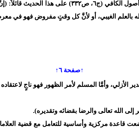
وقد علَّق المولى محمد صالح المازندراني في شرح أصول
جهله بالعلم الغيبي، أو لأنَّ كل وقتٍ مفروض فهو في معرض 
↑صفحة ٦↑
 الأزلي، وأمَّا المسلم لأمر الظهور فهو ناجٍ لاعتقاد
 إلى الله تعالى والرضا بقضائه وتقديره).
 - وضعت قاعدة مركزية وأساسية للتعامل مع قضية العلا