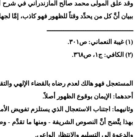
ببيان أنَّ كل من يحدِّد وقتاً للظهور فهو كاذب، إمَّا ل
ـــــــــــــــــــــــــــــــــــــــــــــــ
(١) غيبة النعماني: ص٣٠١.
(٢) الكافي: ج١، ص٣٦٨.
المستعجل فهو هالك لعدم رضاه بالقضاء الإلهي والتقدير
أحدهما: الإيمان بوقوع الظهور أصلاً.
وثانيهما: اجتناب الاستعجال الذي يستلزم تفويض الأمر
بهذا يتَّضح أنَّ النصوص الشريفة - ومنها ما تقدَّم
والدعوة إلى التسليم والانتظار الواعي.