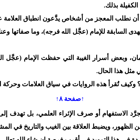
الكفيلة بذلك.
ح أن نطلب المعجز من أشخاص يدَّعون انطباق العلامة ع
السابقة للإمام (عجَّل الله فرجه)، وما صفاتها وعناوين
مان، وبعض أسرار الغيبة التي حفظت الإمام (عجَّل ا
 مثل هذا الحال.
رج؟ وكيف تُقرأ هذه الروايات في سياق العلامات وحركة 
↑صفحة ٨↑
ا مجرَّد الاستفهام أو صرف الإثراء العلمي، بل تهدف
لظهور، ويضبط العلاقة بين الغيب والتاريخ في المش
واردة في هذا التمهيد في أقرب فرصة إن شاء الله تعالى.