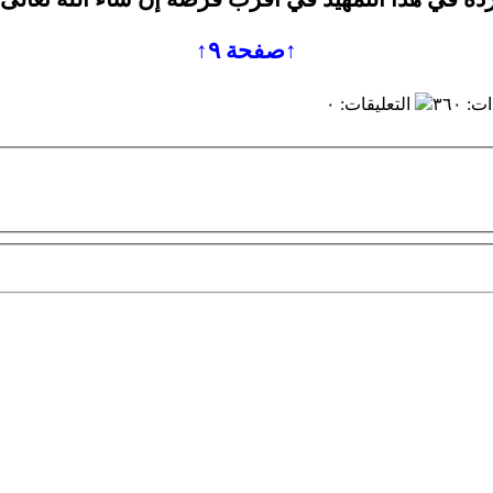
↑صفحة ٩↑
ات
:
٣٦٠
التعليقات
:
٠