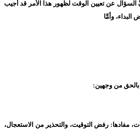
 الكافي (ج٦، ص٣٣٢) على هذا الحديث قائلاً: (إنَّ السؤال عن تعيين الوقت لظهور هذا الأمر قد أجيب
البداء، وأمَّا
ه بالحق من وجهين:
مات، مفادها: رفض التوقيت، والتحذير من الاستعجال،