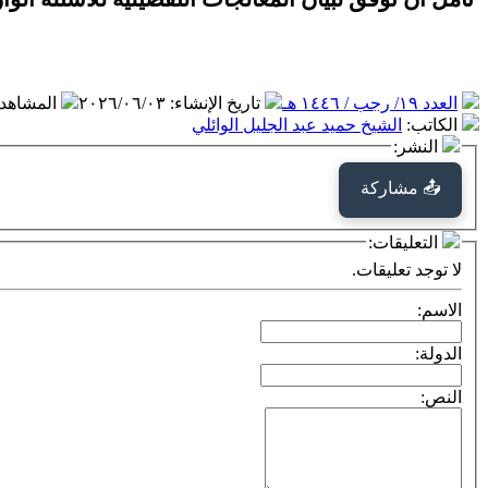
العدد ١٩/ رجب / ١٤٤٦ هـ
تاريخ الإنشاء
:
٢٠٢٦/٠٦/٠٣
المشاهد
الكاتب
:
الشيخ حميد عبد الجليل الوائلي
النشر:
📤 مشاركة
التعليقات:
لا توجد تعليقات.
الاسم:
الدولة:
النص: