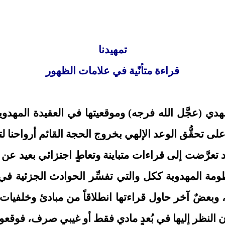
تمهيدنا
قراءة متأنّية في علامات الظهور
هدي (عجَّل الله فرجه) وموقعيتها في العقيدة المهدوي
لى تحقُّق الوعد الإلهي بخروج الحجة القائم أرواحنا ل
قد تعرَّضت إلى قراءات متباينة وتعاطٍ اجتزائي بعيد ع
ومة المهدوية ككل والتي تفسِّر الحوادث الجزئية في
وبعضٌ آخر حاول قراءتها انطلاقاً من مبادئ وخلفيات 
النظر إليها في بُعدٍ مادي فقط أو غيبي صرف، فوقعوا 