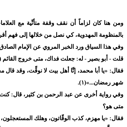
ومن هنا كان لزاماً أن نقف وقفة متأنِّية مع العل
بالمنظومة المهدوية، كي نصل من خلالها إلى فهم أقرب
وفي هذا السياق ورد الخبر المروي عن الإمام الصادق (
قلت - أبو بصير - له: جعلت فداك، متى خروج القائم (
فقال: «يا أبا محمد، إنَّا أهل بيت لا نوقِّت، وقد قال
شهر رمضان...»(١).
وفي رواية أخرى عن عبد الرحمن بن كثير، قال: كنت ع
متى هو؟
فقال: «يا مهزم، كذب الوقّاتون، وهلك المستعجلون، ون