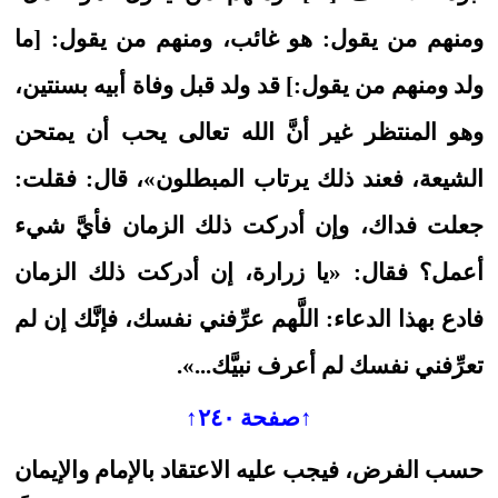
ومنهم من يقول: هو غائب، ومنهم من يقول: [ما
ولد ومنهم من يقول:] قد ولد قبل وفاة أبيه بسنتين،
وهو المنتظر غير أنَّ الله تعالى يحب أن يمتحن
الشيعة، فعند ذلك يرتاب المبطلون»، قال: فقلت:
جعلت فداك، وإن أدركت ذلك الزمان فأيَّ شيء
أعمل؟ فقال: «يا زرارة، إن أدركت ذلك الزمان
فادع بهذا الدعاء: اللَّهم عرِّفني نفسك، فإنَّك إن لم
تعرِّفني نفسك لم أعرف نبيَّك...».
↑صفحة ٢٤٠↑
حسب الفرض، فيجب عليه الاعتقاد بالإمام والإيمان