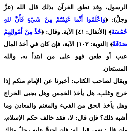
الرسول، وقد نطق القرآن بذلك قال الله (عزَّ
وجلَّ): ﴿
وَاعْلَمُوا أَنَّما غَنِمْتُمْ مِنْ شَيْءٍ فَأَنَّ للهِ
خُمُسَهُ
﴾ [الأنفال: ٤١] الآية. وقال: ﴿
خُذْ مِنْ أَمْوالِهِمْ
صَدَقَةً
﴾ [التوبة: ١٠٣] الآية، فإن كان في أخذ المال
عيب أو طعن فهو على من ابتدأ به، والله
المستعان.
ويقال لصاحب الكتاب: أخبرنا عن الإمام منكم إذا
خرج وغلب، هل يأخذ الخمس وهل يجبى الخراج
وهل يأخذ الحق من الفيء والمغنم والمعادن وما
أشبه ذلك؟ فإن قال: لا، فقد خالف حكم الإسلام،
وإن قال: نعم، قيل له: فإن احتجَّ عليه رجلٌ مثلك