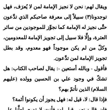
ويقال لهم: نحن لا نجيز الإمامة لمن لا يُعرَف، فهل
توجدونا(٣) سبيلاً إلى معرفة صاحبكم الذي تدَّعون
حتَّى نجيز له الإمامة كما نجوِّز للموجودين من سائر
العترة، وإلَّا فلا سبيل إلى تجويز الإمامة للمعدومين،
وكلّ من لم يكن موجوداً فهو معدوم، وقد بطل
تجويز الإمامة لمن تدَّعون.
فأقول - وبالله أستعين -: يقال لصاحب الكتاب: هل
تشكّ في وجود علي بن الحسين وولده (عليهم
السلام) الذين نأتمّ بهم؟
فإذا قال: لا، قيل له: فهل يجوز أن يكونوا أئمة؟
فإن قال: نعم، قيل له: فأنت لا تدري لعلَّنا على