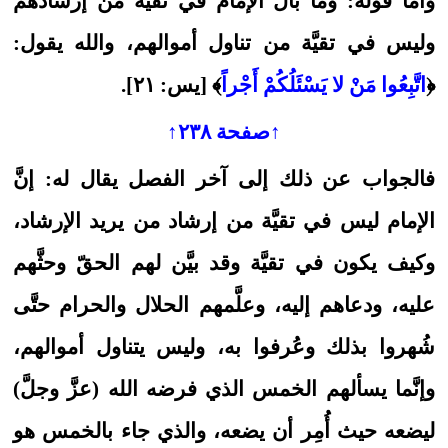
وأمّا قوله: وما بال الإمام في تقيَّة من إرشادهم
وليس في تقيَّة من تناول أموالهم، والله يقول:
﴿
اتَّبِعُوا مَنْ لا يَسْئَلُكُمْ أَجْراً
﴾ [يس: ٢١].
↑صفحة ٢٣٨↑
فالجواب عن ذلك إلى آخر الفصل يقال له: إنَّ
الإمام ليس في تقيَّة من إرشاد من يريد الإرشاد،
وكيف يكون في تقيَّة وقد بيَّن لهم الحقّ وحثَّهم
عليه، ودعاهم إليه، وعلَّمهم الحلال والحرام حتَّى
شُهروا بذلك وعُرفوا به، وليس يتناول أموالهم،
وإنَّما يسألهم الخمس الذي فرضه الله (عزَّ وجلَّ)
ليضعه حيث أُمِر أن يضعه، والذي جاء بالخمس هو