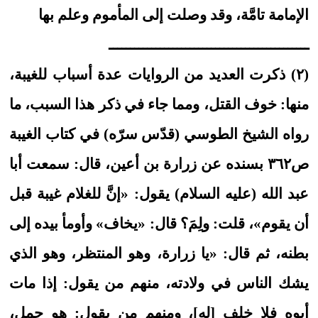
الإمامة تامَّة، وقد وصلت إلى المأموم وعلم بها
ـــــــــــــــــــــــــــــــــــــــــــــــ
(٢) ذكرت العديد من الروايات عدة أسباب للغيبة،
منها: خوف القتل، ومما جاء في ذكر هذا السبب، ما
رواه الشيخ الطوسي (قدّس سرّه) في كتاب الغيبة
ص٣٦٢ بسنده عن زرارة بن أعين، قال: سمعت أبا
عبد الله (عليه السلام) يقول: «إنَّ للغلام غيبة قبل
أن يقوم»، قلت: ولِمَ؟ قال: «يخاف» وأومأ بيده إلى
بطنه، ثم قال: «يا زرارة، وهو المنتظر، وهو الذي
يشك الناس في ولادته، منهم من يقول: إذا مات
أبوه فلا خلف [له]، ومنهم من يقول: هو حمل،