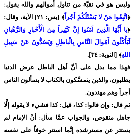
وليس هو في تقيَّة من تناول أموالهم والله يقول:
﴿
اتَّبِعُوا مَنْ لا يَسْئَلُكُمْ أَجْراً
﴾ [يس: ٢١] الآية، وقال:
﴿
يا أَيُّهَا الَّذِينَ آمَنُوا إِنَّ كَثِيراً مِنَ الْأَحْبارِ وَالرُّهْبانِ
لَيَأْكُلُونَ أَمْوالَ النَّاسِ بِالْباطِلِ وَيَصُدُّونَ عَنْ سَبِيلِ
اللهِ
﴾ [التوبة: ٣٤].
فهذا مما يدل على أنَّ أهل الباطل عرض الدنيا
يطلبون، والذين يتمسَّكون بالكتاب لا يسألون الناس
أجراً وهم مهتدون.
ثم قال: وإن قالوا: كذا، قيل: كذا فشيء لا يقوله إلَّا
جاهل منقوص، والجواب عمَّا سأل: أنَّ الإمام لم
يستتر عن مسترشده إنَّما استتر خوفاً على نفسه