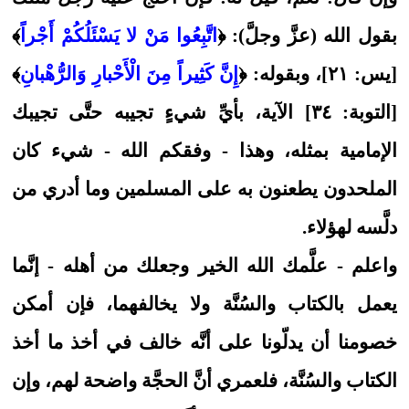
بقول الله (عزَّ وجلَّ): ﴿
اتَّبِعُوا مَنْ لا يَسْئَلُكُمْ أَجْراً
﴾
[يس: ٢١]، وبقوله: ﴿
إِنَّ كَثِيراً مِنَ الْأَحْبارِ وَالرُّهْبانِ
﴾
[التوبة: ٣٤] الآية، بأيِّ شيءٍ تجيبه حتَّى تجيبك
الإمامية بمثله، وهذا - وفقكم الله - شيء كان
الملحدون يطعنون به على المسلمين وما أدري من
دلَّسه لهؤلاء.
واعلم - علَّمك الله الخير وجعلك من أهله - إنَّما
يعمل بالكتاب والسُنَّة ولا يخالفهما، فإن أمكن
خصومنا أن يدلّونا على أنَّه خالف في أخذ ما أخذ
الكتاب والسُنَّة، فلعمري أنَّ الحجَّة واضحة لهم، وإن