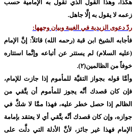
هكذا، وهذا القول الذي تقول به الإمامية حسب
زعمه لا يقول به إلَّا جاهل.
ردّ دعوى الزيدية في الغيبة وبيان وجهها:
فأجابه الشيخ ابن قبة (رحمه الله) قائلاً: إنَّ الإمام
(عليه السلام) لم يستتر عن أتباعه وإنَّما استتاره
خوفاً من الظالمين(٢).
وأمَّا قوله بجواز التقيَّة للمأموم إذا جازت للإمام،
فإن كان قصدك أنَّه يجوز للمأموم أن يتَّقي من
الظالم إذا حصل خطر عليه، فهذا ممَّا لا شكَّ في
جوازه، وإن كان قصدك أنَّه يتَّقي أي لا يعتقد بإمامة
الإمام فهذا غير جائز، لأنَّ الأدلة التي دلَّت على