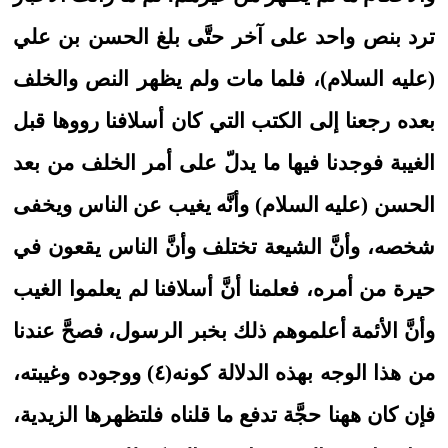
ترد بنص واحد على آخر حتَّى بلغ الحسن بن علي
(عليه السلام)، فلما مات ولم يظهر النص والخلف
بعده رجعنا إلى الكتب التي كان أسلافنا رووها قبل
الغيبة فوجدنا فيها ما يدلّ على أمر الخلف من بعد
الحسن (عليه السلام) وأنَّه يغيب عن الناس ويخفى
شخصه، وأنَّ الشيعة تختلف وأنَّ الناس يقعون في
حيرة من أمره، فعلمنا أنَّ أسلافنا لم يعلموا الغيب
وأنَّ الأئمة أعلموهم ذلك بخبر الرسول، فصحَّ عندنا
من هذا الوجه بهذه الدلالة كونه(٤) ووجوده وغيبته،
فإن كان ههنا حجَّة تدفع ما قلناه فلتظهرها الزيدية،