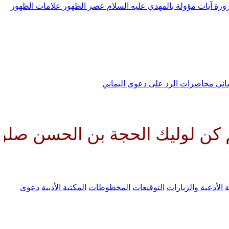
رورة
آيات مؤولة بالمهدي عليه السلام
عصر الظهور
علامات الظهور
ماني
محاضرات الرد على دعوى اليماني
الحجة بن الحسن صلواتك عليه وعل
ة
الأدعية والزيارات
التوقيعات
المخطوطات
المكتبة الأدبية
دعوى