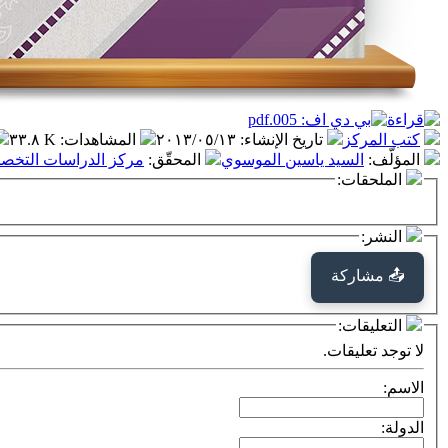
كتب المركز
تاريخ الإنشاء
:
٢٠١٣/٠٥/١٣
المشاهدات
:
٣٣.٨ K
المؤلّف
:
السيد ياسين الموسوي
المحقّق
:
مركز الدراسات التخصصي
الملحقات:
النشر:
📤 مشاركة
التعليقات:
لا توجد تعليقات.
الاسم:
الدولة: