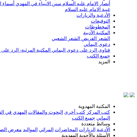
أنصار الإمام عليه السلام
سنن الانبياء في المهدي
أسماء ا
غيبة الامام عليه السلام
الأدعية والزيارات
التوقيعات
المخطوطات
المكتبة الأدبية
الشعر القريض
الشعر الشعبي
دعوى اليماني
فتاوى الرد على دعوى اليماني
المكتبة المرئية- الرد على
جميع الكتب
المزيد
بسم الل
المكتبة المهدوية
كتب المركز
كتب أخرى
البحوث والمقالات
المهدي في الق
اليماني
جميع الكتب
وسائط متعددة
الأدعية
الزيارات
المحاضرات
المراثي
المواليد
معرض الصو
الأسئلة والأجوبة المهدوية