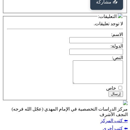
كة
ت:
يقات.
ت التخصصية في الإمام المهدي (عجّل الله فرجه)
ف
ز