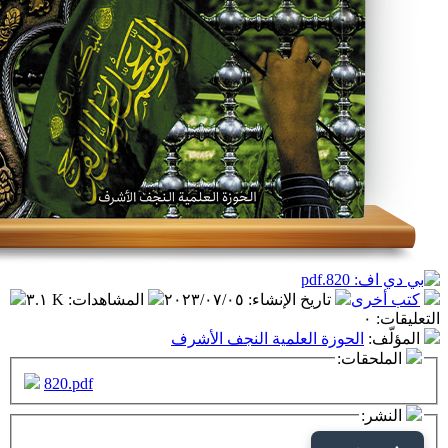
تاريخ الإنشاء
:
٢٠٢٣/٠٧/٠٥
المشاهدات
:
٣.١ K
حوزة العلمية النجف الأشرف
ت:
820.pdf