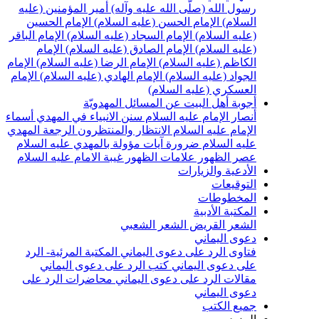
سول الله (صلّى الله عليه وآله)
أمير المؤمنين (عليه
لسلام)
الإمام الحسن (عليه السلام)
الإمام الحسين
عليه السلام)
الإمام السجاد (عليه السلام)
الإمام الباقر
عليه السلام)
الإمام الصادق (عليه السلام)
الإمام
لكاظم (عليه السلام)
الإمام الرضا (عليه السلام)
الإمام
لجواد (عليه السلام)
الإمام الهادي (عليه السلام)
الإمام
لعسكري (عليه السلام)
جوبة أهل البيت عن المسائل المهدويّة
نصار الإمام عليه السلام
سنن الانبياء في المهدي
أسماء
لإمام عليه السلام
الانتظار والمنتظرون
الرجعة
المهدي
ليه السلام ضرورة
آيات مؤولة بالمهدي عليه السلام
صر الظهور
علامات الظهور
غيبة الامام عليه السلام
لأدعية والزيارات
لتوقيعات
لمخطوطات
لمكتبة الأدبية
لشعر القريض
الشعر الشعبي
عوى اليماني
تاوى الرد على دعوى اليماني
المكتبة المرئية- الرد
لى دعوى اليماني
كتب الرد على دعوى اليماني
قالات الرد على دعوى اليماني
محاضرات الرد على
عوى اليماني
ميع الكتب