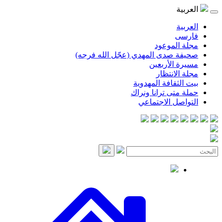
موعود
صدى المهدي (عجّل الله فرجه)
لأربعين
انتظار
قافة المهدوية
ى ترانا ونراك
 الاجتماعي