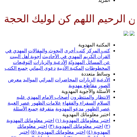
لمزيد
للهم كن لوليك الحجة بن الحسن ص
لمكتبة المهدوية
تب المركز
كتب أخرى
البحوث والمقالات
المهدي في
لقرآن الكريم
المهدي في الأحاديث
أجوبة أهل البيت
ن المسائل المهدويّة
الأدعية والزيارات
التوقيعات
لمخطوطات
المكتبة الأدبية
دعوى اليماني
جميع الكتب
سائط متعددة
لأدعية
الزيارات
المحاضرات
المراثي
المواليد
معرض
لصور
مقاطع مهدوية
لأسئلة والأجوبة المهدوية
لانتظار والمنتظرون
أصحاب الإمام المهدي عليه
لسلام
السفراء والفقهاء
علامات الظهور
عصر الغيبة
صر الظهور
مدعو المهدوية
متفرقة
جميع الأسئلة
ختبر معلوماتك المهدوية
ختبر معلوماتك المهدوية (١)
اختبر معلوماتك المهدوية
اختبر معلوماتك المهدوية (٣)
اختبر معلوماتك
لمهدوية (٤)
اختبر معلوماتك المهدوية (٥)
اختبر