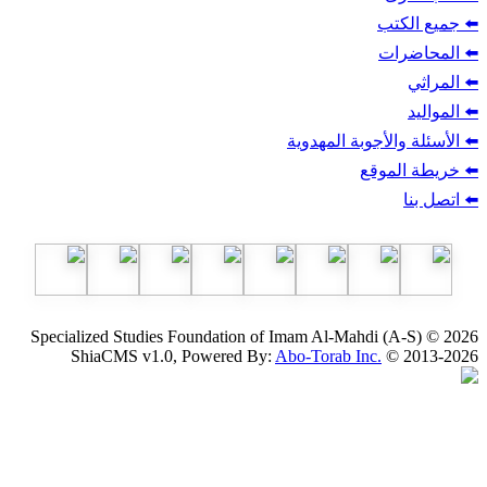
ب
أجوبة المهدوية
وقع
Specialized Studies Foundation of Imam Al-Mahdi
ShiaCMS v1.0, Powered By:
Abo-Torab Inc.