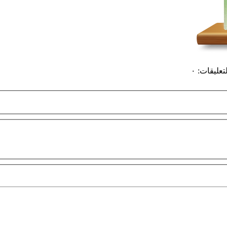
لتعليقات
:
٠