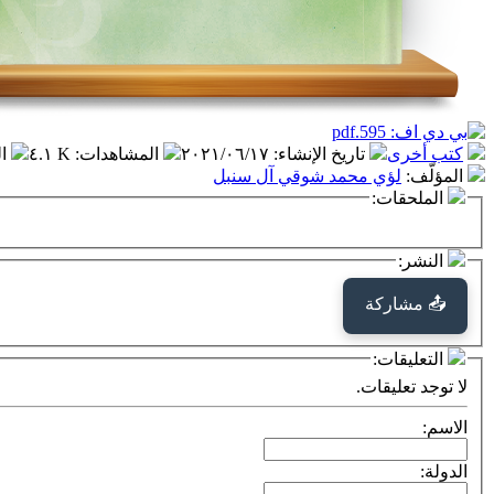
كتب أخرى
تاريخ الإنشاء
:
٢٠٢١/٠٦/١٧
المشاهدات
:
٤.١ K
ا
المؤلّف
:
لؤي محمد شوقي آل سنبل
الملحقات:
النشر:
📤 مشاركة
التعليقات:
لا توجد تعليقات.
الاسم:
الدولة: