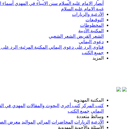
أنصار الإمام عليه السلام
سنن الانبياء في المهدي
أسماء ا
غيبة الامام عليه السلام
الأدعية والزيارات
التوقيعات
المخطوطات
المكتبة الأدبية
الشعر القريض
الشعر الشعبي
دعوى اليماني
فتاوى الرد على دعوى اليماني
المكتبة المرئية- الرد على
جميع الكتب
المزيد
بسم الل
المكتبة المهدوية
كتب المركز
كتب أخرى
البحوث والمقالات
المهدي في الق
اليماني
جميع الكتب
وسائط متعددة
الأدعية
الزيارات
المحاضرات
المراثي
المواليد
معرض الصو
الأسئلة والأجوبة المهدوية