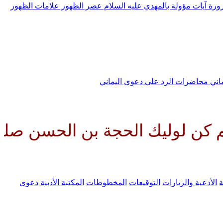
رورة
آيات مؤولة بالمهدي عليه السلام
عصر الظهور
علامات الظهور
ماني
محاضرات الرد على دعوى اليماني
الحجة بن الحسن صلواتك عليه وعل
ة
الأدعية والزيارات
التوقيعات
المخطوطات
المكتبة الأدبية
دعوى