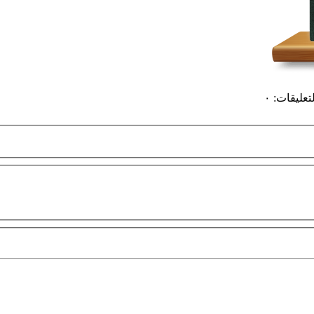
لتعليقات
:
٠