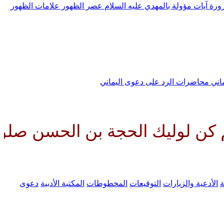
رورة
آيات مؤولة بالمهدي عليه السلام
عصر الظهور
علامات الظهور
ماني
محاضرات الرد على دعوى اليماني
 الحجة بن الحسن صلواتك عليه وعل
ة
الأدعية والزيارات
التوقيعات
المخطوطات
المكتبة الأدبية
دعوى