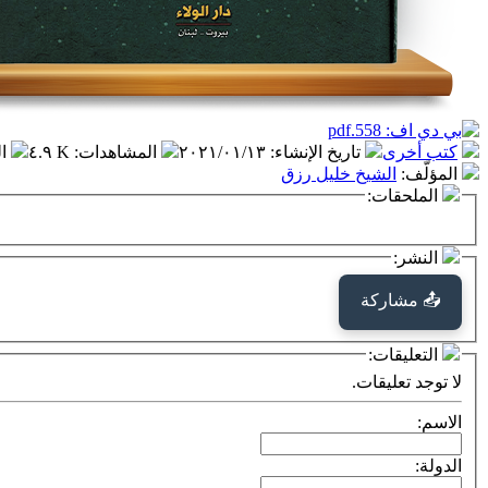
كتب أخرى
تاريخ الإنشاء
:
٢٠٢١/٠١/١٣
المشاهدات
:
٤.٩ K
ا
المؤلّف
:
الشيخ خليل رزق
الملحقات:
النشر:
📤 مشاركة
التعليقات:
لا توجد تعليقات.
الاسم:
الدولة: