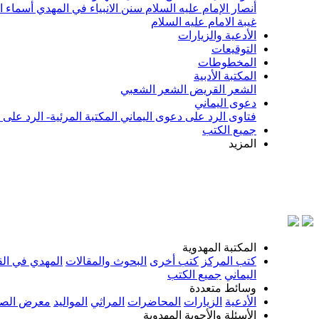
أنصار الإمام عليه السلام
سنن الانبياء في المهدي
أسماء ا
غيبة الامام عليه السلام
الأدعية والزيارات
التوقيعات
المخطوطات
المكتبة الأدبية
الشعر القريض
الشعر الشعبي
دعوى اليماني
فتاوى الرد على دعوى اليماني
المكتبة المرئية- الرد على
جميع الكتب
المزيد
بسم الل
المكتبة المهدوية
كتب المركز
كتب أخرى
البحوث والمقالات
المهدي في الق
اليماني
جميع الكتب
وسائط متعددة
الأدعية
الزيارات
المحاضرات
المراثي
المواليد
معرض الصو
الأسئلة والأجوبة المهدوية