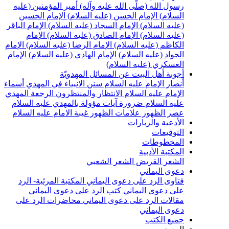
سول الله (صلّى الله عليه وآله)
أمير المؤمنين (عليه
لسلام)
الإمام الحسن (عليه السلام)
الإمام الحسين
عليه السلام)
الإمام السجاد (عليه السلام)
الإمام الباقر
عليه السلام)
الإمام الصادق (عليه السلام)
الإمام
لكاظم (عليه السلام)
الإمام الرضا (عليه السلام)
الإمام
لجواد (عليه السلام)
الإمام الهادي (عليه السلام)
الإمام
لعسكري (عليه السلام)
جوبة أهل البيت عن المسائل المهدويّة
نصار الإمام عليه السلام
سنن الانبياء في المهدي
أسماء
لإمام عليه السلام
الانتظار والمنتظرون
الرجعة
المهدي
ليه السلام ضرورة
آيات مؤولة بالمهدي عليه السلام
صر الظهور
علامات الظهور
غيبة الامام عليه السلام
لأدعية والزيارات
لتوقيعات
لمخطوطات
لمكتبة الأدبية
لشعر القريض
الشعر الشعبي
عوى اليماني
تاوى الرد على دعوى اليماني
المكتبة المرئية- الرد
لى دعوى اليماني
كتب الرد على دعوى اليماني
قالات الرد على دعوى اليماني
محاضرات الرد على
عوى اليماني
ميع الكتب