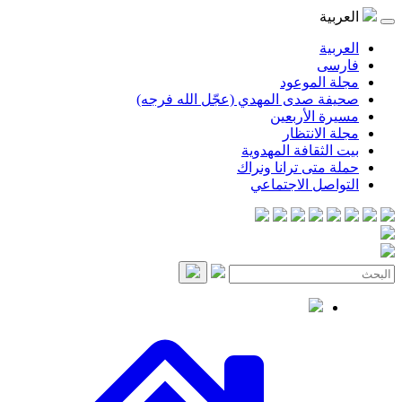
موعود
صدى المهدي (عجّل الله فرجه)
لأربعين
انتظار
قافة المهدوية
ى ترانا ونراك
 الاجتماعي