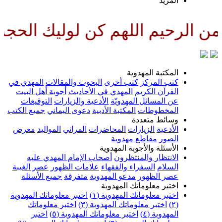
لمزيد
اللهم كن لوليك الحجة بن الحسن 
لمكتبة المهدوية
تب المركز
كتب أخرى
البحوث والمقالات
المهدي في
لقرآن الكريم
المهدي في الأحاديث
أجوبة أهل البيت
ن المسائل المهدويّة
الأدعية والزيارات
التوقيعات
لمخطوطات
المكتبة الأدبية
دعوى اليماني
جميع الكتب
سائط متعددة
لأدعية
الزيارات
المحاضرات
المراثي
المواليد
معرض
لصور
مقاطع مهدوية
لأسئلة والأجوبة المهدوية
لانتظار والمنتظرون
أصحاب الإمام المهدي عليه
لسلام
السفراء والفقهاء
علامات الظهور
عصر الغيبة
صر الظهور
مدعو المهدوية
متفرقة
جميع الأسئلة
ختبر معلوماتك المهدوية
ختبر معلوماتك المهدوية (١)
اختبر معلوماتك المهدوية
اختبر معلوماتك المهدوية (٣)
اختبر معلوماتك
لمهدوية (٤)
اختبر معلوماتك المهدوية (٥)
اختبر