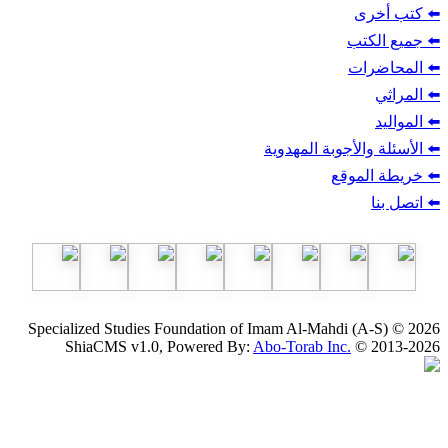
ب
أجوبة المهدوية
وقع
Specialized Studies Foundation of Imam Al-Mahdi
ShiaCMS v1.0, Powered By:
Abo-Torab Inc.