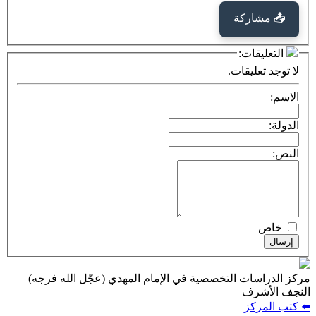
كة
ت:
يقات.
ت التخصصية في الإمام المهدي (عجّل الله فرجه)
ف
ز