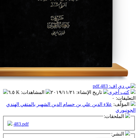
تاريخ الإنشاء
:
٢٠١٩/١١/٢١
المشاهدات
:
٦.٥ K
اء الدين علي بن حسام الدين الشهير بالمتقي الهندي
ت:
483.pdf