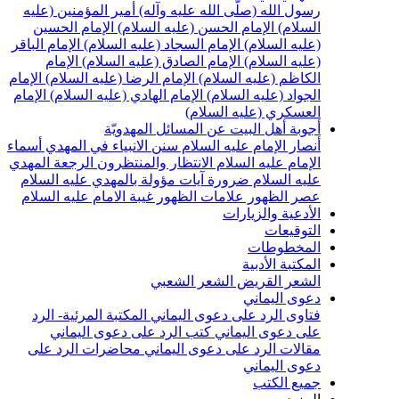
سول الله (صلّى الله عليه وآله)
أمير المؤمنين (عليه
لسلام)
الإمام الحسن (عليه السلام)
الإمام الحسين
عليه السلام)
الإمام السجاد (عليه السلام)
الإمام الباقر
عليه السلام)
الإمام الصادق (عليه السلام)
الإمام
لكاظم (عليه السلام)
الإمام الرضا (عليه السلام)
الإمام
لجواد (عليه السلام)
الإمام الهادي (عليه السلام)
الإمام
لعسكري (عليه السلام)
جوبة أهل البيت عن المسائل المهدويّة
نصار الإمام عليه السلام
سنن الانبياء في المهدي
أسماء
لإمام عليه السلام
الانتظار والمنتظرون
الرجعة
المهدي
ليه السلام ضرورة
آيات مؤولة بالمهدي عليه السلام
صر الظهور
علامات الظهور
غيبة الامام عليه السلام
لأدعية والزيارات
لتوقيعات
لمخطوطات
لمكتبة الأدبية
لشعر القريض
الشعر الشعبي
عوى اليماني
تاوى الرد على دعوى اليماني
المكتبة المرئية- الرد
لى دعوى اليماني
كتب الرد على دعوى اليماني
قالات الرد على دعوى اليماني
محاضرات الرد على
عوى اليماني
ميع الكتب