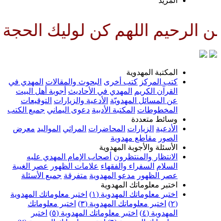
لمزيد
اللهم كن لوليك الحجة بن الحسن ص
لمكتبة المهدوية
تب المركز
كتب أخرى
البحوث والمقالات
المهدي في
لقرآن الكريم
المهدي في الأحاديث
أجوبة أهل البيت
ن المسائل المهدويّة
الأدعية والزيارات
التوقيعات
لمخطوطات
المكتبة الأدبية
دعوى اليماني
جميع الكتب
سائط متعددة
لأدعية
الزيارات
المحاضرات
المراثي
المواليد
معرض
لصور
مقاطع مهدوية
لأسئلة والأجوبة المهدوية
لانتظار والمنتظرون
أصحاب الإمام المهدي عليه
لسلام
السفراء والفقهاء
علامات الظهور
عصر الغيبة
صر الظهور
مدعو المهدوية
متفرقة
جميع الأسئلة
ختبر معلوماتك المهدوية
ختبر معلوماتك المهدوية (١)
اختبر معلوماتك المهدوية
اختبر معلوماتك المهدوية (٣)
اختبر معلوماتك
لمهدوية (٤)
اختبر معلوماتك المهدوية (٥)
اختبر