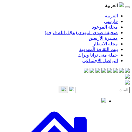
موعود
صدى المهدي (عجّل الله فرجه)
لأربعين
انتظار
قافة المهدوية
ى ترانا ونراك
 الاجتماعي