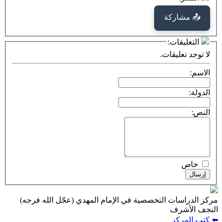
كة
ت:
يقات.
ت التخصصية في الإمام المهدي (عجّل الله فرجه)
ف
ز