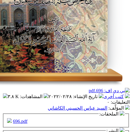
تاريخ الإنشاء
:
٢٠٢٢/٠٢/٢٨
المشاهدات
:
٣.٨ K
سيد عباس الحسيني الكاشاني
ت:
696.pdf