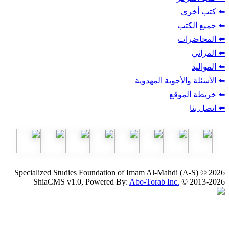
ب
أجوبة المهدوية
وقع
Specialized Studies Foundation of Imam Al-Mahdi
ShiaCMS v1.0, Powered By:
Abo-Torab Inc.