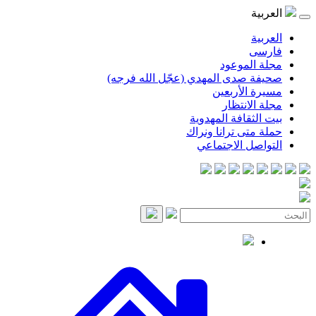
موعود
صدى المهدي (عجّل الله فرجه)
لأربعين
انتظار
قافة المهدوية
ى ترانا ونراك
 الاجتماعي