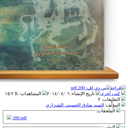
تاريخ الإنشاء
:
٢٠١٤/٠٤/٠٦
المشاهدات
:
١٥.٢ K
٢
سيد صادق الحسيني الشيرازي
ت:
200.pdf