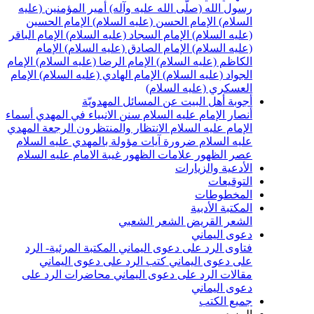
سول الله (صلّى الله عليه وآله)
أمير المؤمنين (عليه
لسلام)
الإمام الحسن (عليه السلام)
الإمام الحسين
عليه السلام)
الإمام السجاد (عليه السلام)
الإمام الباقر
عليه السلام)
الإمام الصادق (عليه السلام)
الإمام
لكاظم (عليه السلام)
الإمام الرضا (عليه السلام)
الإمام
لجواد (عليه السلام)
الإمام الهادي (عليه السلام)
الإمام
لعسكري (عليه السلام)
جوبة أهل البيت عن المسائل المهدويّة
نصار الإمام عليه السلام
سنن الانبياء في المهدي
أسماء
لإمام عليه السلام
الانتظار والمنتظرون
الرجعة
المهدي
ليه السلام ضرورة
آيات مؤولة بالمهدي عليه السلام
صر الظهور
علامات الظهور
غيبة الامام عليه السلام
لأدعية والزيارات
لتوقيعات
لمخطوطات
لمكتبة الأدبية
لشعر القريض
الشعر الشعبي
عوى اليماني
تاوى الرد على دعوى اليماني
المكتبة المرئية- الرد
لى دعوى اليماني
كتب الرد على دعوى اليماني
قالات الرد على دعوى اليماني
محاضرات الرد على
عوى اليماني
ميع الكتب