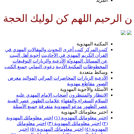
لمزيد
لهم كن لوليك الحجة بن الحسن صل
لمكتبة المهدوية
تب المركز
كتب أخرى
البحوث والمقالات
المهدي في
لقرآن الكريم
المهدي في الأحاديث
أجوبة أهل البيت
ن المسائل المهدويّة
الأدعية والزيارات
التوقيعات
لمخطوطات
المكتبة الأدبية
دعوى اليماني
جميع الكتب
سائط متعددة
لأدعية
الزيارات
المحاضرات
المراثي
المواليد
معرض
لصور
مقاطع مهدوية
لأسئلة والأجوبة المهدوية
لانتظار والمنتظرون
أصحاب الإمام المهدي عليه
لسلام
السفراء والفقهاء
علامات الظهور
عصر الغيبة
صر الظهور
مدعو المهدوية
متفرقة
جميع الأسئلة
ختبر معلوماتك المهدوية
ختبر معلوماتك المهدوية (١)
اختبر معلوماتك المهدوية
اختبر معلوماتك المهدوية (٣)
اختبر معلوماتك
لمهدوية (٤)
اختبر معلوماتك المهدوية (٥)
اختبر