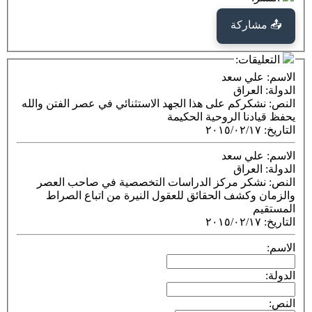
كة
ت:
 سعد
راق
كم على هذا الجهد الاستثنائي في عصر الفتن والله
 الروحية الحكيمة
٢٠١٥/٠٢
 سعد
راق
ر مركز الدراسات التخصصية في صاحب العصر
شف الحقائق للعقول النيرة من اتباع الصراط
٢٠١٥/٠٢