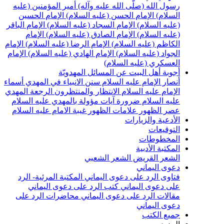
سول الله (صلّى الله عليه وآله)
أمير المؤمنين (عليه
لسلام)
الإمام الحسن (عليه السلام)
الإمام الحسين
عليه السلام)
الإمام السجاد (عليه السلام)
الإمام الباقر
عليه السلام)
الإمام الصادق (عليه السلام)
الإمام
لكاظم (عليه السلام)
الإمام الرضا (عليه السلام)
الإمام
لجواد (عليه السلام)
الإمام الهادي (عليه السلام)
الإمام
لعسكري (عليه السلام)
جوبة أهل البيت عن المسائل المهدويّة
نصار الإمام عليه السلام
سنن الانبياء في المهدي
أسماء
لإمام عليه السلام
الانتظار والمنتظرون
الرجعة
المهدي
ليه السلام ضرورة
آيات مؤولة بالمهدي عليه السلام
صر الظهور
علامات الظهور
غيبة الامام عليه السلام
لأدعية والزيارات
لتوقيعات
لمخطوطات
لمكتبة الأدبية
لشعر القريض
الشعر الشعبي
عوى اليماني
تاوى الرد على دعوى اليماني
المكتبة المرئية- الرد
لى دعوى اليماني
كتب الرد على دعوى اليماني
قالات الرد على دعوى اليماني
محاضرات الرد على
عوى اليماني
ميع الكتب