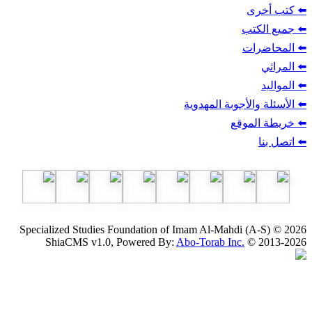
ب
أجوبة المهدوية
وقع
Specialized Studies Foundation of Imam Al-Mahdi
ShiaCMS v1.0, Powered By:
Abo-Torab Inc.