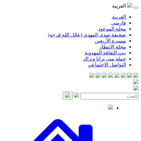
موعود
صدى المهدي (عجّل الله فرجه)
لأربعين
انتظار
قافة المهدوية
ى ترانا ونراك
 الاجتماعي