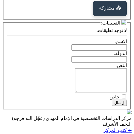
كة
ت:
يقات.
ت التخصصية في الإمام المهدي (عجّل الله فرجه)
ف
ز