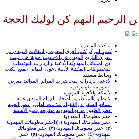
لمزيد
للهم كن لوليك الحجة بن الحسن ص
لمكتبة المهدوية
تب المركز
كتب أخرى
البحوث والمقالات
المهدي في
لقرآن الكريم
المهدي في الأحاديث
أجوبة أهل البيت
ن المسائل المهدويّة
الأدعية والزيارات
التوقيعات
لمخطوطات
المكتبة الأدبية
دعوى اليماني
جميع الكتب
سائط متعددة
لأدعية
الزيارات
المحاضرات
المراثي
المواليد
معرض
لصور
مقاطع مهدوية
لأسئلة والأجوبة المهدوية
لانتظار والمنتظرون
أصحاب الإمام المهدي عليه
لسلام
السفراء والفقهاء
علامات الظهور
عصر الغيبة
صر الظهور
مدعو المهدوية
متفرقة
جميع الأسئلة
ختبر معلوماتك المهدوية
ختبر معلوماتك المهدوية (١)
اختبر معلوماتك المهدوية
اختبر معلوماتك المهدوية (٣)
اختبر معلوماتك
لمهدوية (٤)
اختبر معلوماتك المهدوية (٥)
اختبر