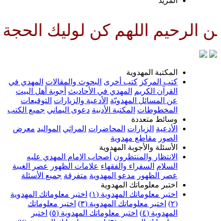
لمزيد
للهم كن لوليك الحجة بن الحسن ص
لمكتبة المهدوية
تب المركز
كتب أخرى
البحوث والمقالات
المهدي في
لقرآن الكريم
المهدي في الأحاديث
أجوبة أهل البيت
ن المسائل المهدويّة
الأدعية والزيارات
التوقيعات
لمخطوطات
المكتبة الأدبية
دعوى اليماني
جميع الكتب
سائط متعددة
لأدعية
الزيارات
المحاضرات
المراثي
المواليد
معرض
لصور
مقاطع مهدوية
لأسئلة والأجوبة المهدوية
لانتظار والمنتظرون
أصحاب الإمام المهدي عليه
لسلام
السفراء والفقهاء
علامات الظهور
عصر الغيبة
صر الظهور
مدعو المهدوية
متفرقة
جميع الأسئلة
ختبر معلوماتك المهدوية
ختبر معلوماتك المهدوية (١)
اختبر معلوماتك المهدوية
اختبر معلوماتك المهدوية (٣)
اختبر معلوماتك
لمهدوية (٤)
اختبر معلوماتك المهدوية (٥)
اختبر