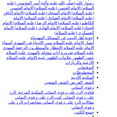
سول الله (صلّى الله عليه وآله)
أمير المؤمنين (عليه
لسلام)
الإمام الحسن (عليه السلام)
الإمام الحسين
عليه السلام)
الإمام السجاد (عليه السلام)
الإمام الباقر
عليه السلام)
الإمام الصادق (عليه السلام)
الإمام
لكاظم (عليه السلام)
الإمام الرضا (عليه السلام)
الإمام
لجواد (عليه السلام)
الإمام الهادي (عليه السلام)
الإمام
لعسكري (عليه السلام)
جوبة أهل البيت عن المسائل المهدويّة
نصار الإمام عليه السلام
سنن الانبياء في المهدي
أسماء
لإمام عليه السلام
الانتظار والمنتظرون
الرجعة
المهدي
ليه السلام ضرورة
آيات مؤولة بالمهدي عليه السلام
صر الظهور
علامات الظهور
غيبة الامام عليه السلام
لأدعية والزيارات
لتوقيعات
لمخطوطات
لمكتبة الأدبية
لشعر القريض
الشعر الشعبي
عوى اليماني
تاوى الرد على دعوى اليماني
المكتبة المرئية- الرد
لى دعوى اليماني
كتب الرد على دعوى اليماني
قالات الرد على دعوى اليماني
محاضرات الرد على
عوى اليماني
ميع الكتب