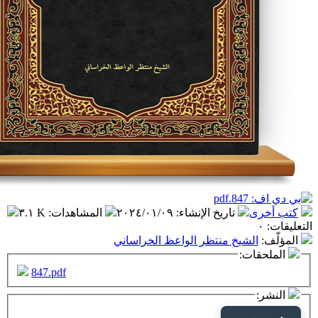
تاريخ الإنشاء
:
٢٠٢٤/٠١/٠٩
المشاهدات
:
٣.١ K
شيخ منتظر الواعظ الخراساني
ت:
847.pdf