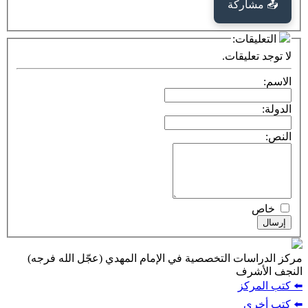
كة
ت:
يقات.
ت التخصصية في الإمام المهدي (عجّل الله فرجه)
ف
ز