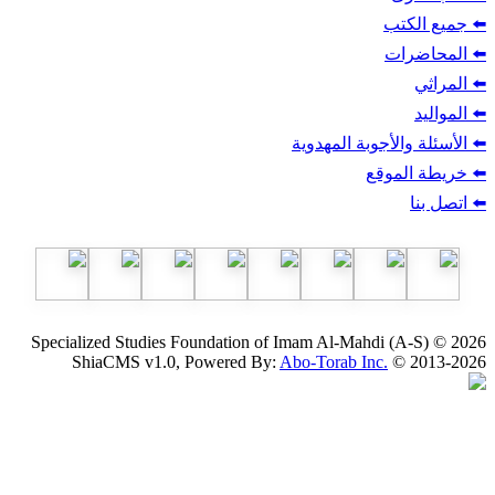
ب
أجوبة المهدوية
وقع
Specialized Studies Foundation of Imam Al-Mahdi
ShiaCMS v1.0, Powered By:
Abo-Torab Inc.