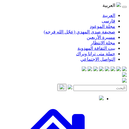
موعود
صدى المهدي (عجّل الله فرجه)
لأربعين
انتظار
قافة المهدوية
ى ترانا ونراك
 الاجتماعي