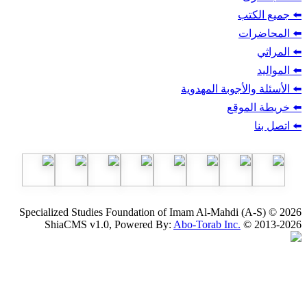
ب
أجوبة المهدوية
وقع
Specialized Studies Foundation of Imam Al-Mahdi
ShiaCMS v1.0, Powered By:
Abo-Torab Inc.