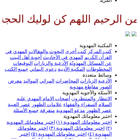
لمزيد
للهم كن لوليك الحجة بن الحسن ص
لمكتبة المهدوية
تب المركز
كتب أخرى
البحوث والمقالات
المهدي في
لقرآن الكريم
المهدي في الأحاديث
أجوبة أهل البيت
ن المسائل المهدويّة
الأدعية والزيارات
التوقيعات
لمخطوطات
المكتبة الأدبية
دعوى اليماني
جميع الكتب
سائط متعددة
لأدعية
الزيارات
المحاضرات
المراثي
المواليد
معرض
لصور
مقاطع مهدوية
لأسئلة والأجوبة المهدوية
لانتظار والمنتظرون
أصحاب الإمام المهدي عليه
لسلام
السفراء والفقهاء
علامات الظهور
عصر الغيبة
صر الظهور
مدعو المهدوية
متفرقة
جميع الأسئلة
ختبر معلوماتك المهدوية
ختبر معلوماتك المهدوية (١)
اختبر معلوماتك المهدوية
اختبر معلوماتك المهدوية (٣)
اختبر معلوماتك
لمهدوية (٤)
اختبر معلوماتك المهدوية (٥)
اختبر