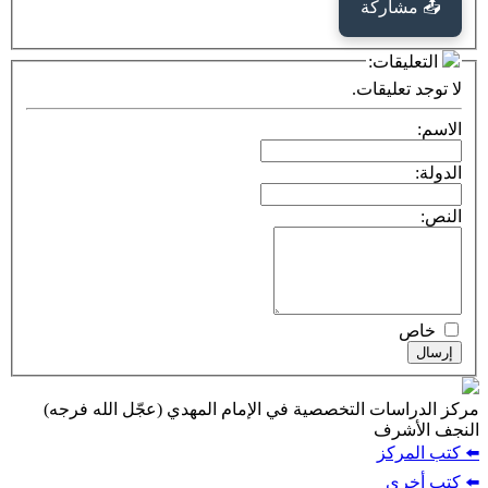
كة
ت:
يقات.
ت التخصصية في الإمام المهدي (عجّل الله فرجه)
ف
ز