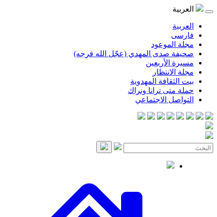
موعود
صدى المهدي (عجّل الله فرجه)
لأربعين
انتظار
قافة المهدوية
ى ترانا ونراك
 الاجتماعي