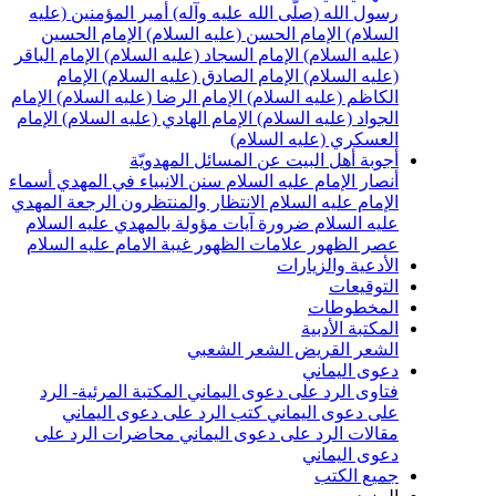
سول الله (صلّى الله عليه وآله)
أمير المؤمنين (عليه
لسلام)
الإمام الحسن (عليه السلام)
الإمام الحسين
عليه السلام)
الإمام السجاد (عليه السلام)
الإمام الباقر
عليه السلام)
الإمام الصادق (عليه السلام)
الإمام
لكاظم (عليه السلام)
الإمام الرضا (عليه السلام)
الإمام
لجواد (عليه السلام)
الإمام الهادي (عليه السلام)
الإمام
لعسكري (عليه السلام)
جوبة أهل البيت عن المسائل المهدويّة
نصار الإمام عليه السلام
سنن الانبياء في المهدي
أسماء
لإمام عليه السلام
الانتظار والمنتظرون
الرجعة
المهدي
ليه السلام ضرورة
آيات مؤولة بالمهدي عليه السلام
صر الظهور
علامات الظهور
غيبة الامام عليه السلام
لأدعية والزيارات
لتوقيعات
لمخطوطات
لمكتبة الأدبية
لشعر القريض
الشعر الشعبي
عوى اليماني
تاوى الرد على دعوى اليماني
المكتبة المرئية- الرد
لى دعوى اليماني
كتب الرد على دعوى اليماني
قالات الرد على دعوى اليماني
محاضرات الرد على
عوى اليماني
ميع الكتب