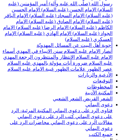
سول الله (صلّى الله عليه وآله)
أمير المؤمنين (عليه
لسلام)
الإمام الحسن (عليه السلام)
الإمام الحسين
عليه السلام)
الإمام السجاد (عليه السلام)
الإمام الباقر
عليه السلام)
الإمام الصادق (عليه السلام)
الإمام
لكاظم (عليه السلام)
الإمام الرضا (عليه السلام)
الإمام
لجواد (عليه السلام)
الإمام الهادي (عليه السلام)
الإمام
لعسكري (عليه السلام)
جوبة أهل البيت عن المسائل المهدويّة
نصار الإمام عليه السلام
سنن الانبياء في المهدي
أسماء
لإمام عليه السلام
الانتظار والمنتظرون
الرجعة
المهدي
ليه السلام ضرورة
آيات مؤولة بالمهدي عليه السلام
صر الظهور
علامات الظهور
غيبة الامام عليه السلام
لأدعية والزيارات
لتوقيعات
لمخطوطات
لمكتبة الأدبية
لشعر القريض
الشعر الشعبي
عوى اليماني
تاوى الرد على دعوى اليماني
المكتبة المرئية- الرد
لى دعوى اليماني
كتب الرد على دعوى اليماني
قالات الرد على دعوى اليماني
محاضرات الرد على
عوى اليماني
ميع الكتب