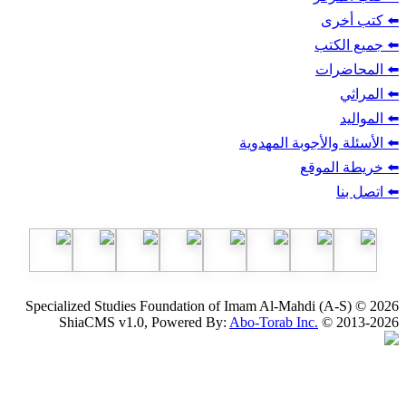
ب
أجوبة المهدوية
وقع
Specialized Studies Foundation of Imam Al-Mahdi
ShiaCMS v1.0, Powered By:
Abo-Torab Inc.