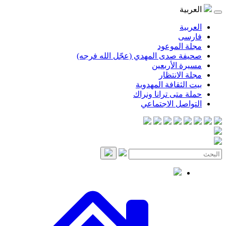
موعود
صدى المهدي (عجّل الله فرجه)
لأربعين
انتظار
قافة المهدوية
ى ترانا ونراك
 الاجتماعي