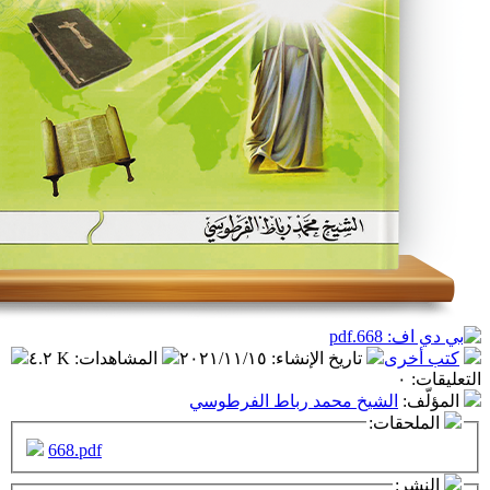
تاريخ الإنشاء
:
٢٠٢١/١١/١٥
المشاهدات
:
٤.٢ K
شيخ محمد رباط الفرطوسي
ت:
668.pdf