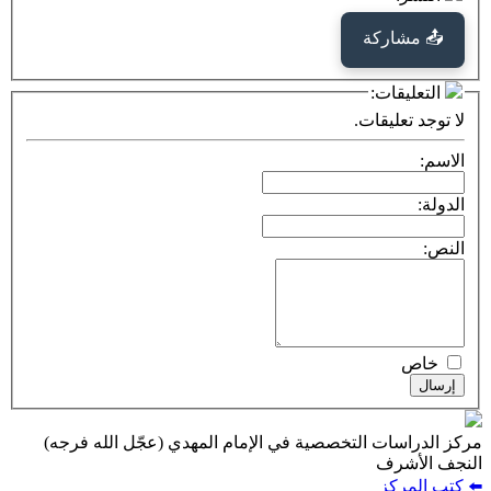
كة
ت:
يقات.
ت التخصصية في الإمام المهدي (عجّل الله فرجه)
ف
ز