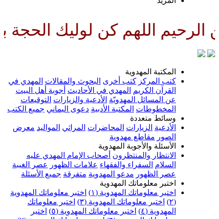
لمزيد
لهم كن لوليك الحجة بن الحسن صل
لمكتبة المهدوية
تب المركز
كتب أخرى
البحوث والمقالات
المهدي في
لقرآن الكريم
المهدي في الأحاديث
أجوبة أهل البيت
ن المسائل المهدويّة
الأدعية والزيارات
التوقيعات
لمخطوطات
المكتبة الأدبية
دعوى اليماني
جميع الكتب
سائط متعددة
لأدعية
الزيارات
المحاضرات
المراثي
المواليد
معرض
لصور
مقاطع مهدوية
لأسئلة والأجوبة المهدوية
لانتظار والمنتظرون
أصحاب الإمام المهدي عليه
لسلام
السفراء والفقهاء
علامات الظهور
عصر الغيبة
صر الظهور
مدعو المهدوية
متفرقة
جميع الأسئلة
ختبر معلوماتك المهدوية
ختبر معلوماتك المهدوية (١)
اختبر معلوماتك المهدوية
اختبر معلوماتك المهدوية (٣)
اختبر معلوماتك
لمهدوية (٤)
اختبر معلوماتك المهدوية (٥)
اختبر