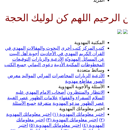
لمزيد
لهم كن لوليك الحجة بن الحسن صل
لمكتبة المهدوية
تب المركز
كتب أخرى
البحوث والمقالات
المهدي في
لقرآن الكريم
المهدي في الأحاديث
أجوبة أهل البيت
ن المسائل المهدويّة
الأدعية والزيارات
التوقيعات
لمخطوطات
المكتبة الأدبية
دعوى اليماني
جميع الكتب
سائط متعددة
لأدعية
الزيارات
المحاضرات
المراثي
المواليد
معرض
لصور
مقاطع مهدوية
لأسئلة والأجوبة المهدوية
لانتظار والمنتظرون
أصحاب الإمام المهدي عليه
لسلام
السفراء والفقهاء
علامات الظهور
عصر الغيبة
صر الظهور
مدعو المهدوية
متفرقة
جميع الأسئلة
ختبر معلوماتك المهدوية
ختبر معلوماتك المهدوية (١)
اختبر معلوماتك المهدوية
اختبر معلوماتك المهدوية (٣)
اختبر معلوماتك
لمهدوية (٤)
اختبر معلوماتك المهدوية (٥)
اختبر