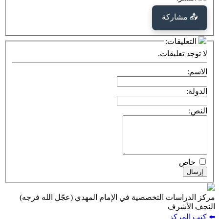
كة
ت:
يقات.
ت التخصصية في الإمام المهدي (عجّل الله فرجه)
ف
ز