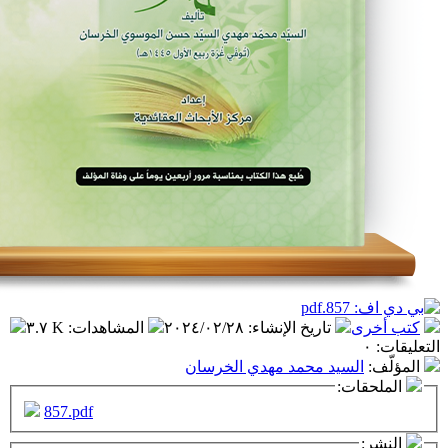
تاريخ الإنشاء
:
٢٠٢٤/٠٢/٢٨
المشاهدات
:
٣.٧ K
سيد محمد مهدي الخرسان
ت:
857.pdf