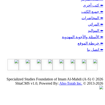
ب
أجوبة المهدوية
وقع
Specialized Studies Foundation of Imam Al-Mahdi
ShiaCMS v1.0, Powered By:
Abo-Torab Inc.