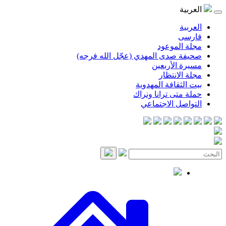
موعود
صدى المهدي (عجّل الله فرجه)
لأربعين
انتظار
قافة المهدوية
ى ترانا ونراك
 الاجتماعي