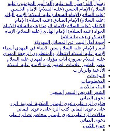
سول الله (صلّى الله عليه وآله)
أمير المؤمنين (عليه
لسلام)
الإمام الحسن (عليه السلام)
الإمام الحسين
عليه السلام)
الإمام السجاد (عليه السلام)
الإمام الباقر
عليه السلام)
الإمام الصادق (عليه السلام)
الإمام
لكاظم (عليه السلام)
الإمام الرضا (عليه السلام)
الإمام
لجواد (عليه السلام)
الإمام الهادي (عليه السلام)
الإمام
لعسكري (عليه السلام)
جوبة أهل البيت عن المسائل المهدويّة
نصار الإمام عليه السلام
سنن الانبياء في المهدي
أسماء
لإمام عليه السلام
الانتظار والمنتظرون
الرجعة
المهدي
ليه السلام ضرورة
آيات مؤولة بالمهدي عليه السلام
صر الظهور
علامات الظهور
غيبة الامام عليه السلام
لأدعية والزيارات
لتوقيعات
لمخطوطات
لمكتبة الأدبية
لشعر القريض
الشعر الشعبي
عوى اليماني
تاوى الرد على دعوى اليماني
المكتبة المرئية- الرد
لى دعوى اليماني
كتب الرد على دعوى اليماني
قالات الرد على دعوى اليماني
محاضرات الرد على
عوى اليماني
ميع الكتب